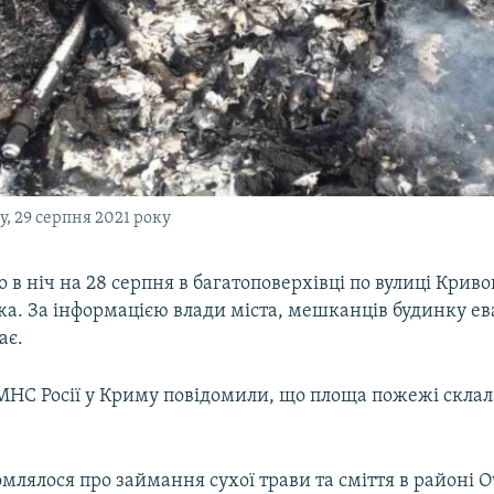
, 29 серпня 2021 року
 в ніч на 28 серпня в багатоповерхівці по вулиці Криво
жа. За інформацією влади міста, мешканців будинку е
ає.
МНС Росії у Криму повідомили, що площа пожежі склала 
млялося про займання сухої трави та сміття в районі 