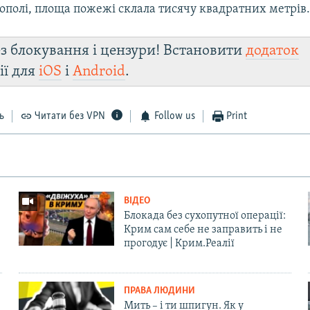
ополі, площа пожежі склала тисячу квадратних метрів
з блокування і цензури! Встановити
додаток
ії для
iOS
і
Android
.
ь
Читати без VPN
Follow us
Print
ВІДЕО
Блокада без сухопутної операції:
Крим сам себе не заправить і не
прогодує | Крим.Реалії
ПРАВА ЛЮДИНИ
Мить – і ти шпигун. Як у