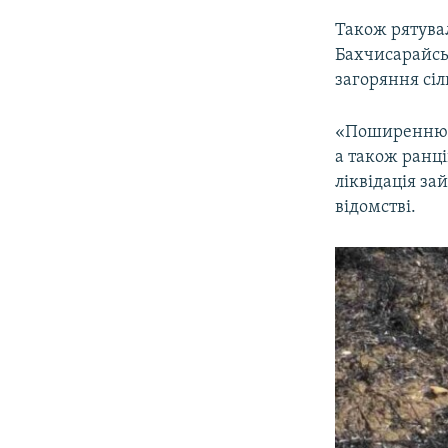
Також рятува
Бахчисарайськ
загоряння сіл
«Поширенню в
а також ранці
ліквідація за
відомстві.