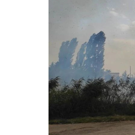
ВІДЕОУРОКИ «ELIFBE»
СВІДЧЕННЯ ОКУПАЦІЇ
УКРАЇНСЬКА ПРОБЛЕМА КРИМУ
ІНФОГРАФІКА