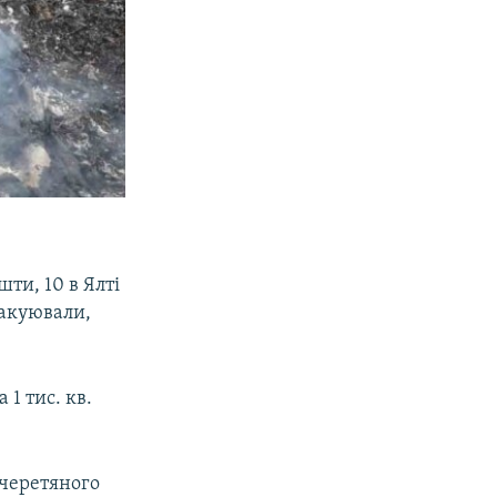
шти, 10 в Ялті
вакуювали,
1 тис. кв.
Очеретяного