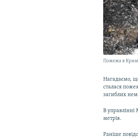
Пожежа в Криму
Нагадаємо, що
сталася поже
загиблих нем
В управлінні 
метрів.
Раніше повідо