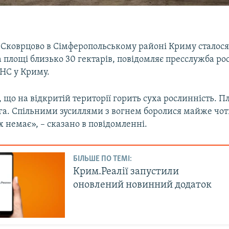
а Сковрцово в Сімферопольському районі Криму сталос
а площі близько 30 гектарів, повідомляє пресслужба ро
НС у Криму.
 що на відкритій території горить суха рослинність. 
 га. Спільними зусиллями з вогнем боролися майже чо
 немає», – сказано в повідомленні.
БІЛЬШЕ ПО ТЕМІ:
Крим.Реалії запустили
оновлений новинний додаток