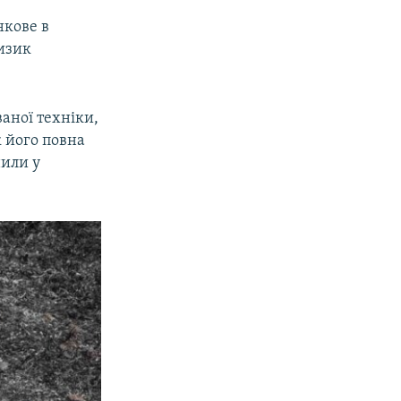
нкове в
ризик
аної техніки,
к його повна
нили у