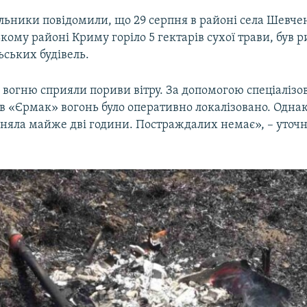
льники повідомили, що 29 серпня в районі села Шевче
ому районі Криму горіло 5 гектарів сухої трави, був 
ьських будівель.
огню сприяли пориви вітру. За допомогою спеціалізов
в «Єрмак» вогонь було оперативно локалізовано. Одна
йняла майже дві години. Постраждалих немає», – уточ