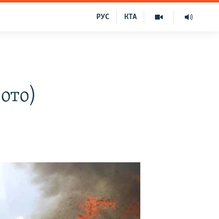
РУС
КТА
фото)