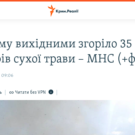
му вихідними згоріло 35
ів сухої трави – МНС (+
, 09:06
ь
Читати без VPN