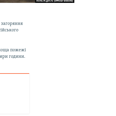
я загоряння
сійського
Площа пожежі
тири години.