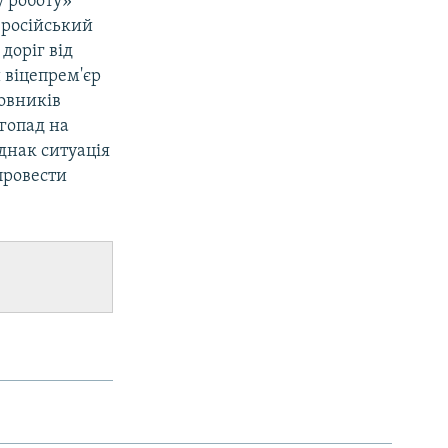
у роботу»
 російський
доріг від
 віцепрем'єр
новників
ігопад на
Однак ситуація
 провести