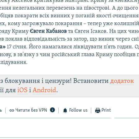
 року Аксенов критикував Мінтранс Криму за «неякісн
ння нелегальних перевезень на півострові. А до цього
біцяв покарати всіх винних у поганій якості очищення 
тих, кому загрожувало покарання – тепер уже колишній
уряду Криму
Євген Кабанов
та Євген Ісаков. На цих чи
в поклав відповідальність за затор, що виник через сн
да»
17 січня. Його намагалися ліквідувати п'ять годин. 
нову, в зв'язку з чим російський глава Криму пообіцяв
слідування.
з блокування і цензури! Встановити
додаток
ії для
iOS
і
Android
.
ь
Читати без VPN
Follow us
Print