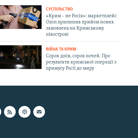
СУСПІЛЬСТВО
«Крим – не Росія»: маркетплейс
Ozon припинив прийом нових
замовлень на Кримському
півострові
ВІЙНА ТА КРИМ
Сорок днів, сорок ночей. Про
результати кримської операції з
примусу Росії до миру