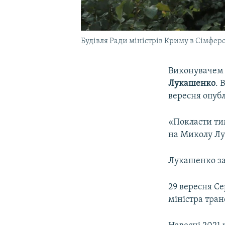
Будівля Ради міністрів Криму в Сімферо
Виконувачем 
Лукашенко
. 
вересня опубл
«Покласти ти
на Миколу Лу
Лукашенко за
29 вересня Се
міністра тра