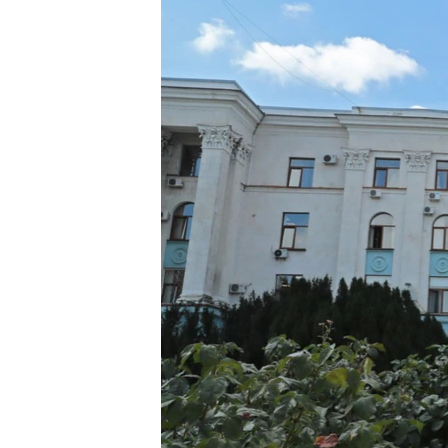
ВІДЕОУРОКИ «ELIFBE»
СВІДЧЕННЯ ОКУПАЦІЇ
УКРАЇНСЬКА ПРОБЛЕМА КРИМУ
ІНФОГРАФІКА