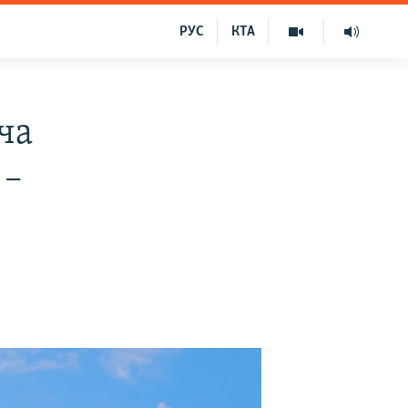
РУС
КТА
ча
 –