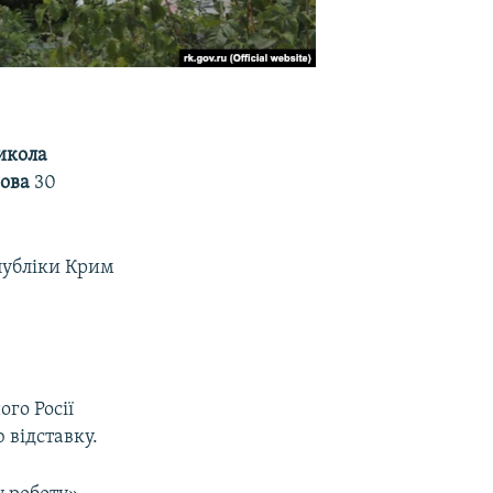
икола
нова
30
публіки Крим
ого Росії
 відставку.