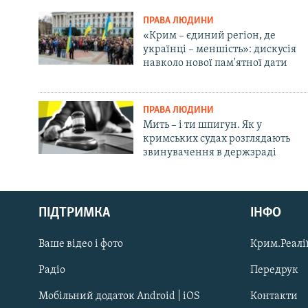
ПРАВА ЛЮДИНИ
«Крим – єдиний регіон, де
українці – меншість»: дискусія
навколо нової пам'ятної дати
ПРАВА ЛЮДИНИ
Мить – і ти шпигун. Як у
кримських судах розглядають
звинувачення в держзраді
Русский
ПІДТРИМКА
ІНФО
Qırımtatar
Ваше відео і фото
Крим.Реалії
ДОЛУЧАЙСЯ!
Радіо
Передрук
Мобільний додаток Android | iOS
Контакти