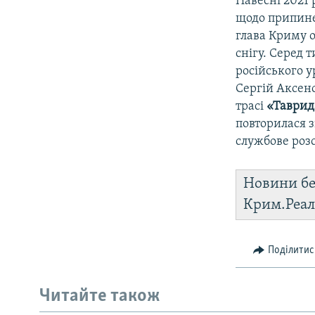
Навесні 2021
щодо припине
глава Криму о
снігу. Серед 
російського 
Сергій Аксено
трасі
«Таври
повторилася з
службове роз
Новини бе
Крим.Реал
Поділитис
Читайте також