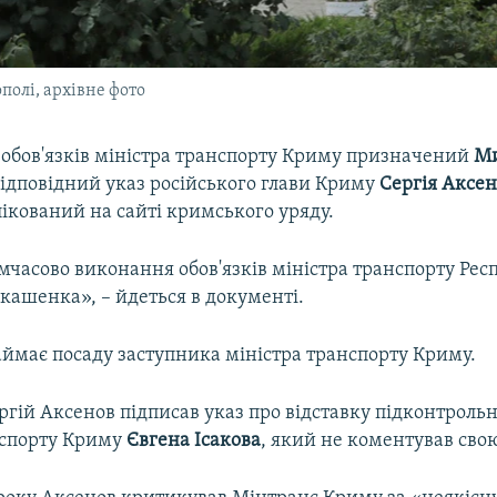
полі, архівне фото
обов'язків міністра транспорту Криму призначений
М
Відповідний указ російського глави Криму
Сергія Аксе
ікований на сайті кримського уряду.
мчасово виконання обов'язків міністра транспорту Рес
кашенка», – йдеться в документі.
ймає посаду заступника міністра транспорту Криму.
ргій Аксенов підписав указ про відставку підконтрольн
нспорту Криму
Євгена Ісакова
, який не коментував свою