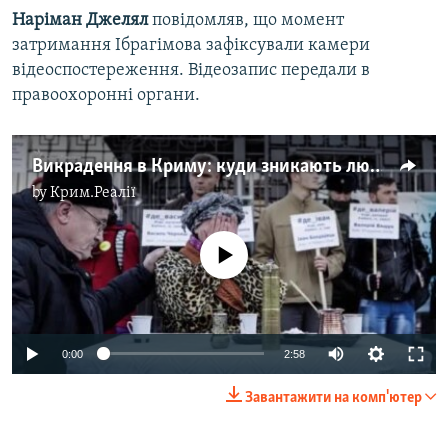
Наріман Джелял
повідомляв, що момент
затримання Ібрагімова зафіксували камери
відеоспостереження. Відеозапис передали в
правоохоронні органи.
Викрадення в Криму: куди зникають люди? (Відео)
by
Крим.Реалії
No media source currently available
Auto
0:00
2:58
270p
Завантажити на комп'ютер
360p