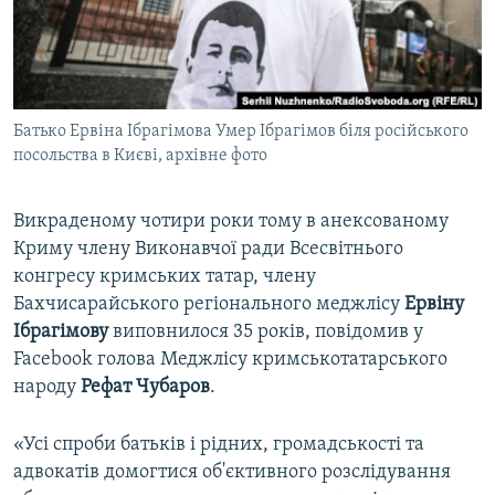
ВІДЕОУРОКИ «ELIFBE»
Русский
СВІДЧЕННЯ ОКУПАЦІЇ
Qırımtatar
УКРАЇНСЬКА ПРОБЛЕМА КРИМУ
Батько Ервіна Ібрагімова Умер Ібрагімов біля російського
ДОЛУЧАЙСЯ!
ІНФОГРАФІКА
посольства в Києві, архівне фото
Викраденому чотири роки тому в анексованому
Усі сайти RFE/RL
Криму члену Виконавчої ради Всесвітнього
конгресу кримських татар, члену
Бахчисарайського регіонального меджлісу
Ервіну
Ібрагімову
виповнилося 35 років, повідомив у
Facebook голова Меджлісу кримськотатарського
народу
Рефат Чубаров
.
«Усі спроби батьків і рідних, громадськості та
адвокатів домогтися об'єктивного розслідування