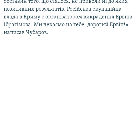
обставин того, що сталося, не привели ні до яких
позитивних результатів. Російська окупаційна
влада в Криму є організатором викрадення Ервіна
Ібрагімова. Ми чекаємо на тебе, дорогий Ервін!» –
написав Чубаров.