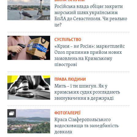
ВІЙНА ТА КРИМ
Російська влада обіцяє закрити
морський шлях українським
БпЛА до Севастополя. Чи реально
це?
СУСПІЛЬСТВО
«Крим – не Росія»: маркетплейс
Ozon припинив прийом нових
замовлень на Кримському
півострові
ПРАВА ЛЮДИНИ
Мить – і ти шпигун. Як у
кримських судах розглядають
звинувачення в держзраді
ФОТОГАЛЕРЕЇ
Краса Сімферопольського
водосховища та занедбаність
довкола