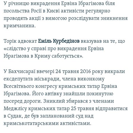
У річницю викрадення Ервіна Ібрагімова біля
посольства Росії в Києві активісти регулярно
проводять акції з вимогою розслідувати зникнення
кримчанина.
Торік адвокат
Еміль Курбедінов
вказував на те, що
«слідство у справі про викрадення Ервіна
Ібрагімова в Криму саботується».
У Бахчисараї ввечері 24 травня 2016 року викрали
ексдепутата міськради, члена виконкому
Всесвітнього конгресу кримських татар Ервіна
Ібрагімова. Його автівку знайшли покинутою
посеред дороги. Зниклий збирався з членами
Меджлісу кримських татар 25 травня відправитися
в Судак, де був запланований суд над
кримськотатарськими активістами.