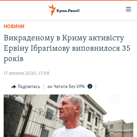
Доступність
посилання
Перейти
НОВИНИ
до
НОВИНИ
Викраденому в Криму активісту
основного
ВОДА.КРИМ
матеріалу
Ервіну Ібрагімову виповнилося 35
ВІДЕО ТА ФОТО
Перейти
років
до
ПОЛІТИКА
основної
17 липень 2020, 17:08
БЛОГИ
навігації
Перейти
Поділитись
Читати без VPN
ПОГЛЯД
до
ІНТЕРВ'Ю
пошуку
ВСЕ ЗА ДЕНЬ
СПЕЦПРОЕКТИ
ЯК ОБІЙТИ БЛОКУВАННЯ
ДЕПОРТАЦІЯ