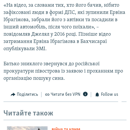
Auto
270p
360p
720p
720p
«На відео, за словами тих, хто його бачив, нібито
зафіксовані люди в формі ДПС, які зупинили Ервіна
1080p
1080p
Ібрагімова, забрали його з автівки та посадили в
інший автомобіль, після чого поїхали», –
повідомляв Джелял у 2016 році. Пізніше відео
затримання Ервіна Ібрагімова в Бахчисараї
опублікували ЗМІ.
Батько зниклого звернувся до російської
прокуратури півострова із заявою і проханням про
організацію пошуку сина.
Поділитись
Читати без VPN
Follow us
Читайте також