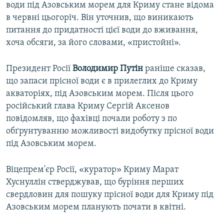
води під Азовським морем для Криму стане відома
в червні цьогоріч. Він уточнив, що виникають
питання до придатності цієї води до вживання,
хоча обсяги, за його словами, «пристойні».
Президент Росії
Володимир Путін
раніше сказав,
що запаси прісної води є в прилеглих до Криму
акваторіях, під Азовським морем. Після цього
російський глава Криму Сергій Аксенов
повідомляв, що фахівці почали роботу з по
обґрунтуванню можливості видобутку прісної води
під Азовським морем.
Віцепрем'єр Росії, «куратор» Криму Марат
Хуснуллін стверджував, що буріння перших
свердловин для пошуку прісної води для Криму під
Азовським морем планують почати в квітні.