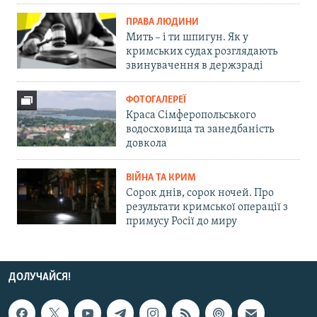
ПРАВА ЛЮДИНИ
Мить – і ти шпигун. Як у
кримських судах розглядають
звинувачення в держзраді
ФОТОГАЛЕРЕЇ
Краса Сімферопольського
водосховища та занедбаність
довкола
ВІЙНА ТА КРИМ
Сорок днів, сорок ночей. Про
результати кримської операції з
примусу Росії до миру
ДОЛУЧАЙСЯ!