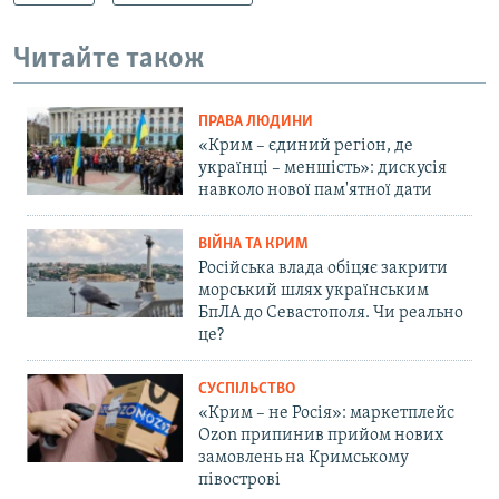
Читайте також
ПРАВА ЛЮДИНИ
«Крим – єдиний регіон, де
українці – меншість»: дискусія
навколо нової пам'ятної дати
ВІЙНА ТА КРИМ
Російська влада обіцяє закрити
морський шлях українським
БпЛА до Севастополя. Чи реально
це?
СУСПІЛЬСТВО
«Крим – не Росія»: маркетплейс
Ozon припинив прийом нових
замовлень на Кримському
півострові