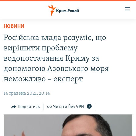
Доступність
посилання
Перейти
НОВИНИ
до
НОВИНИ
Російська влада розуміє, що
основного
ВОДА.КРИМ
матеріалу
вирішити проблему
ВІДЕО ТА ФОТО
Перейти
водопостачання Криму за
до
ПОЛІТИКА
допомогою Азовського моря
основної
БЛОГИ
навігації
неможливо – експерт
Перейти
ПОГЛЯД
до
14 травень 2021, 20:14
ІНТЕРВ'Ю
пошуку
Поділитись
Читати без VPN
ВСЕ ЗА ДЕНЬ
СПЕЦПРОЕКТИ
ЯК ОБІЙТИ БЛОКУВАННЯ
ДЕПОРТАЦІЯ