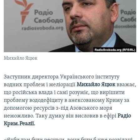
ВІДЕОУРОКИ «ELIFBE»
Русский
СВІДЧЕННЯ ОКУПАЦІЇ
Qırımtatar
УКРАЇНСЬКА ПРОБЛЕМА КРИМУ
ДОЛУЧАЙСЯ!
ІНФОГРАФІКА
Михайло Яцюк
Усі сайти RFE/RL
Заступник директора Українського інституту
водних проблем і меліорації
Михайло Яцюк
вважає,
що російська влада і самі розуміє, що вирішити
проблему вододефіциту в анексованому Криму за
допомогою ресурсів з-під Азовського моря
неможливо. Таку думку він висловив в ефірі
Радіо
Крим.Реалії.