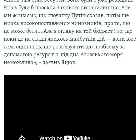
«Якби там були ресурси, вони були б уже розвідані.
Якісь були б проєкти з їхнього використанню. Але
ми ж знаємо, що спочатку Путін сказав, потім ще
низка високопоставлених чиновників, про те, що
це може бути... Але з огляду на той бюджет і те, що
поки це на стадії якихось майбутніх дій –- вони вже
самі оцінюють, що розв'язувати цю проблему за
допомогою ресурсів з-під дна Азовського моря
неможливо», – заявив Яцюк.