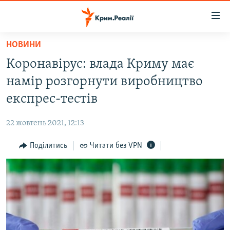
Доступність
посилання
Перейти
НОВИНИ
до
НОВИНИ
Коронавірус: влада Криму має
основного
ВОДА.КРИМ
матеріалу
намір розгорнути виробництво
ВІДЕО ТА ФОТО
Перейти
експрес-тестів
до
ПОЛІТИКА
основної
22 жовтень 2021, 12:13
БЛОГИ
навігації
Перейти
Поділитись
Читати без VPN
ПОГЛЯД
до
ІНТЕРВ'Ю
пошуку
ВСЕ ЗА ДЕНЬ
СПЕЦПРОЕКТИ
ЯК ОБІЙТИ БЛОКУВАННЯ
ДЕПОРТАЦІЯ