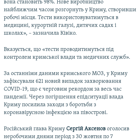
вона становить 98%. Нове виробництво
найближчим часом розгорнуть у Криму, створивши
робочі місця. Тести використовуватимуться в
медицині, курортній галузі, дитячих садах і
школах», – зазначила Ківіко.
Вказується, що «тести проводитимуться під
контролем кримської влади та медичних служб».
За останніми даними кримського МОЗ, у Криму
зафіксували 621 новий випадок захворювання
COVID-19, що є черговим рекордом за весь час
пандемії. Через погіршення епідситуації влада
Криму посилила заходи з боротьби з
коронавірусною інфекцією на півострові.
Російський глава Криму
Сергій Аксенов
оголосив
неробочими днями період з 30 жовтня по 7