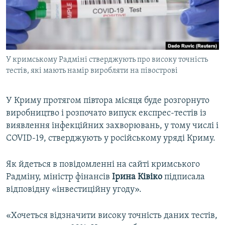
ВІДЕОУРОКИ «ELIFBE»
Русский
СВІДЧЕННЯ ОКУПАЦІЇ
Qırımtatar
УКРАЇНСЬКА ПРОБЛЕМА КРИМУ
У кримському Радміні стверджують про високу точність
ДОЛУЧАЙСЯ!
ІНФОГРАФІКА
тестів, які мають намір виробляти на півострові
У Криму протягом півтора місяця буде розгорнуто
Усі сайти RFE/RL
виробництво і розпочато випуск експрес-тестів із
виявлення інфекційних захворювань, у тому числі і
COVID-19, стверджують у російському уряді Криму.
Як йдеться в повідомленні на сайті кримського
Радміну, міністр фінансів
Ірина Ківіко
підписала
відповідну «інвестиційну угоду».
«Хочеться відзначити високу точність даних тестів,