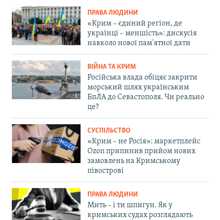
ПРАВА ЛЮДИНИ
«Крим – єдиний регіон, де
українці – меншість»: дискусія
навколо нової пам'ятної дати
ВІЙНА ТА КРИМ
Російська влада обіцяє закрити
морський шлях українським
БпЛА до Севастополя. Чи реально
це?
СУСПІЛЬСТВО
«Крим – не Росія»: маркетплейс
Ozon припинив прийом нових
замовлень на Кримському
півострові
ПРАВА ЛЮДИНИ
Мить – і ти шпигун. Як у
кримських судах розглядають