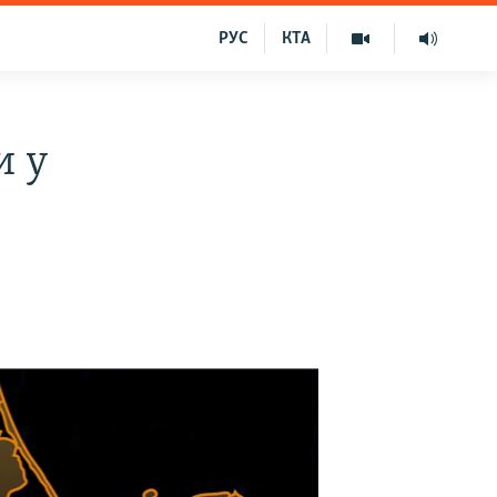
РУС
КТА
и у