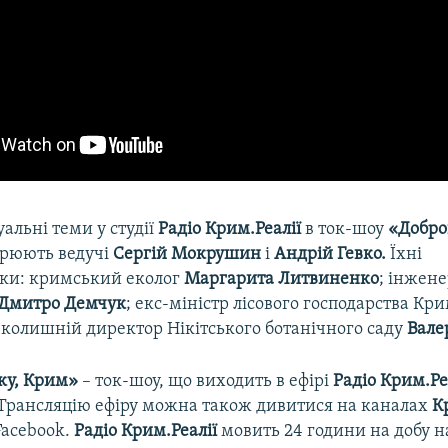
уальні теми у студії
Радіо Крим.Реалії
в ток-шоу
«Добро
рюють ведучі
Сергій Мокрушин
і
Андрій Гевко.
Їхні
ки: кримський еколог
Маргарита Литвиненко
; інжене
Дмитро Демчук
; екс-міністр лісового господарства Кр
; колишній директор Нікітського ботанічного саду
Вале
ку, Крим»
– ток-шоу, що виходить в ефірі
Радіо Крим.Ре
. Трансляцію ефіру можна також дивитися на каналах
К
Facebook.
Радіо Крим.Реалії
мовить 24 години на добу на