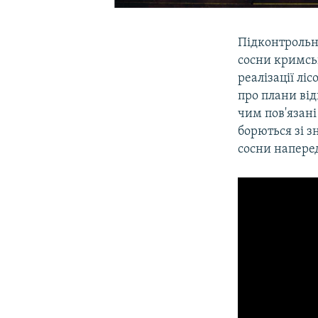
Підконтрольн
сосни кримсь
реалізації лі
про плани ві
чим пов'язан
борються зі 
сосни напере