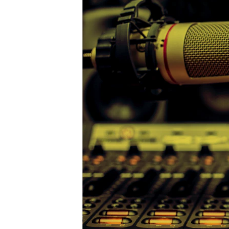
ВІДЕОУРОКИ «ELIFBE»
СВІДЧЕННЯ ОКУПАЦІЇ
УКРАЇНСЬКА ПРОБЛЕМА КРИМУ
ІНФОГРАФІКА