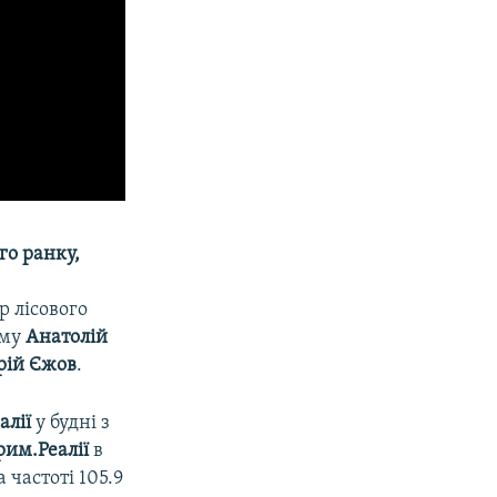
го ранку,
р лісового
иму
Анатолій
рій Єжов
.
алії
у будні з
рим.Реалії
в
 частоті 105.9