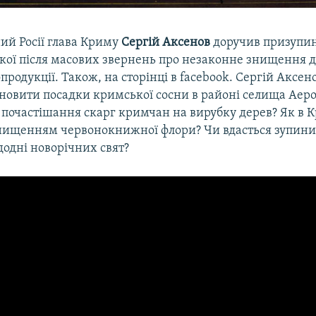
ий Росії глава Криму
Сергій Аксенов
доручив призупи
кої після масових звернень про незаконне знищення д
сопродукції. Також, на сторінці в facebook. Сергій Аксе
дновити посадки кримської сосни в районі селища Аеро
і почастішання скарг кримчан на вирубку дерев? Як в 
знищенням червонокнижної флори? Чи вдасться зупини
додні новорічних свят?