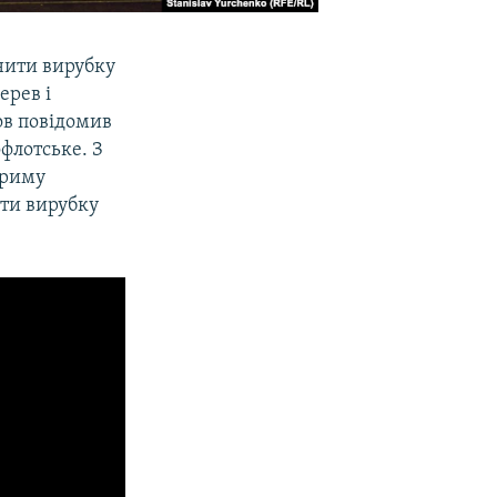
нити вирубку
ерев і
нов повідомив
флотське. З
Криму
ти вирубку