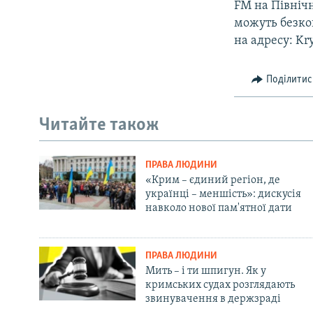
FM на Північ
можуть безкош
на адресу: Kr
Поділитис
Читайте також
ПРАВА ЛЮДИНИ
«Крим – єдиний регіон, де
українці – меншість»: дискусія
навколо нової пам'ятної дати
ПРАВА ЛЮДИНИ
Мить – і ти шпигун. Як у
кримських судах розглядають
звинувачення в держзраді