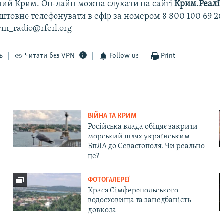
ний Крим. Он-лайн можна слухати на сайті
Крим.Реалі
товно телефонувати в ефір за номером 8 800 100 69 2
ym_radio@rferl.org
ь
Читати без VPN
Follow us
Print
ВІЙНА ТА КРИМ
Російська влада обіцяє закрити
морський шлях українським
БпЛА до Севастополя. Чи реально
це?
ФОТОГАЛЕРЕЇ
Краса Сімферопольського
водосховища та занедбаність
довкола