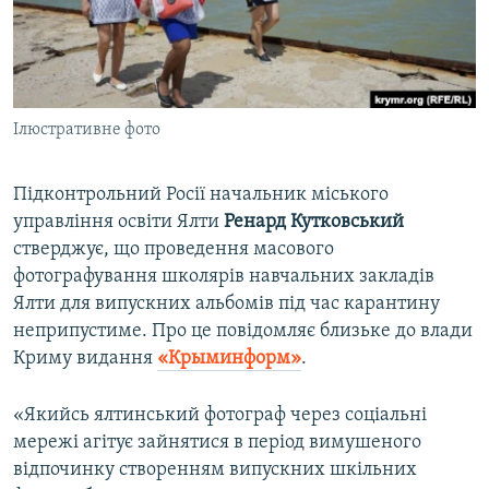
ВІДЕОУРОКИ «ELIFBE»
Русский
СВІДЧЕННЯ ОКУПАЦІЇ
Qırımtatar
УКРАЇНСЬКА ПРОБЛЕМА КРИМУ
Ілюстративне фото
ДОЛУЧАЙСЯ!
ІНФОГРАФІКА
Підконтрольний Росії начальник міського
управління освіти Ялти
Ренард Кутковський
Усі сайти RFE/RL
стверджує, що проведення масового
фотографування школярів навчальних закладів
Ялти для випускних альбомів під час карантину
неприпустиме. Про це повідомляє близьке до влади
Криму видання
«Крыминформ»
.
«Якийсь ялтинський фотограф через соціальні
мережі агітує зайнятися в період вимушеного
відпочинку створенням випускних шкільних