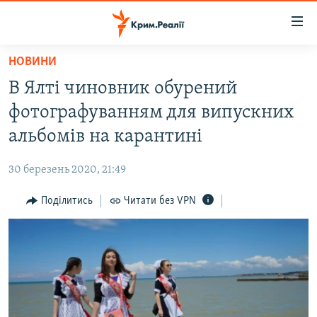
Доступність
посилання
Перейти
НОВИНИ
до
НОВИНИ
В Ялті чиновник обурений
основного
ВОДА.КРИМ
матеріалу
фотографуванням для випускних
ВІДЕО ТА ФОТО
Перейти
альбомів на карантині
до
ПОЛІТИКА
основної
30 березень 2020, 21:49
БЛОГИ
навігації
Перейти
Поділитись
Читати без VPN
ПОГЛЯД
до
ІНТЕРВ'Ю
пошуку
ВСЕ ЗА ДЕНЬ
СПЕЦПРОЕКТИ
ЯК ОБІЙТИ БЛОКУВАННЯ
ДЕПОРТАЦІЯ