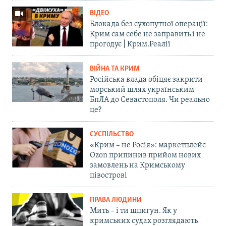
ВІДЕО
Блокада без сухопутної операції:
Крим сам себе не заправить і не
прогодує | Крим.Реалії
ВІЙНА ТА КРИМ
Російська влада обіцяє закрити
морський шлях українським
БпЛА до Севастополя. Чи реально
це?
СУСПІЛЬСТВО
«Крим – не Росія»: маркетплейс
Ozon припинив прийом нових
замовлень на Кримському
півострові
ПРАВА ЛЮДИНИ
Мить – і ти шпигун. Як у
кримських судах розглядають