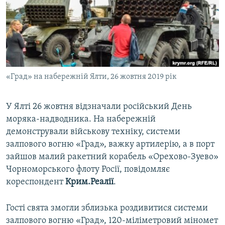
ВІДЕОУРОКИ «ELIFBE»
Русский
СВІДЧЕННЯ ОКУПАЦІЇ
Qırımtatar
УКРАЇНСЬКА ПРОБЛЕМА КРИМУ
ДОЛУЧАЙСЯ!
ІНФОГРАФІКА
«Град» на набережній Ялти, 26 жовтня 2019 рік
У Ялті 26 жовтня відзначали російський День
Усі сайти RFE/RL
моряка-надводника. На набережній
демонстрували військову техніку, системи
залпового вогню «Град», важку артилерію, а в порт
зайшов малий ракетний корабель «Орехово-Зуево»
Чорноморського флоту Росії, повідомляє
кореспондент
Крим.Реалії
.
Гості свята змогли зблизька роздивитися системи
залпового вогню «Град», 120-міліметровий міномет