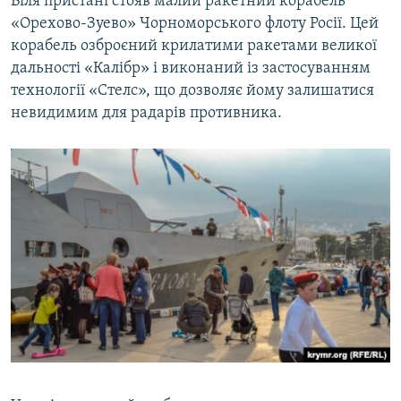
Біля пристані стояв малий ракетний корабель
«Орехово-Зуево» Чорноморського флоту Росії. Цей
корабель озброєний крилатими ракетами великої
дальності «Калібр» і виконаний із застосуванням
технології «Стелс», що дозволяє йому залишатися
невидимим для радарів противника.