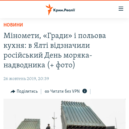
Доступність
посилання
Перейти
НОВИНИ
до
НОВИНИ
Міномети, «Гради» і польова
основного
ВОДА.КРИМ
матеріалу
кухня: в Ялті відзначили
ВІДЕО ТА ФОТО
Перейти
російський День моряка-
до
ПОЛІТИКА
надводника (+ фото)
основної
БЛОГИ
навігації
26 жовтень 2019, 20:39
Перейти
ПОГЛЯД
до
Поділитись
Читати без VPN
ІНТЕРВ'Ю
пошуку
ВСЕ ЗА ДЕНЬ
СПЕЦПРОЕКТИ
ЯК ОБІЙТИ БЛОКУВАННЯ
ДЕПОРТАЦІЯ