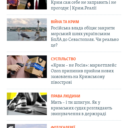
Крим сам себе не заправить і не
прогодує | Крим.Реалії
ВІЙНА ТА КРИМ
Російська влада обіцяє закрити
морський шлях українським
БпЛА до Севастополя. Чи реально
це?
СУСПІЛЬСТВО
«Крим – не Росія»: маркетплейс
Ozon припинив прийом нових
замовлень на Кримському
півострові
ПРАВА ЛЮДИНИ
Мить – і ти шпигун. Як у
кримських судах розглядають
звинувачення в держзраді
ФОТОГАЛЕРЕЇ