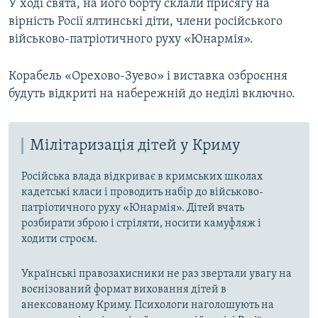
У ході свята, на його борту склали присягу на
вірність Росії ялтинські діти, члени російського
військово-патріотичного руху «Юнармія».
Корабель «Орехово-Зуево» і виставка озброєння
будуть відкриті на набережній до неділі включно.
Мілітаризація дітей у Криму
Російська влада відкриває в кримських школах
кадетські класи і проводить набір до військово-
патріотичного руху «Юнармія». Дітей вчать
розбирати зброю і стріляти, носити камуфляж і
ходити строєм.
Українські правозахисники не раз звертали увагу на
воєнізований формат виховання дітей в
анексованому Криму. Психологи наголошують на