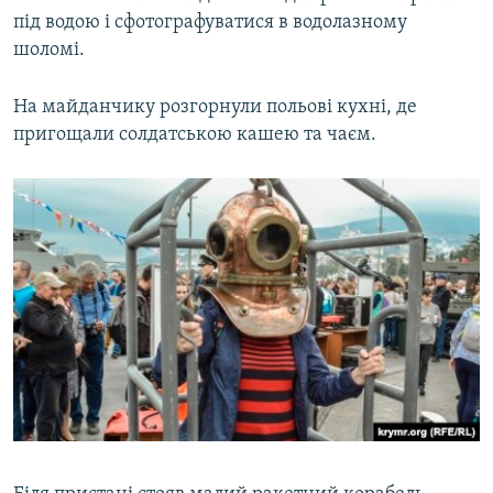
під водою і сфотографуватися в водолазному
шоломі.
На майданчику розгорнули польові кухні, де
пригощали солдатською кашею та чаєм.