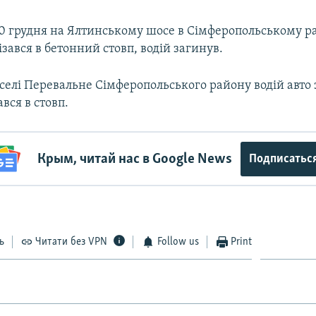
30 грудня на Ялтинському шосе в Сімферопольському р
ізався в бетонний стовп, водій загинув.
 селі Перевальне Сімферопольського району водій авто 
ався в стовп.
Крым, читай нас в Google News
Подписатьс
ь
Читати без VPN
Follow us
Print