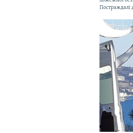
пожежної без
Постраждалі д