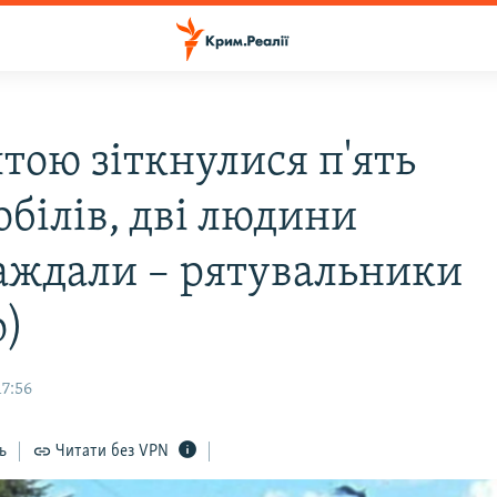
тою зіткнулися п'ять
обілів, дві людини
аждали – рятувальники
о)
17:56
ь
Читати без VPN