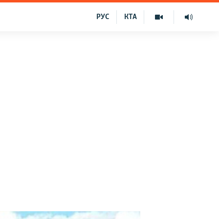
РУС
КТА