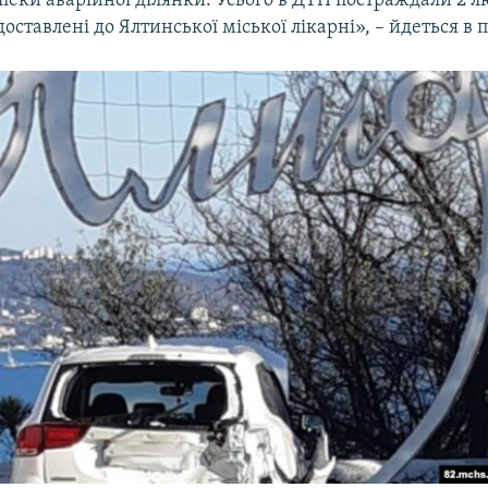
пеки аварійної ділянки. Усього в ДТП постраждали 2 
оставлені до Ялтинської міської лікарні», – йдеться в 