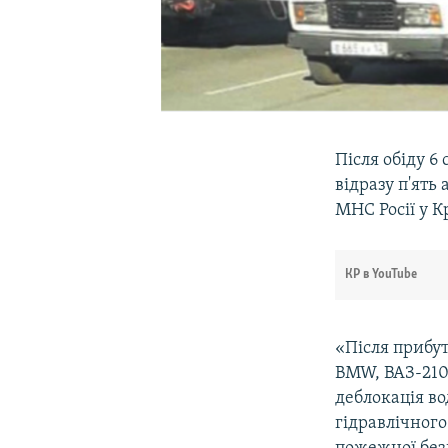
Після обіду 6
відразу п'ять
МНС Росії у К
КР в YouTube
«Після прибут
BMW, ВАЗ-2104
деблокація в
гідравлічного