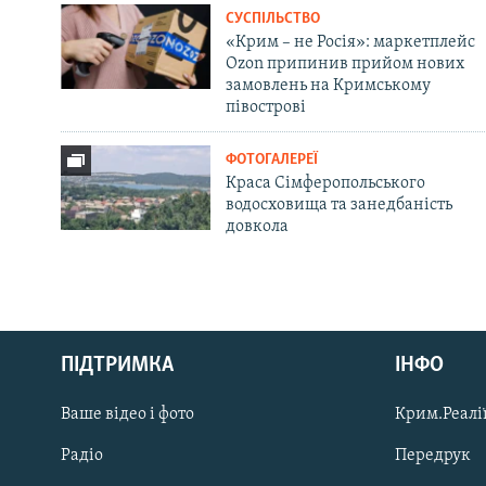
СУСПІЛЬСТВО
«Крим – не Росія»: маркетплейс
Ozon припинив прийом нових
замовлень на Кримському
півострові
ФОТОГАЛЕРЕЇ
Краса Сімферопольського
водосховища та занедбаність
довкола
Русский
ПІДТРИМКА
ІНФО
Qırımtatar
Ваше відео і фото
Крим.Реалії
ДОЛУЧАЙСЯ!
Радіо
Передрук