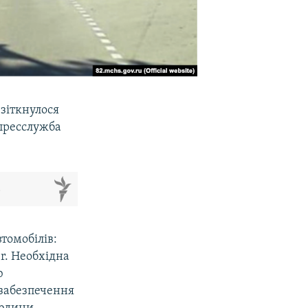
 зіткнулося
 пресслужба
м
томобілів:
er. Необхідна
ю
 забезпечення