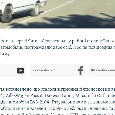
 січня на трасі Ялта – Севастополь у районі стели «Ялта»
 автомобілів, постраждали двоє осіб. Про це повідомила
риму.
КР в Facebook
КР в мобильно
тя встановлено, що сталося зіткнення п'яти легкових ав
, VolksWagen Passat. Daewoo Lanos, Mitsubishi Outland
одія автомобіля ВАЗ-2104. Рятувальниками за допомого
 обладнання проведені заходи з деблокації чоловіка та