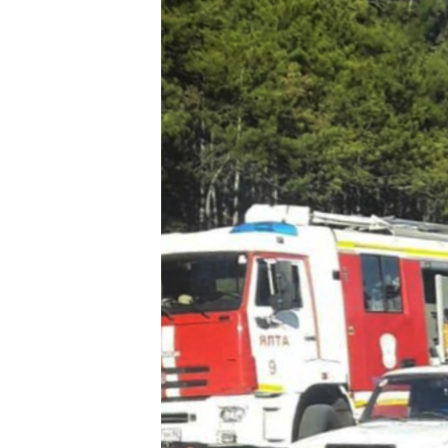
ВІДЕОУРОКИ «ELIFBE»
СВІДЧЕННЯ ОКУПАЦІЇ
УКРАЇНСЬКА ПРОБЛЕМА КРИМУ
ІНФОГРАФІКА