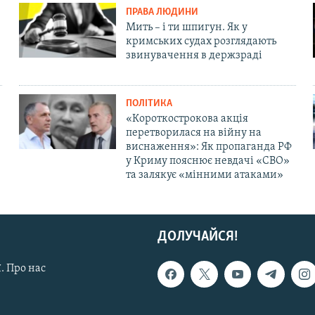
ПРАВА ЛЮДИНИ
Мить – і ти шпигун. Як у
кримських судах розглядають
звинувачення в держзраді
ПОЛІТИКА
«Короткострокова акція
перетворилася на війну на
виснаження»: Як пропаганда РФ
у Криму пояснює невдачі «СВО»
та залякує «мінними атаками»
ДОЛУЧАЙСЯ!
. Про нас