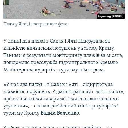
ВІДЕОУРОКИ «ELIFBE»
Русский
СВІДЧЕННЯ ОКУПАЦІЇ
Qırımtatar
Пляж у Ялті, ілюстративне фото
УКРАЇНСЬКА ПРОБЛЕМА КРИМУ
ДОЛУЧАЙСЯ!
ІНФОГРАФІКА
У липні два пляжі в Саках і Ялті лідирували за
кількістю виявлених порушень у всьому Криму.
Такими є результати моніторингу пляжів за місяць,
Усі сайти RFE/RL
повідомляє пресслужба підконтрольного Кремлю
Міністерства курортів і туризму півострова.
«У нас два пляжі – в Саках і Ялті – лідирують за
кількістю порушень. Адміністрації цих міст знають,
про які пляжі ми говоримо, і ми сьогодні чекаємо
усунення», – сказав російський міністр курортів і
туризму Криму
Вадим Волченко
.