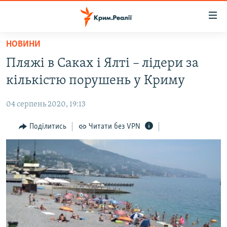
Доступність
посилання
Перейти
НОВИНИ
до
НОВИНИ
Пляжі в Саках і Ялті – лідери за
основного
ВОДА.КРИМ
матеріалу
кількістю порушень у Криму
ВІДЕО ТА ФОТО
Перейти
до
04 серпень 2020, 19:13
ПОЛІТИКА
основної
БЛОГИ
Поділитись
Читати без VPN
навігації
Перейти
ПОГЛЯД
до
ІНТЕРВ'Ю
пошуку
ВСЕ ЗА ДЕНЬ
СПЕЦПРОЕКТИ
ЯК ОБІЙТИ БЛОКУВАННЯ
ДЕПОРТАЦІЯ