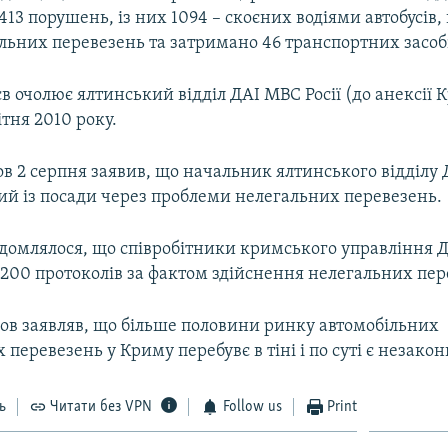
413 порушень, із них 1094 – скоєних водіями автобусів,
льних перевезень та затримано 46 транспортних засоб
в очолює ялтинський відділ ДАІ МВС Росії (до анексії К
вітня 2010 року.
в 2 серпня заявив, що начальник ялтинського відділу 
ий із посади через проблеми нелегальних перевезень.
домлялося, що співробітники кримського управління ДА
 200 протоколів за фактом здійснення нелегальних пер
ов заявляв, що більше половини ринку автомобільних
перевезень у Криму перебувє в тіні і по суті є незако
ь
Читати без VPN
Follow us
Print