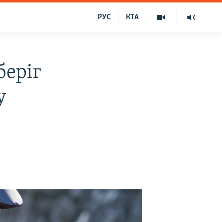
РУС
КТА
беріг
у