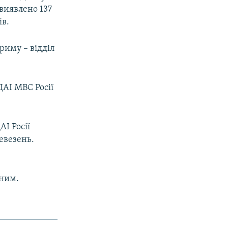
 виявлено 137
ів.
риму – відділ
ДАІ МВС Росії
І Росії
евезень.
нним.