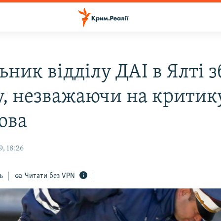
ник відділу ДАІ в Ялті з
у, незважаючи на критик
ова
, 18:26
ь
Читати без VPN