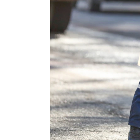
ВІДЕОУРОКИ «ELIFBE»
СВІДЧЕННЯ ОКУПАЦІЇ
УКРАЇНСЬКА ПРОБЛЕМА КРИМУ
ІНФОГРАФІКА