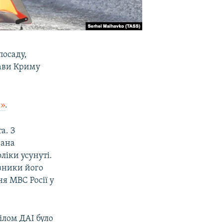
посаду,
лави Криму
»
.
а. З
вана
ліки усунуті.
азники його
я МВС Росії у
ілом ДАІ було