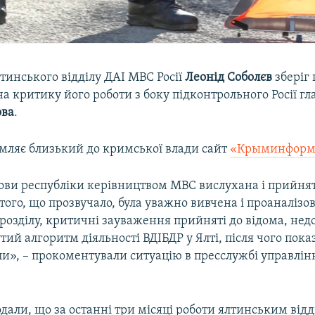
тинського відділу ДАІ МВС Росії
Леонід Соболєв
зберіг 
 критику його роботи з боку підконтрольного Росії г
ова
.
омляє близький до кримської влади сайт
«Крыминформ
ови республіки керівництвом МВС вислухана і прийнят
ого, що прозвучало, була уважно вивчена і проаналізо
дрозділу, критичні зауваження прийняті до відома, недо
тий алгоритм діяльності ВДІБДР у Ялті, після чого пок
и», – прокоментували ситуацію в пресслужбі управлінн
одали, що за останні три місяці роботи ялтинським відд