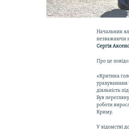
Начальник ял
незважаючи на
Сергія Аксен
Про це повід
«Критика гол
урахуванням т
діяльність пі
Був перегляну
роботи виросл
Криму.
У відомстві д