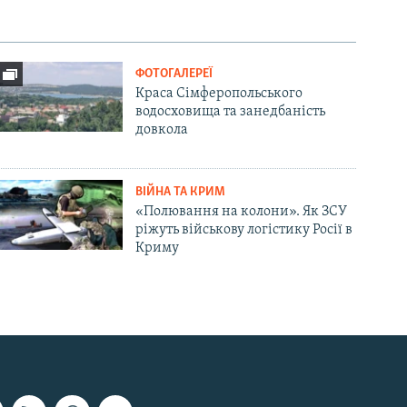
ФОТОГАЛЕРЕЇ
Краса Сімферопольського
водосховища та занедбаність
довкола
ВІЙНА ТА КРИМ
«Полювання на колони». Як ЗСУ
ріжуть військову логістику Росії в
Криму