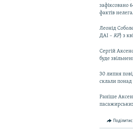
зафіксовано 6
фактів нелега
Леонід Соболє
ДАІ –
КР
) з к
Сергій Аксено
буде звільнен
30 липня пові
склали понад
Раніше Аксен
пасажирських 
Поділитис