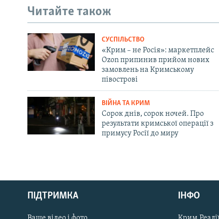
Читайте також
СУСПІЛЬСТВО
«Крим – не Росія»: маркетплейс
Ozon припинив прийом нових
замовлень на Кримському
півострові
ВІЙНА ТА КРИМ
Сорок днів, сорок ночей. Про
результати кримської операції з
примусу Росії до миру
Русский
ПІДТРИМКА
ІНФО
Qırımtatar
Ваше відео і фото
Крим.Реалії