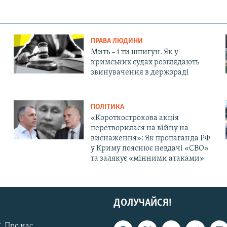
ПРАВА ЛЮДИНИ
Мить – і ти шпигун. Як у
кримських судах розглядають
звинувачення в держзраді
ПОЛІТИКА
«Короткострокова акція
перетворилася на війну на
виснаження»: Як пропаганда РФ
у Криму пояснює невдачі «СВО»
та залякує «мінними атаками»
ДОЛУЧАЙСЯ!
. Про нас