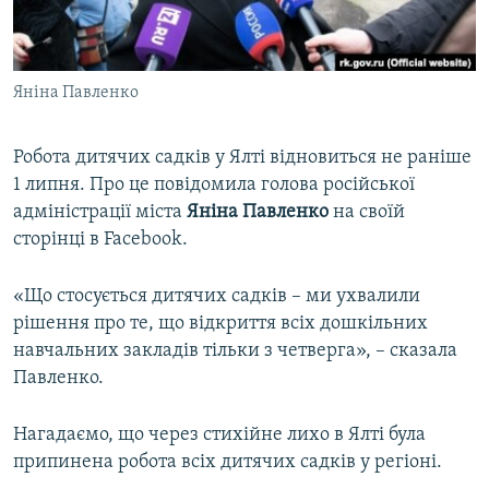
ВІДЕОУРОКИ «ELIFBE»
Русский
СВІДЧЕННЯ ОКУПАЦІЇ
Qırımtatar
Яніна Павленко
УКРАЇНСЬКА ПРОБЛЕМА КРИМУ
ДОЛУЧАЙСЯ!
ІНФОГРАФІКА
Робота дитячих садків у Ялті відновиться не раніше
1 липня. Про це повідомила голова російської
адміністрації міста
Яніна Павленко
на своїй
Усі сайти RFE/RL
сторінці в Facebook.
«Що стосується дитячих садків – ми ухвалили
рішення про те, що відкриття всіх дошкільних
навчальних закладів тільки з четверга», – сказала
Павленко.
Нагадаємо, що через стихійне лихо в Ялті була
припинена робота всіх дитячих садків у регіоні.