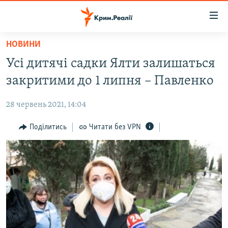
Доступність
посилання
Перейти
НОВИНИ
до
НОВИНИ
Усі дитячі садки Ялти залишаться
основного
ВОДА.КРИМ
матеріалу
закритими до 1 липня – Павленко
ВІДЕО ТА ФОТО
Перейти
до
28 червень 2021, 14:04
ПОЛІТИКА
основної
БЛОГИ
Поділитись
Читати без VPN
навігації
Перейти
ПОГЛЯД
до
ІНТЕРВ'Ю
пошуку
ВСЕ ЗА ДЕНЬ
СПЕЦПРОЕКТИ
ЯК ОБІЙТИ БЛОКУВАННЯ
ДЕПОРТАЦІЯ