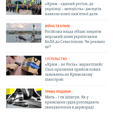
«Крим – єдиний регіон, де
українці – меншість»: дискусія
навколо нової пам'ятної дати
ВІЙНА ТА КРИМ
Російська влада обіцяє закрити
морський шлях українським
БпЛА до Севастополя. Чи реально
це?
СУСПІЛЬСТВО
«Крим – не Росія»: маркетплейс
Ozon припинив прийом нових
замовлень на Кримському
півострові
ПРАВА ЛЮДИНИ
Мить – і ти шпигун. Як у
кримських судах розглядають
звинувачення в держзраді