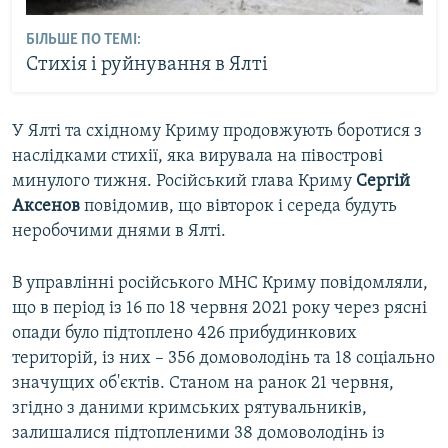
БІЛЬШЕ ПО ТЕМІ:
Стихія і руйнування в Ялті
У Ялті та східному Криму продовжують боротися з
наслідками стихії, яка вирувала на півострові
минулого тижня. Російський глава Криму
Сергій
Аксенов
повідомив, що вівторок і середа будуть
неробочими днями в Ялті.
В управлінні російського МНС Криму повідомляли,
що в період із 16 по 18 червня 2021 року через рясні
опади було підтоплено 426 прибудинкових
територій, із них – 356 домоволодінь та 18 соціально
значущих об'єктів. Станом на ранок 21 червня,
згідно з даними кримських рятувальників,
залишалися підтопленими 38 домоволодінь із