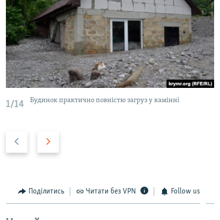
Будинок практично повністю загруз у камінні
1/14
P
N
r
e
e
x
v
t
i
s
Поділитись
Читати без VPN
Follow us
o
l
u
i