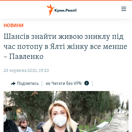
Доступність
посилання
Перейти
НОВИНИ
до
НОВИНИ
Шансів знайти живою зниклу під
основного
ВОДА.КРИМ
матеріалу
час потопу в Ялті жінку все менше
ВІДЕО ТА ФОТО
Перейти
– Павленко
до
ПОЛІТИКА
основної
23 червень 2021, 19:23
БЛОГИ
навігації
Перейти
Поділитись
Читати без VPN
ПОГЛЯД
до
ІНТЕРВ'Ю
пошуку
ВСЕ ЗА ДЕНЬ
СПЕЦПРОЕКТИ
ЯК ОБІЙТИ БЛОКУВАННЯ
ДЕПОРТАЦІЯ