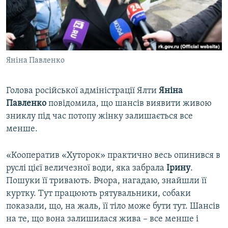
ВІДЕОУРОКИ «ELIFBE»
Русский
СВІДЧЕННЯ ОКУПАЦІЇ
Qırımtatar
УКРАЇНСЬКА ПРОБЛЕМА КРИМУ
Яніна Павленко
ДОЛУЧАЙСЯ!
ІНФОГРАФІКА
Голова російської адміністрації Ялти
Яніна
Павленко
повідомила, що шансів виявити живою
Усі сайти RFE/RL
зниклу під час потопу жінку залишається все
менше.
«Кооператив «Хуторок» практично весь опинився в
руслі цієї величезної води, яка забрала
Ірину
.
Пошуки її тривають. Вчора, нагадаю, знайшли її
куртку. Тут працюють рятувальники, собаки
показали, що, на жаль, її тіло може бути тут. Шансів
на те, що вона залишилася жива – все менше і