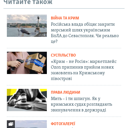
Читайте також
s
d
s
e
l
ВІЙНА ТА КРИМ
i
Російська влада обіцяє закрити
d
морський шлях українським
БпЛА до Севастополя. Чи реально
e
це?
СУСПІЛЬСТВО
«Крим – не Росія»: маркетплейс
Ozon припинив прийом нових
замовлень на Кримському
півострові
ПРАВА ЛЮДИНИ
Мить – і ти шпигун. Як у
кримських судах розглядають
звинувачення в держзраді
ФОТОГАЛЕРЕЇ