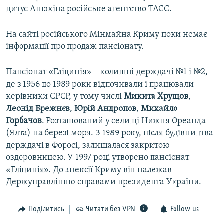
цитує Анюхіна російське агентство ТАСС.
На сайті російського Мінмайна Криму поки немає
інформації про продаж пансіонату.
Пансіонат «Гліцинія» – колишні держдачі №1 і №2,
де з 1956 по 1989 роки відпочивали і працювали
керівники СРСР, у тому числі
Микита
Хрущов
,
Леонід
Брежнєв
,
Юрій
Андропов
,
Михайло
Горбачов
. Розташований у селищі Нижня Ореанда
(Ялта) на березі моря. З 1989 року, після будівництва
держдачі в Форосі, залишалася закритою
оздоровницею. У 1997 році утворено пансіонат
«Гліцинія». До анексії Криму він належав
Держуправлінню справами президента України.
Поділитись
Читати без VPN
Follow us