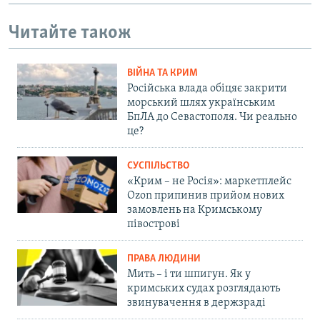
Читайте також
ВІЙНА ТА КРИМ
Російська влада обіцяє закрити
морський шлях українським
БпЛА до Севастополя. Чи реально
це?
СУСПІЛЬСТВО
«Крим – не Росія»: маркетплейс
Ozon припинив прийом нових
замовлень на Кримському
півострові
ПРАВА ЛЮДИНИ
Мить – і ти шпигун. Як у
кримських судах розглядають
звинувачення в держзраді