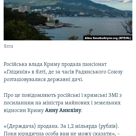
ВІДЕОУРОКИ «ELIFBE»
Русский
СВІДЧЕННЯ ОКУПАЦІЇ
Qırımtatar
УКРАЇНСЬКА ПРОБЛЕМА КРИМУ
ДОЛУЧАЙСЯ!
ІНФОГРАФІКА
Ялта
Російська влада Криму продала пансіонат
Усі сайти RFE/RL
«Гліцинія» в Ялті, де за часів Радянського Союзу
розташовувалися державні дачі.
Про це повідомляють російські і кримські ЗМІ з
посиланням на міністра майнових і земельних
відносин Криму
Анну
Анюхіну
.
«(Держдача) продана. За 1,2 мільярда (рублів).
Поки юридична особа вам не можу сказати», –