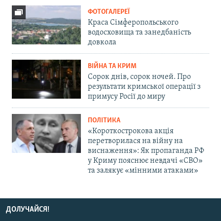
ФОТОГАЛЕРЕЇ
Краса Сімферопольського
водосховища та занедбаність
довкола
ВІЙНА ТА КРИМ
Сорок днів, сорок ночей. Про
результати кримської операції з
примусу Росії до миру
ПОЛІТИКА
«Короткострокова акція
перетворилася на війну на
виснаження»: Як пропаганда РФ
у Криму пояснює невдачі «СВО»
та залякує «мінними атаками»
ДОЛУЧАЙСЯ!