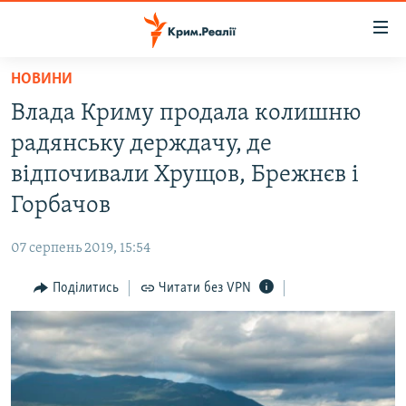
Доступність
посилання
Перейти
НОВИНИ
до
НОВИНИ
Влада Криму продала колишню
основного
ВОДА.КРИМ
матеріалу
радянську держдачу, де
ВІДЕО ТА ФОТО
Перейти
відпочивали Хрущов, Брежнєв і
до
ПОЛІТИКА
Горбачов
основної
БЛОГИ
навігації
07 серпень 2019, 15:54
Перейти
ПОГЛЯД
до
Поділитись
Читати без VPN
ІНТЕРВ'Ю
пошуку
ВСЕ ЗА ДЕНЬ
СПЕЦПРОЕКТИ
ЯК ОБІЙТИ БЛОКУВАННЯ
ДЕПОРТАЦІЯ