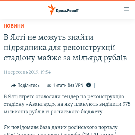
Доступність
посилання
Перейти
НОВИНИ
до
НОВИНИ
В Ялті не можуть знайти
основного
ВОДА.КРИМ
матеріалу
підрядника для реконструкції
ВІДЕО ТА ФОТО
Перейти
стадіону майже за мільярд рублів
до
ПОЛІТИКА
основної
11 вересень 2019, 19:54
БЛОГИ
навігації
Перейти
Поділитись
Читати без VPN
ПОГЛЯД
до
В Ялті втретє оголосили тендер на реконструкцію
ІНТЕРВ'Ю
пошуку
стадіону «Авангард», на яку планують виділити 975
ВСЕ ЗА ДЕНЬ
мільйонів рублів із російського бюджету.
СПЕЦПРОЕКТИ
Як повідомляє база даних російського порталу
ЯК ОБІЙТИ БЛОКУВАННЯ
ДЕПОРТАЦІЯ