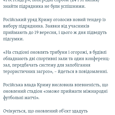
«РосТендер», попередні спроби (24 і 31 липня)
ВІДЕОУРОКИ «ELIFBE»
знайти підрядника не були успішними.
Русский
СВІДЧЕННЯ ОКУПАЦІЇ
Qırımtatar
Російський уряд Криму оголосив новий тендер із
УКРАЇНСЬКА ПРОБЛЕМА КРИМУ
вибору підрядника. Заявки від учасників
ДОЛУЧАЙСЯ!
приймають до 19 вересня, і цього ж дня підведуть
ІНФОГРАФІКА
підсумки.
«На стадіоні оновлять трибуни і огорожі, в будівлі
Усі сайти RFE/RL
обладнають дві спортивні зали та один конференц-
зал, передбачать систему для запобігання
терористичних загроз», – йдеться в повідомленні.
Російська влада Криму висловила впевненість, що
оновлений стадіон «зможе приймати міжнародні
футбольні матчі».
Очікується, що оновлений об'єкт здадуть