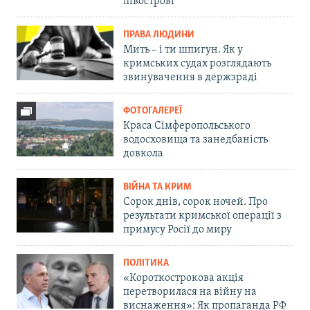
півострові
ПРАВА ЛЮДИНИ
Мить – і ти шпигун. Як у
кримських судах розглядають
звинувачення в держзраді
ФОТОГАЛЕРЕЇ
Краса Сімферопольського
водосховища та занедбаність
довкола
ВІЙНА ТА КРИМ
Сорок днів, сорок ночей. Про
результати кримської операції з
примусу Росії до миру
ПОЛІТИКА
«Короткострокова акція
перетворилася на війну на
виснаження»: Як пропаганда РФ