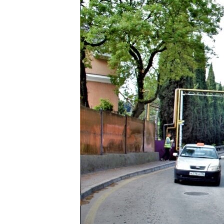
ВІДЕОУРОКИ «ELIFBE»
СВІДЧЕННЯ ОКУПАЦІЇ
УКРАЇНСЬКА ПРОБЛЕМА КРИМУ
ІНФОГРАФІКА