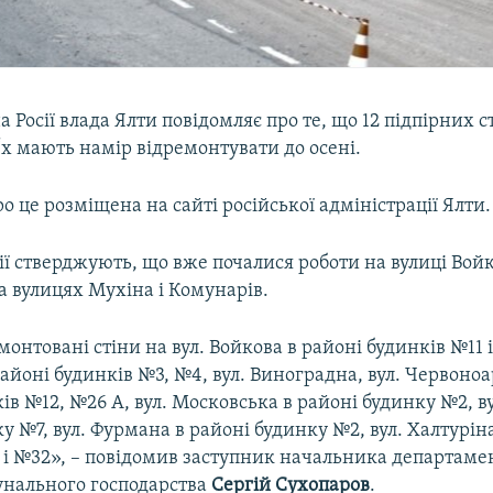
 Росії влада Ялти повідомляє про те, що 12 підпірних с
х мають намір відремонтувати до осені.
о це розміщена на сайті російської адміністрації Ялти.
ії стверджують, що вже почалися роботи на вулиці Войк
а вулицях Мухіна і Комунарів.
онтовані стіни на вул. Войкова в районі будинків №11 і 
айоні будинків №3, №4, вул. Виноградна, вул. Червоно
ів №12, №26 А, вул. Московська в районі будинку №2, в
у №7, вул. Фурмана в районі будинку №2, вул. Халтурін
 і №32», – повідомив заступник начальника департаме
нального господарства
Сергій Сухопаров
.