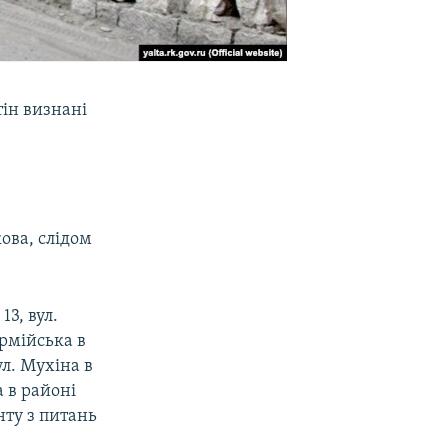
тін визнані
ова, слідом
13, вул.
армійська в
ул. Мухіна в
а в районі
нту з питань