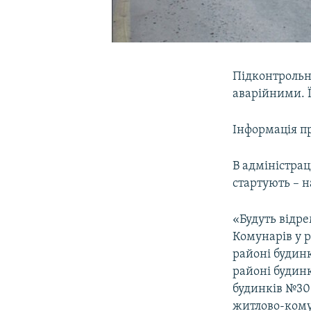
Підконтрольна
аварійними. Ї
Інформація пр
В адміністрац
стартують – н
«Будуть відрем
Комунарів у р
районі будинк
районі будинк
будинків №30
житлово-кому