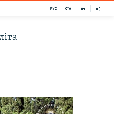
РУС
КТА
літа