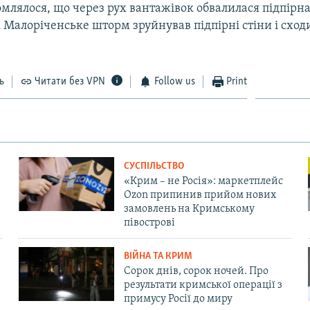
млялося, що через рух вантажівок обвалилася підпірна 
і Малоріченське шторм зруйнував підпірні стіни і сходи
ь
Читати без VPN
Follow us
Print
СУСПІЛЬСТВО
«Крим – не Росія»: маркетплейс
Ozon припинив прийом нових
замовлень на Кримському
півострові
ВІЙНА ТА КРИМ
Сорок днів, сорок ночей. Про
результати кримської операції з
примусу Росії до миру