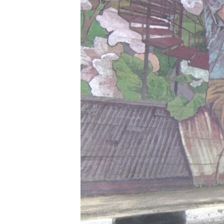
ВІДЕОУРОКИ «ELIFBE»
СВІДЧЕННЯ ОКУПАЦІЇ
УКРАЇНСЬКА ПРОБЛЕМА КРИМУ
ІНФОГРАФІКА