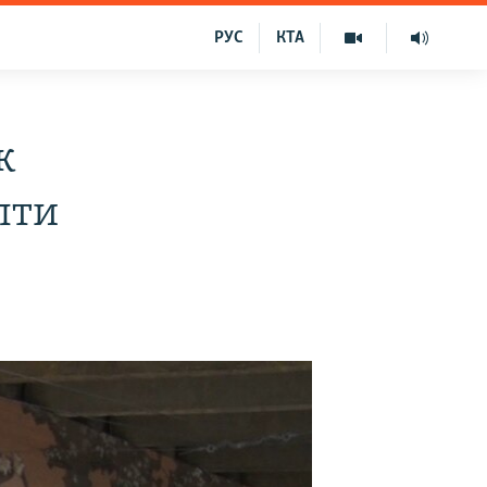
РУС
КТА
к
лти