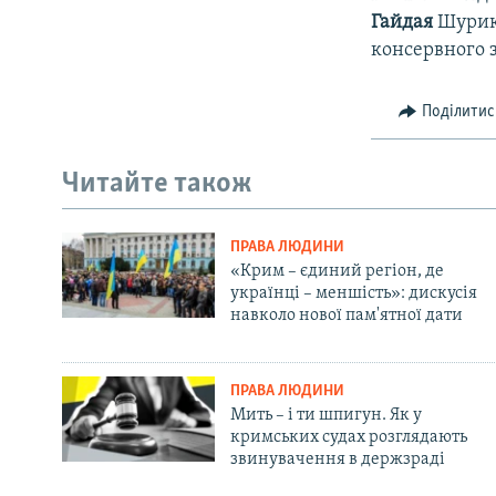
Гайдая
Шурик,
консервного з
Поділитис
Читайте також
ПРАВА ЛЮДИНИ
«Крим – єдиний регіон, де
українці – меншість»: дискусія
навколо нової пам'ятної дати
ПРАВА ЛЮДИНИ
Мить – і ти шпигун. Як у
кримських судах розглядають
звинувачення в держзраді