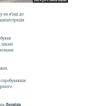
 на в'їзді до
адміністрація
обував
 цікаві
мволами
жні.
, спробувавши
першого
ера
Леоніда