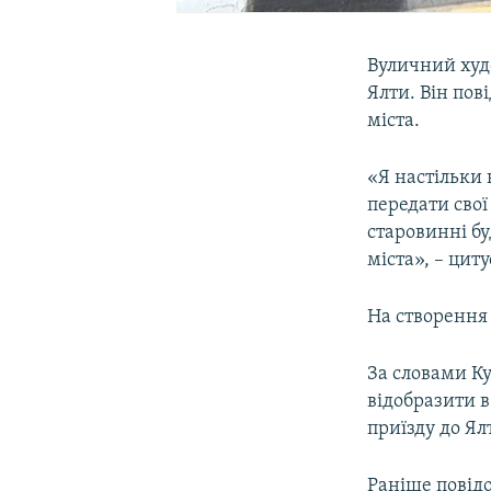
Вуличний худ
Ялти. Він пов
міста.
«Я настільки
передати свої
старовинні б
міста», – цит
На створення
За словами К
відобразити в
приїзду до Ял
Раніше повід