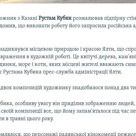
ожник з Казані
Рустам
Кубик
розмалював підпірну стіну
ідомив, що виконати роботу його запросила російська 
 надихнувся місцевою природою і красою Ялти, що спр
 враження в художній роботі. Це квітучі дерева, кам'яні
удинки, море і коти, яких місцеві жителі вважають си
ує Рустама Кубика прес-служба адміністрації Ялти.
 двох композицій художнику знадобилося понад два ти
убика, особливу увагу він приділив зображенню людей
 своїй композиції все, що йому запам'яталося під час 
ти в травні цього року.
омлялося, що персонажі радянської кінокомедії режис