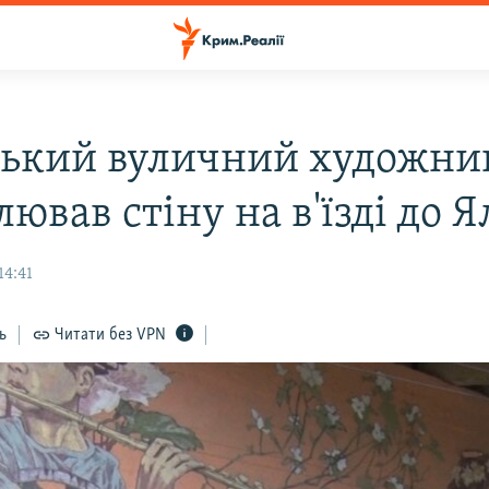
ський вуличний художни
ював стіну на в'їзді до Я
14:41
ь
Читати без VPN