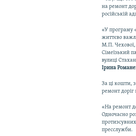
ВІДЕОУРОКИ «ELIFBE»
на ремонт дор
СВІДЧЕННЯ ОКУПАЦІЇ
російській адм
УКРАЇНСЬКА ПРОБЛЕМА КРИМУ
«У програму 
ІНФОГРАФІКА
життєво важли
М.П. Чехової,
Сімеїзький па
вулиці Стахан
Ірина Романе
За ці кошти, 
ремонт доріг 
«На ремонт д
Одночасно ро
протизсувних 
пресслужби.