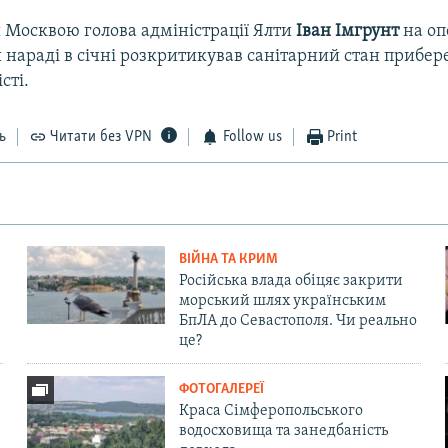
Москвою голова адміністрації Ялти
Іван Імгрунт
на оп
й нараді в січні розкритикував санітарний стан прибе
сті.
ь
Читати без VPN
Follow us
Print
ВІЙНА ТА КРИМ
Російська влада обіцяє закрити
морський шлях українським
БпЛА до Севастополя. Чи реально
це?
ФОТОГАЛЕРЕЇ
Краса Сімферопольського
водосховища та занедбаність