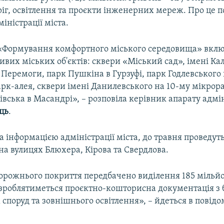
іг, освітлення та проєкти інженерних мереж. Про це 
іністрації міста.
«Формування комфортного міського середовища» вкл
вих міських об'єктів: сквери «Міський сад», імені Кал
 Перемоги, парк Пушкіна в Гурзуфі, парк Годлевського 
рк-алея, сквери імені Данилевського на 10-му мікрора
івська в Масандрі», – розповіла керівник апарату адмін
ць
.
за інформацією адміністрації міста, до травня проведут
на вулицях Блюхера, Кірова та Свердлова.
орожнього покриття передбачено виділення 185 мільйон
зроблятиметься проєктно-кошторисна документація з 
споруд та зовнішнього освітлення», – йдеться в повід