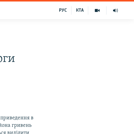
РУС
КТА
оги
а приведення в
ьйона гривень
ься виділити