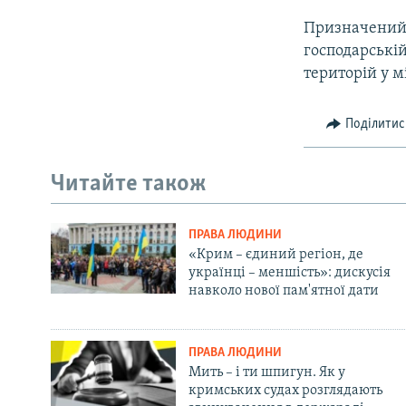
Призначений 
господарські
територій у мі
Поділитис
Читайте також
ПРАВА ЛЮДИНИ
«Крим – єдиний регіон, де
українці – меншість»: дискусія
навколо нової пам'ятної дати
ПРАВА ЛЮДИНИ
Мить – і ти шпигун. Як у
кримських судах розглядають