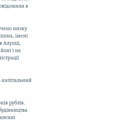
повідомили в
ючено низку
ініна, імені
в Алупці,
йоні і на
істрації
ь капітальний
ів рублів.
будівництва
омленні