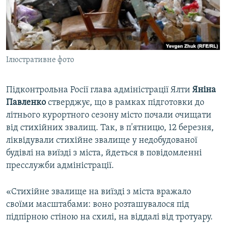
ВІДЕОУРОКИ «ELIFBE»
Русский
СВІДЧЕННЯ ОКУПАЦІЇ
Qırımtatar
УКРАЇНСЬКА ПРОБЛЕМА КРИМУ
Ілюстративне фото
ДОЛУЧАЙСЯ!
ІНФОГРАФІКА
Підконтрольна Росії глава адміністрації Ялти
Яніна
Павленко
стверджує, що в рамках підготовки до
Усі сайти RFE/RL
літнього курортного сезону місто почали очищати
від стихійних звалищ. Так, в п'ятницю, 12 березня,
ліквідували стихійне звалище у недобудованої
будівлі на виїзді з міста, йдеться в повідомленні
пресслужби адміністрації.
«Стихійне звалище на виїзді з міста вражало
своїми масштабами: воно розташувалося під
підпірною стіною на схилі, на віддалі від тротуару.