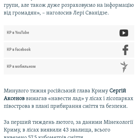
групи, але також дуже розраховуємо на інформацію
від громадян», – наголосив Лері Сванідзе.
КР в YouTube
КР в Facebook
КР в мобильном
Минулого тижня російський глава Криму
Сергій
Аксенов
вимагав «навести лад» у лісах і лісопарках
півострова в плані прибирання сміття та безпеки.
За перший тиждень лютого, за даними Мінекології
Криму, в лісах виявили 43 звалища, всього
вивезено 57,5 кубометрів сміття.