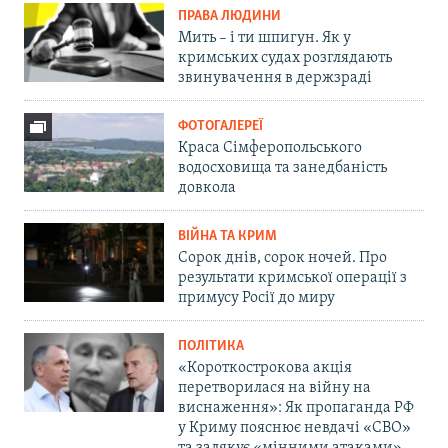
ПРАВА ЛЮДИНИ
Мить – і ти шпигун. Як у
кримських судах розглядають
звинувачення в держзраді
ФОТОГАЛЕРЕЇ
Краса Сімферопольського
водосховища та занедбаність
довкола
ВІЙНА ТА КРИМ
Сорок днів, сорок ночей. Про
результати кримської операції з
примусу Росії до миру
ПОЛІТИКА
«Короткострокова акція
перетворилася на війну на
виснаження»: Як пропаганда РФ
у Криму пояснює невдачі «СВО»