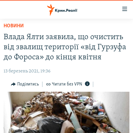
Доступність
посилання
Перейти
НОВИНИ
до
НОВИНИ
Влада Ялти заявила, що очистить
основного
ВОДА.КРИМ
матеріалу
від звалищ території «від Гурзуфа
ВІДЕО ТА ФОТО
Перейти
до Фороса» до кінця квітня
до
ПОЛІТИКА
основної
13 березень 2021, 19:36
БЛОГИ
навігації
Перейти
Поділитись
Читати без VPN
ПОГЛЯД
до
ІНТЕРВ'Ю
пошуку
ВСЕ ЗА ДЕНЬ
СПЕЦПРОЕКТИ
ЯК ОБІЙТИ БЛОКУВАННЯ
ДЕПОРТАЦІЯ