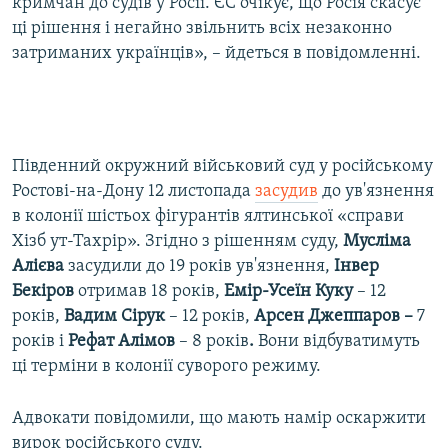
кримчан до судів у Росії. ЄС очікує, що Росія скасує
ці рішення і негайно звільнить всіх незаконно
затриманих українців», – йдеться в повідомленні.
Південний окружний військовий суд у російському
Ростові-на-Дону 12 листопада
засудив
до ув'язнення
в колонії шістьох фігурантів ялтинської «справи
Хізб ут-Тахрір». Згідно з рішенням суду,
Мусліма
Алієва
засудили до 19 років ув'язнення,
Інвер
Бекіров
отримав 18 років,
Емір-Усеїн Куку
– 12
років,
Вадим Сірук
– 12 років,
Арсен Джеппаров –
7
років і
Рефат Алімов
– 8 років
.
Вони відбуватимуть
ці терміни в колонії суворого режиму.
Адвокати повідомили, що мають намір оскаржити
вирок російського суду.