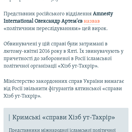
Представник російського відділення
Amnesty
International Олександр Артем'єв
назвав
«політичним переслідуванням» цей вирок.
Обвинувачені у цій справі були затримані в
лютому-квітні 2016 року в Ялті. Їх звинувачують у
причетності до забороненої в Росії ісламської
політичної організації «Хізб ут-Тахрір».
Міністерство закордонних справ України вимагає
від Росії звільнити фігурантів ялтинської «справи
Хізб ут-Тахрір».
Кримські «справи Хізб ут-Тахрір»
Представники міжнародної ісламської політичної