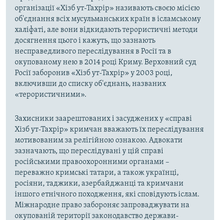
організації «Хізб ут-Тахрір» називають своєю місією
об'єднання всіх мусульманських країн в ісламському
халіфаті, але вони відкидають терористичні методи
досягнення цього і кажуть, що зазнають
несправедливого переслідування в Росії та в
окупованому нею в 2014 році Криму. Верховний суд
Росії заборонив «Хізб ут-Тахрір» у 2003 році,
включивши до списку об'єднань, названих
«терористичними».
Захисники заарештованих і засуджених у «справі
Хізб ут-Тахрір» кримчан вважають їх переслідування
мотивованим за релігійною ознакою. Адвокати
зазначають, що переслідувані у цій справі
російськими правоохоронними органами –
переважно кримські татари, а також українці,
росіяни, таджики, азербайджанці та кримчани
іншого етнічного походження, які сповідують іслам.
Міжнародне право забороняє запроваджувати на
окупованій території законодавство держави-