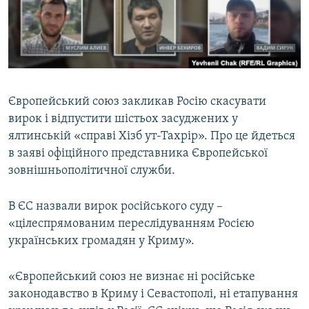
ВІДЕОУРОКИ «ELIFBE»
Русский
СВІДЧЕННЯ ОКУПАЦІЇ
Qırımtatar
УКРАЇНСЬКА ПРОБЛЕМА КРИМУ
ДОЛУЧАЙСЯ!
ІНФОГРАФІКА
Європейський союз закликав Росію скасувати
вирок і відпустити шістьох засуджених у
ялтинській «справі Хізб ут-Тахрір». Про це йдеться
Усі сайти RFE/RL
в заяві офіційного представника Європейської
зовнішньополітичної служби.
В ЄС назвали вирок російського суду –
«цілеспрямованим переслідуванням Росією
українських громадян у Криму».
«Європейський союз не визнає ні російське
законодавство в Криму і Севастополі, ні етапування