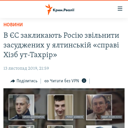
Доступність
посилання
Перейти
НОВИНИ
до
НОВИНИ
В ЄС закликають Росію звільнити
основного
ВОДА.КРИМ
матеріалу
засуджених у ялтинській «справі
ВІДЕО ТА ФОТО
Перейти
Хізб ут-Тахрір»
до
ПОЛІТИКА
основної
13 листопад 2019, 21:59
БЛОГИ
навігації
Перейти
Поділитись
Читати без VPN
ПОГЛЯД
до
ІНТЕРВ'Ю
пошуку
ВСЕ ЗА ДЕНЬ
СПЕЦПРОЕКТИ
ЯК ОБІЙТИ БЛОКУВАННЯ
ДЕПОРТАЦІЯ