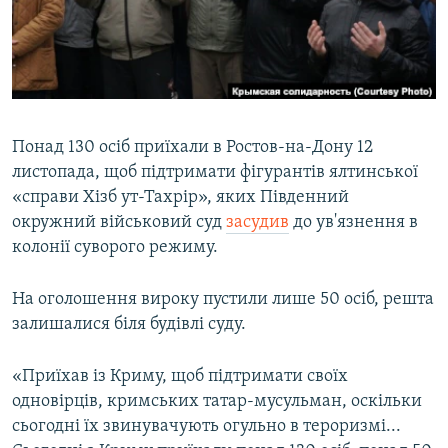
ВІДЕОУРОКИ «ELIFBE»
Русский
СВІДЧЕННЯ ОКУПАЦІЇ
Qırımtatar
УКРАЇНСЬКА ПРОБЛЕМА КРИМУ
ДОЛУЧАЙСЯ!
ІНФОГРАФІКА
Понад 130 осіб приїхали в Ростов-на-Дону 12
листопада, щоб підтримати фігурантів ялтинської
«справи Хізб ут-Тахрір», яких Південний
Усі сайти RFE/RL
окружний військовий суд
засудив
до ув'язнення в
колонії суворого режиму.
На оголошення вироку пустили лише 50 осіб, решта
залишалися біля будівлі суду.
«Приїхав із Криму, щоб підтримати своїх
одновірців, кримських татар-мусульман, оскільки
сьогодні їх звинувачують огульно в тероризмі...