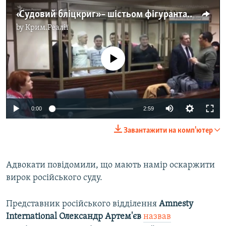
«Судовий бліцкриг» – шістьом фігурантам ялтинської «справи Хізб ут-Тахрір» оголосили вирок (відео)
by
Крим.Реалії
No media source currently available
0:00
2:59
Завантажити на комп'ютер
Адвокати повідомили, що мають намір оскаржити
вирок російського суду.
Представник російського відділення
Amnesty
International Олександр Артем'єв
назвав