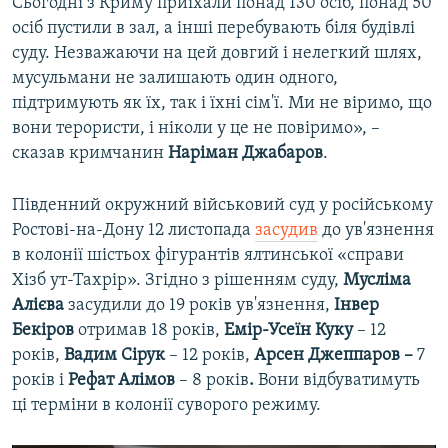
Сьогодні з Криму приїхали понад 130 осіб, понад 50
осіб пустили в зал, а інші перебувають біля будівлі
суду. Незважаючи на цей довгий і нелегкий шлях,
мусульмани не залишають один одного,
підтримують як їх, так і їхні сім'ї. Ми не віримо, що
вони терористи, і ніколи у це не повіримо», –
сказав кримчанин
Наріман Джабаров
.
Південний окружний військовий суд у російському
Ростові-на-Дону 12 листопада
засудив
до ув'язнення
в колонії шістьох фігурантів ялтинської «справи
Хізб ут-Тахрір». Згідно з рішенням суду,
Мусліма
Алієва
засудили до 19 років ув'язнення,
Інвер
Бекіров
отримав 18 років,
Емір-Усеїн Куку
– 12
років,
Вадим Сірук
– 12 років,
Арсен Джеппаров –
7
років і
Рефат Алімов
– 8 років
.
Вони відбуватимуть
ці терміни в колонії суворого режиму.