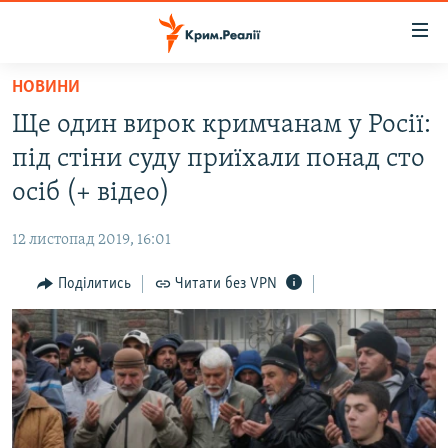
Доступність
посилання
Перейти
НОВИНИ
до
НОВИНИ
Ще один вирок кримчанам у Росії:
основного
ВОДА.КРИМ
матеріалу
під стіни суду приїхали понад сто
ВІДЕО ТА ФОТО
Перейти
осіб (+ відео)
до
ПОЛІТИКА
основної
12 листопад 2019, 16:01
БЛОГИ
навігації
Перейти
Поділитись
Читати без VPN
ПОГЛЯД
до
ІНТЕРВ'Ю
пошуку
ВСЕ ЗА ДЕНЬ
СПЕЦПРОЕКТИ
ЯК ОБІЙТИ БЛОКУВАННЯ
ДЕПОРТАЦІЯ