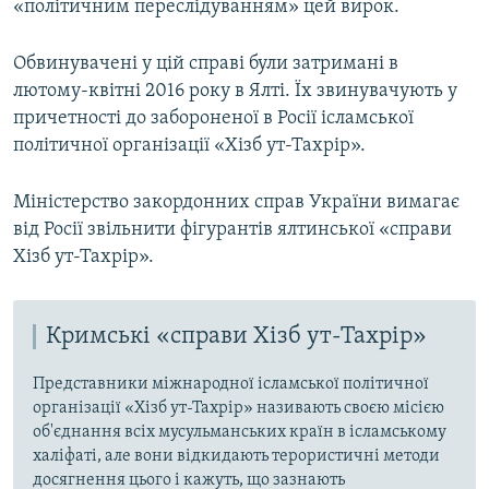
«політичним переслідуванням» цей вирок.
Обвинувачені у цій справі були затримані в
лютому-квітні 2016 року в Ялті. Їх звинувачують у
причетності до забороненої в Росії ісламської
політичної організації «Хізб ут-Тахрір».
Міністерство закордонних справ України вимагає
від Росії звільнити фігурантів ялтинської «справи
Хізб ут-Тахрір».
Кримські «справи Хізб ут-Тахрір»
Представники міжнародної ісламської політичної
організації «Хізб ут-Тахрір» називають своєю місією
об'єднання всіх мусульманських країн в ісламському
халіфаті, але вони відкидають терористичні методи
досягнення цього і кажуть, що зазнають