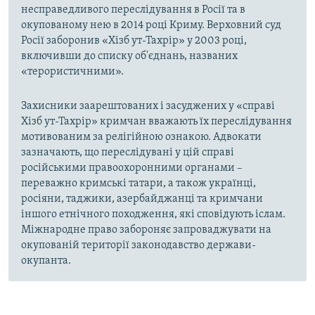
несправедливого переслідування в Росії та в
окупованому нею в 2014 році Криму. Верховний суд
Росії заборонив «Хізб ут-Тахрір» у 2003 році,
включивши до списку об'єднань, названих
«терористичними».
Захисники заарештованих і засуджених у «справі
Хізб ут-Тахрір» кримчан вважають їх переслідування
мотивованим за релігійною ознакою. Адвокати
зазначають, що переслідувані у цій справі
російськими правоохоронними органами –
переважно кримські татари, а також українці,
росіяни, таджики, азербайджанці та кримчани
іншого етнічного походження, які сповідують іслам.
Міжнародне право забороняє запроваджувати на
окупованій території законодавство держави-
окупанта.