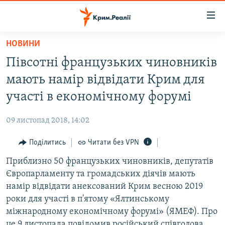
Доступність
посилання
Перейти
НОВИНИ
до
НОВИНИ
Півсотні французьких чиновників
основного
ВОДА.КРИМ
матеріалу
мають намір відвідати Крим для
ВІДЕО ТА ФОТО
Перейти
участі в економічному форумі
до
ПОЛІТИКА
основної
09 листопад 2018, 14:02
БЛОГИ
навігації
Перейти
Поділитись
Читати без VPN
ПОГЛЯД
до
Приблизно 50 французьких чиновників, депутатів
ІНТЕРВ'Ю
пошуку
Європарламенту та громадських діячів мають
ВСЕ ЗА ДЕНЬ
намір відвідати анексований Крим весною 2019
СПЕЦПРОЕКТИ
роки для участі в п'ятому «Ялтинському
міжнародному економічному форумі» (ЯМЕФ). Про
ЯК ОБІЙТИ БЛОКУВАННЯ
ДЕПОРТАЦІЯ
це 9 листопада повідомив російський співголова