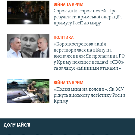
ВІЙНА ТА КРИМ
Сорок днів, сорок ночей. Про
результати кримської операції з
примусу Росії до миру
ПОЛІТИКА
«Короткострокова акція
перетворилася на війну на
виснаження»: Як пропаганда РФ
у Криму пояснює невдачі «СВО»
та залякує «мінними атаками»
ВІЙНА ТА КРИМ
«Полювання на колони». Як ЗСУ
ріжуть військову логістику Росії в
Криму
ДОЛУЧАЙСЯ!