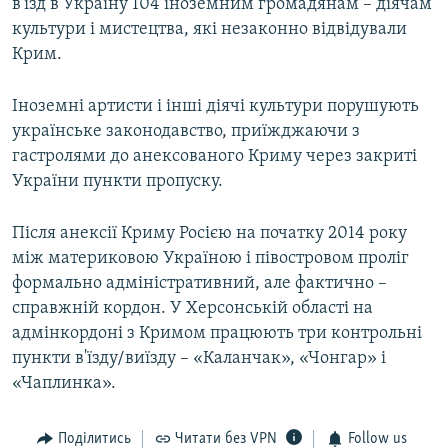
в'їзд в Україну 104 іноземним громадянам – діячам
культури і мистецтва, які незаконно відвідували
Крим.
Іноземні артисти і інші діячі культури порушують
українське законодавство, приїжджаючи з
гастролями до анексованого Криму через закриті
України пункти пропуску.
Після анексії Криму Росією на початку 2014 року
між материковою Україною і півостровом проліг
формально адміністративний, але фактично –
справжній кордон. У Херсонській області на
адмінкордоні з Кримом працюють три контрольні
пункти в'їзду/виїзду – «Каланчак», «Чонгар» і
«Чаплинка».
Поділитись
Читати без VPN
Follow us