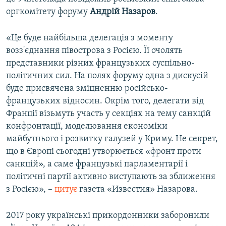
ВІДЕОУРОКИ «ELIFBE»
оргкомітету форуму
Андрій Назаров
.
Русский
СВІДЧЕННЯ ОКУПАЦІЇ
Qırımtatar
«Це буде найбільша делегація з моменту
УКРАЇНСЬКА ПРОБЛЕМА КРИМУ
возз'єднання півострова з Росією. Її очолять
представники різних французьких суспільно-
ДОЛУЧАЙСЯ!
ІНФОГРАФІКА
політичних сил. На полях форуму одна з дискусій
буде присвячена зміцненню російсько-
французьких відносин. Окрім того, делегати від
Усі сайти RFE/RL
Франції візьмуть участь у секціях на тему санкцій
конфронтації, моделювання економіки
майбутнього і розвитку галузей у Криму. Не секрет,
що в Європі сьогодні утворюється «фронт проти
санкцій», а саме французькі парламентарії і
політичні партії активно виступають за зближення
з Росією», –
цитує
газета «Известия» Назарова.
2017 року українські прикордонники заборонили