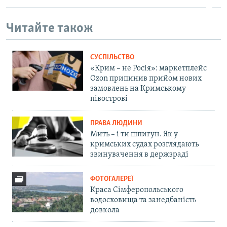
Читайте також
СУСПІЛЬСТВО
«Крим – не Росія»: маркетплейс
Ozon припинив прийом нових
замовлень на Кримському
півострові
ПРАВА ЛЮДИНИ
Мить – і ти шпигун. Як у
кримських судах розглядають
звинувачення в держзраді
ФОТОГАЛЕРЕЇ
Краса Сімферопольського
водосховища та занедбаність
довкола