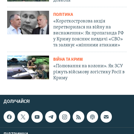
довкола
ПОЛІТИКА
«Короткострокова акція
перетворилася на війну на
виснаження»: Як пропаганда РФ
у Криму пояснює невдачі «СВО»
та залякує «мінними атаками»
ВІЙНА ТА КРИМ
«Полювання на колони». Як ЗСУ
ріжуть військову логістику Росії в
Криму
ДОЛУЧАЙСЯ!