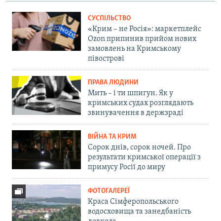
СУСПІЛЬСТВО
«Крим – не Росія»: маркетплейс
Ozon припинив прийом нових
замовлень на Кримському
півострові
ПРАВА ЛЮДИНИ
Мить – і ти шпигун. Як у
кримських судах розглядають
звинувачення в держзраді
ВІЙНА ТА КРИМ
Сорок днів, сорок ночей. Про
результати кримської операції з
примусу Росії до миру
ФОТОГАЛЕРЕЇ
Краса Сімферопольського
водосховища та занедбаність