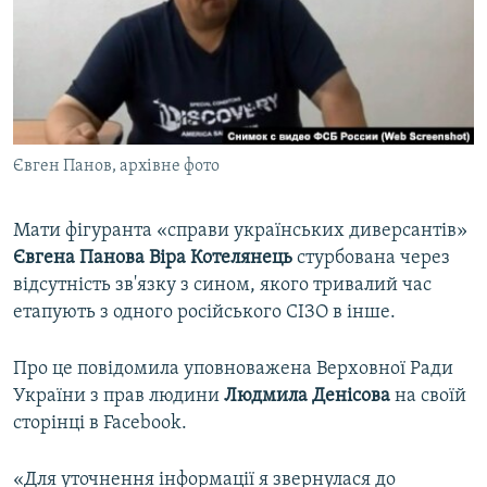
ВІДЕОУРОКИ «ELIFBE»
Русский
СВІДЧЕННЯ ОКУПАЦІЇ
Qırımtatar
УКРАЇНСЬКА ПРОБЛЕМА КРИМУ
ДОЛУЧАЙСЯ!
ІНФОГРАФІКА
Євген Панов, архівне фото
Мати фігуранта «справи українських диверсантів»
Усі сайти RFE/RL
Євгена
Панова
Віра
Котелянець
стурбована через
відсутність зв'язку з сином, якого тривалий час
етапують з одного російського СІЗО в інше.
Про це повідомила уповноважена Верховної Ради
України з прав людини
Людмила
Денісова
на своїй
сторінці в Facebook.
«Для уточнення інформації я звернулася до