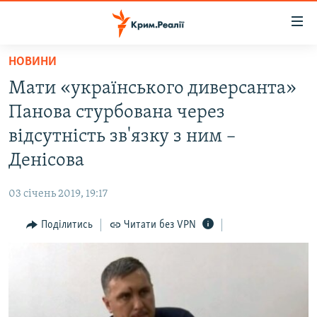
Доступність
посилання
Перейти
НОВИНИ
до
НОВИНИ
Мати «українського диверсанта»
основного
ВОДА.КРИМ
матеріалу
Панова стурбована через
ВІДЕО ТА ФОТО
Перейти
відсутність зв'язку з ним –
до
ПОЛІТИКА
Денісова
основної
БЛОГИ
навігації
03 січень 2019, 19:17
Перейти
ПОГЛЯД
до
Поділитись
Читати без VPN
ІНТЕРВ'Ю
пошуку
ВСЕ ЗА ДЕНЬ
СПЕЦПРОЕКТИ
ЯК ОБІЙТИ БЛОКУВАННЯ
ДЕПОРТАЦІЯ