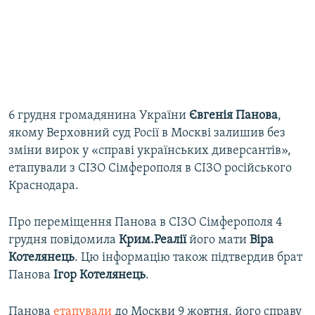
6 грудня громадянина України
Євгенія Панова
,
якому Верховний суд Росії в Москві залишив без
зміни вирок у «справі українських диверсантів»,
етапували з СІЗО Сімферополя в СІЗО російського
Краснодара.
Про переміщення Панова в СІЗО Сімферополя 4
грудня повідомила
Крим.Реалії
його мати
Віра
Котелянець
. Цю інформацію також підтвердив брат
Панова
Ігор Котелянець
.
Панова
етапували
до Москви 9 жовтня, його справу