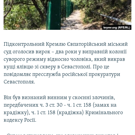
ВІДЕОУРОКИ «ELIFBE»
Русский
СВІДЧЕННЯ ОКУПАЦІЇ
Qırımtatar
УКРАЇНСЬКА ПРОБЛЕМА КРИМУ
ДОЛУЧАЙСЯ!
ІНФОГРАФІКА
Підконтрольний Кремлю Євпаторійський міський
суд оголосив вирок – два роки у виправній колонії
суворого режиму відносно чоловіка, який викрав
Усі сайти RFE/RL
кущі ялівцю зі скверу в Севастополі. Про це
повідомляє пресслужба російської прокуратури
Севастополя.
Він був визнаний винним у скоєнні злочинів,
передбачених ч. 3 ст. 30 - ч. 1 ст. 158 (замах на
крадіжку), ч. 1 ст. 158 (крадіжка) Кримінального
кодексу Росії.