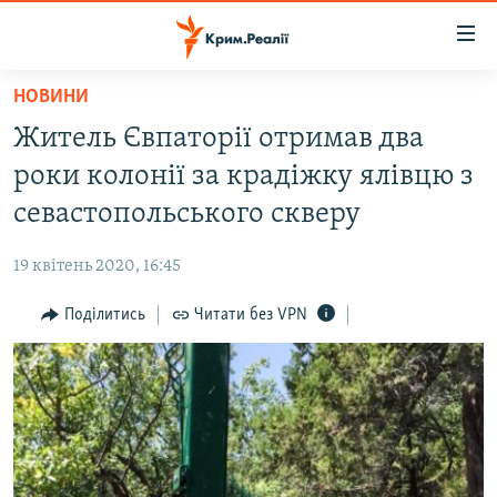
Доступність
посилання
Перейти
НОВИНИ
до
НОВИНИ
Житель Євпаторії отримав два
основного
ВОДА.КРИМ
матеріалу
роки колонії за крадіжку ялівцю з
ВІДЕО ТА ФОТО
Перейти
севастопольського скверу
до
ПОЛІТИКА
основної
19 квітень 2020, 16:45
БЛОГИ
навігації
Перейти
Поділитись
Читати без VPN
ПОГЛЯД
до
ІНТЕРВ'Ю
пошуку
ВСЕ ЗА ДЕНЬ
СПЕЦПРОЕКТИ
ЯК ОБІЙТИ БЛОКУВАННЯ
ДЕПОРТАЦІЯ