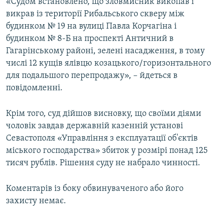
«Судом встановлено, що зловмисник викопав і
викрав із території Рибальського скверу між
будинком № 19 на вулиці Павла Корчагіна і
будинком № 8-Б на проспекті Античний в
Гагарінському районі, зелені насадження, в тому
числі 12 кущів ялівцю козацького/горизонтального
для подальшого перепродажу», – йдеться в
повідомленні.
Крім того, суд дійшов висновку, що своїми діями
чоловік завдав державній казенній установі
Севастополя «Управління з експлуатації об'єктів
міського господарства» збиток у розмірі понад 125
тисяч рублів. Рішення суду не набрало чинності.
Коментарів із боку обвинуваченого або його
захисту немає.