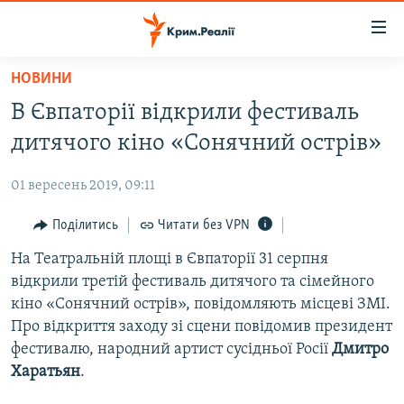
Доступність
посилання
Перейти
НОВИНИ
до
НОВИНИ
В Євпаторії відкрили фестиваль
основного
ВОДА.КРИМ
матеріалу
дитячого кіно «Сонячний острів»
ВІДЕО ТА ФОТО
Перейти
до
01 вересень 2019, 09:11
ПОЛІТИКА
основної
БЛОГИ
Поділитись
Читати без VPN
навігації
Перейти
ПОГЛЯД
На Театральній площі в Євпаторії 31 серпня
до
відкрили третій фестиваль дитячого та сімейного
ІНТЕРВ'Ю
пошуку
кіно «Сонячний острів», повідомляють місцеві ЗМІ.
ВСЕ ЗА ДЕНЬ
Про відкриття заходу зі сцени повідомив президент
фестивалю, народний артист сусідньої Росії
Дмитро
СПЕЦПРОЕКТИ
Харатьян
.
ЯК ОБІЙТИ БЛОКУВАННЯ
ДЕПОРТАЦІЯ