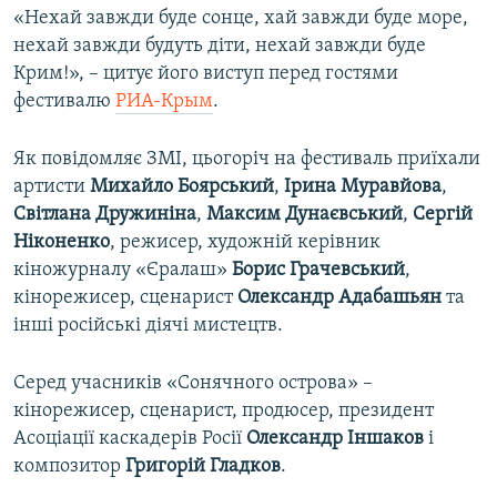
«Нехай завжди буде сонце, хай завжди буде море,
ВІДЕОУРОКИ «ELIFBE»
Русский
нехай завжди будуть діти, нехай завжди буде
СВІДЧЕННЯ ОКУПАЦІЇ
Крим!», – цитує його виступ перед гостями
Qırımtatar
фестивалю
РИА-Крым
.
УКРАЇНСЬКА ПРОБЛЕМА КРИМУ
ДОЛУЧАЙСЯ!
ІНФОГРАФІКА
Як повідомляє ЗМІ, цьогоріч на фестиваль приїхали
артисти
Михайло
Боярський
,
Ірина Муравйова
,
Світлана Дружиніна
,
Максим Дунаєвський
,
Сергій
Ніконенко
, режисер, художній керівник
Усі сайти RFE/RL
кіножурналу «Єралаш»
Борис
Грачевський
,
кінорежисер, сценарист
Олександр
Адабашьян
та
інші російські діячі мистецтв.
Серед учасників «Сонячного острова» –
кінорежисер, сценарист, продюсер, президент
Асоціації каскадерів Росії
Олександр
Іншаков
і
композитор
Григорій
Гладков
.