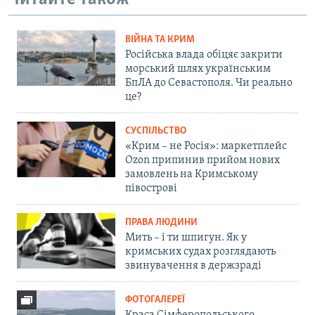
ВІЙНА ТА КРИМ
Російська влада обіцяє закрити
морський шлях українським
БпЛА до Севастополя. Чи реально
це?
СУСПІЛЬСТВО
«Крим – не Росія»: маркетплейс
Ozon припинив прийом нових
замовлень на Кримському
півострові
ПРАВА ЛЮДИНИ
Мить – і ти шпигун. Як у
кримських судах розглядають
звинувачення в держзраді
ФОТОГАЛЕРЕЇ
Краса Сімферопольського