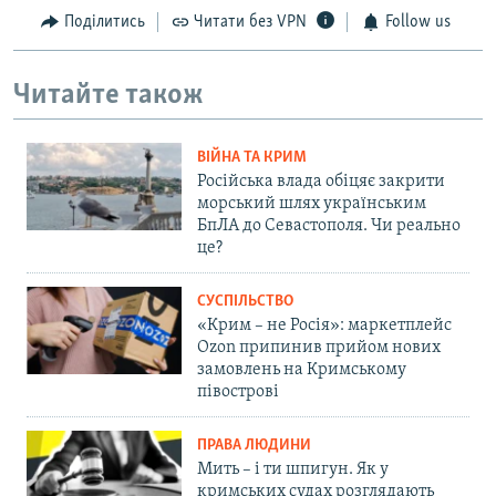
Поділитись
Читати без VPN
Follow us
Читайте також
ВІЙНА ТА КРИМ
Російська влада обіцяє закрити
морський шлях українським
БпЛА до Севастополя. Чи реально
це?
СУСПІЛЬСТВО
«Крим – не Росія»: маркетплейс
Ozon припинив прийом нових
замовлень на Кримському
півострові
ПРАВА ЛЮДИНИ
Мить – і ти шпигун. Як у
кримських судах розглядають