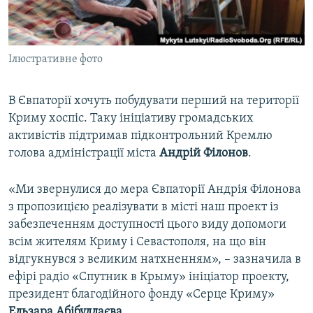
ВІДЕОУРОКИ «ELIFBE»
Русский
СВІДЧЕННЯ ОКУПАЦІЇ
Qırımtatar
Ілюстративне фото
УКРАЇНСЬКА ПРОБЛЕМА КРИМУ
ДОЛУЧАЙСЯ!
ІНФОГРАФІКА
В Євпаторії хочуть побудувати перший на території
Криму хоспіс. Таку ініціативу громадських
активістів підтримав підконтрольний Кремлю
Усі сайти RFE/RL
голова адміністрації міста
Андрій Філонов
.
«Ми звернулися до мера Євпаторії Андрія Філонова
з пропозицією реалізувати в місті наш проект із
забезпеченням доступності цього виду допомоги
всім жителям Криму і Севастополя, на що він
відгукнувся з великим натхненням», – зазначила в
ефірі радіо «Спутник в Крыму» ініціатор проекту,
президент благодійного фонду «Серце Криму»
Ельзара Абібуллаєва
.