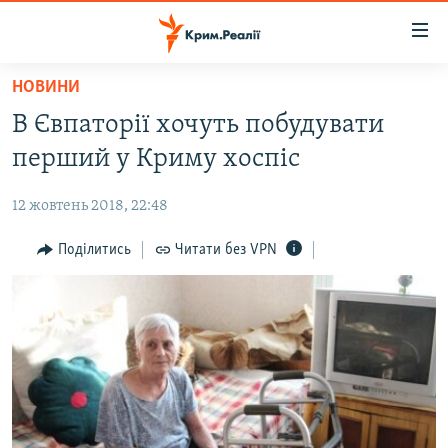
Доступність
посилання
Перейти
НОВИНИ
до
НОВИНИ
В Євпаторії хочуть побудувати
основного
ВОДА.КРИМ
матеріалу
перший у Криму хоспіс
ВІДЕО ТА ФОТО
Перейти
до
12 жовтень 2018, 22:48
ПОЛІТИКА
основної
БЛОГИ
Поділитись
Читати без VPN
навігації
Перейти
ПОГЛЯД
до
ІНТЕРВ'Ю
пошуку
ВСЕ ЗА ДЕНЬ
СПЕЦПРОЕКТИ
ЯК ОБІЙТИ БЛОКУВАННЯ
ДЕПОРТАЦІЯ