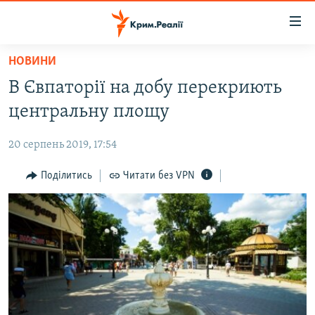
Доступність
посилання
Перейти
НОВИНИ
до
НОВИНИ
В Євпаторії на добу перекриють
основного
ВОДА.КРИМ
матеріалу
центральну площу
ВІДЕО ТА ФОТО
Перейти
до
20 серпень 2019, 17:54
ПОЛІТИКА
основної
БЛОГИ
Поділитись
Читати без VPN
навігації
Перейти
ПОГЛЯД
до
ІНТЕРВ'Ю
пошуку
ВСЕ ЗА ДЕНЬ
СПЕЦПРОЕКТИ
ЯК ОБІЙТИ БЛОКУВАННЯ
ДЕПОРТАЦІЯ