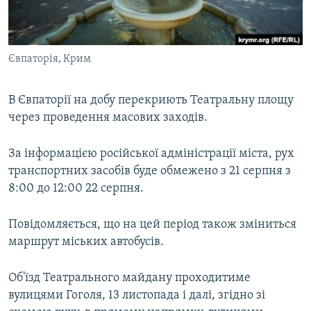
ВІДЕОУРОКИ «ELIFBE»
Русский
СВІДЧЕННЯ ОКУПАЦІЇ
Qırımtatar
Євпаторія, Крим
УКРАЇНСЬКА ПРОБЛЕМА КРИМУ
ДОЛУЧАЙСЯ!
ІНФОГРАФІКА
В Євпаторії на добу перекриють Театральну площу
через проведення масових заходів.
Усі сайти RFE/RL
За інформацією російської адміністрації міста, рух
транспортних засобів буде обмежено з 21 серпня з
8:00 до 12:00 22 серпня.
Повідомляється, що на цей період також зміниться
маршрут міських автобусів.
Об'їзд Театрального майдану проходитиме
вулицями Гоголя, 13 листопада і далі, згідно зі