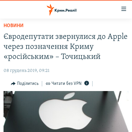
Доступність
посилання
Перейти
НОВИНИ
до
НОВИНИ
Євродепутати звернулися до Apple
основного
ВОДА.КРИМ
матеріалу
через позначення Криму
ВІДЕО ТА ФОТО
Перейти
«російським» – Точицький
до
ПОЛІТИКА
основної
08 грудень 2019, 09:21
БЛОГИ
навігації
Перейти
Поділитись
Читати без VPN
ПОГЛЯД
до
ІНТЕРВ'Ю
пошуку
ВСЕ ЗА ДЕНЬ
СПЕЦПРОЕКТИ
ЯК ОБІЙТИ БЛОКУВАННЯ
ДЕПОРТАЦІЯ