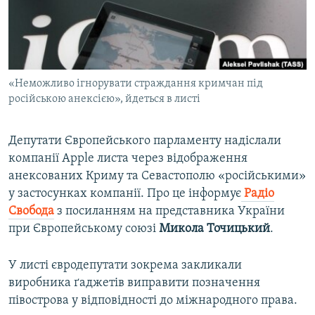
ВІДЕОУРОКИ «ELIFBE»
Русский
СВІДЧЕННЯ ОКУПАЦІЇ
Qırımtatar
УКРАЇНСЬКА ПРОБЛЕМА КРИМУ
«Неможливо ігнорувати страждання кримчан під
ДОЛУЧАЙСЯ!
ІНФОГРАФІКА
російською анексією», йдеться в листі
Депутати Європейського парламенту надіслали
Усі сайти RFE/RL
компанії Apple листа через відображення
анексованих Криму та Севастополю «російськими»
у застосунках компанії. Про це інформує
Радіо
Свобода
з посиланням на представника України
при Європейському союзі
Микола Точицький
.
У листі євродепутати зокрема закликали
виробника ґаджетів виправити позначення
півострова у відповідності до міжнародного права.