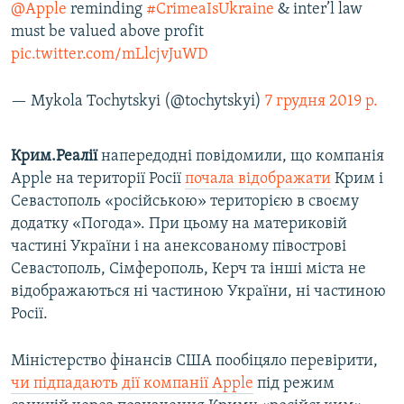
@Apple
reminding
#CrimeaIsUkraine
& inter’l law
must be valued above profit
pic.twitter.com/mLlcjvJuWD
— Mykola Tochytskyi (@tochytskyi)
7 грудня 2019 р.
Крим.Реалії
напередодні повідомили, що компанія
Apple на території Росії
почала відображати
Крим і
Севастополь «російською» територією в своєму
додатку «Погода». При цьому на материковій
частині України і на анексованому півострові
Севастополь, Сімферополь, Керч та інші міста не
відображаються ні частиною України, ні частиною
Росії.
Міністерство фінансів США пообіцяло перевірити,
чи підпадають дії компанії Apple
під режим