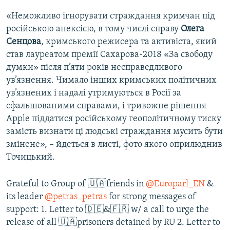
«Неможливо ігнорувати страждання кримчан під
російською анексією, в тому числі справу
Олега
Сенцова
, кримського режисера та активіста, який
став лауреатом премії Сахарова-2018 «За свободу
думки» після п’яти років несправедливого
ув’язнення. Чимало інших кримських політичних
ув’язнених і надалі утримуються в Росії за
сфальшованими справами, і тривожне рішення
Apple піддатися російському геополітичному тиску
замість визнати ці людські страждання мусить бути
змінене», – йдеться в листі, фото якого оприлюднив
Точицький.
Grateful to Group of 🇺🇦friends in
@Europarl_EN
&
its leader
@petras_petras
for strong messages of
support: 1. Letter to 🇩🇪&🇫🇷 w/ a call to urge the
release of all 🇺🇦prisoners detained by RU 2. Letter to