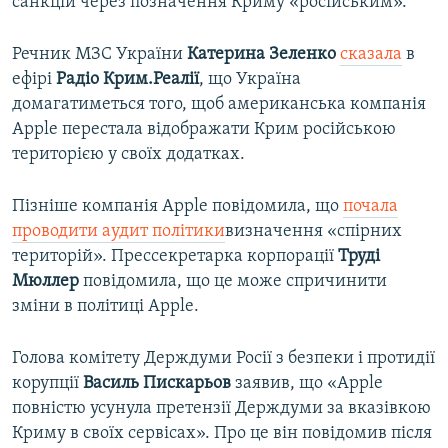
санкцій через позначення Криму «російським».
Речник МЗС України
Катерина Зеленко
сказала
в
ефірі
Радіо Крим.Реалії
, що Україна
домагатиметься того, щоб американська компанія
Apple перестала відображати Крим російською
територією у своїх додатках.
Пізніше компанія Apple повідомила, що
почала
проводити аудит політики
визначення «спірних
територій». Прессекретарка корпорації
Труді
Мюллер
повідомила, що це може спричинити
зміни в політиці Apple.
Голова комітету Держдуми Росії з безпеки і протидії
корупції
Василь Пискарьов
заявив, що «Apple
повністю усунула претензії Держдуми за вказівкою
Криму в своїх сервісах». Про це він повідомив після