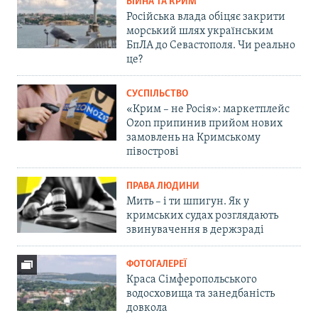
ВІЙНА ТА КРИМ
Російська влада обіцяє закрити
морський шлях українським
БпЛА до Севастополя. Чи реально
це?
СУСПІЛЬСТВО
«Крим – не Росія»: маркетплейс
Ozon припинив прийом нових
замовлень на Кримському
півострові
ПРАВА ЛЮДИНИ
Мить – і ти шпигун. Як у
кримських судах розглядають
звинувачення в держзраді
ФОТОГАЛЕРЕЇ
Краса Сімферопольського
водосховища та занедбаність
довкола