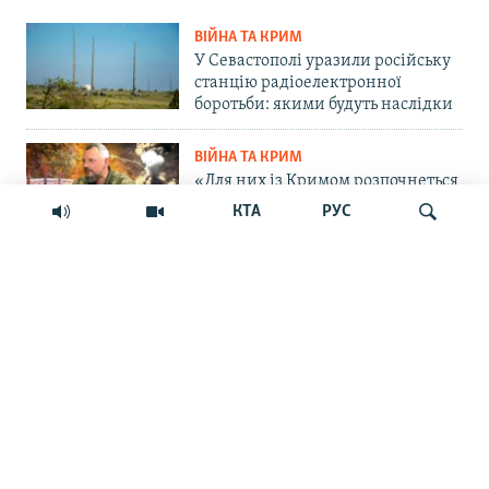
ВІЙНА ТА КРИМ
У Севастополі уразили російську
станцію радіоелектронної
боротьби: якими будуть наслідки
ВІЙНА ТА КРИМ
«Для них із Кримом розпочнеться
важка історія»: командир ОТУ
КТА
РУС
«Одеса» – про пастку для
російських військ на
Кінбурнській косі
Шукати
ПРАВА ЛЮДИНИ
«Крим – єдиний регіон, де
українці – меншість»: дискусія
навколо нової пам'ятної дати
ВІДЕО
Блокада без сухопутної операції:
Крим сам себе не заправить і не