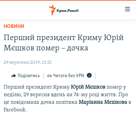
Доступність
посилання
Перейти
НОВИНИ
до
НОВИНИ
Перший президент Криму Юрій
основного
ВОДА.КРИМ
матеріалу
Мєшков помер – дочка
ВІДЕО ТА ФОТО
Перейти
до
29 вересень 2019, 13:21
ПОЛІТИКА
основної
БЛОГИ
Поділитись
Читати без VPN
навігації
Перейти
ПОГЛЯД
Перший президент Криму
Юрій Мєшков
помер у
до
неділю, 29 вересня вдень на 74-му році життя. Про
ІНТЕРВ'Ю
пошуку
це повідомила дочка політика
Маріанна Мєшкова
​в
ВСЕ ЗА ДЕНЬ
Facebook.
СПЕЦПРОЕКТИ
ЯК ОБІЙТИ БЛОКУВАННЯ
ДЕПОРТАЦІЯ