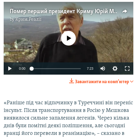
Помер перший президент Криму Юрій Мєшков (відео)
by
Крим.Реалії
No media source currently available
0:00
7:23
Завантажити на комп'ютер
«Раніше під час відпочинку в Туреччині він переніс
інсульт. Після транспортування в Росію у Мєшкова
виявилося сильне запалення легенів. Через кілька
днів були помітні деякі поліпшення, але сьогодні
вранці його перевели в реанімацію», – сказано в