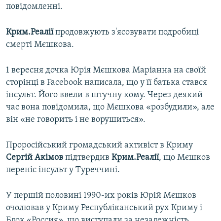
повідомленні.
Крим.Реалії
продовжують з'ясовувати подробиці
смерті Мєшкова.
1 вересня дочка Юрія Мєшкова Маріанна на своїй
сторінці в Facebook написала, що у її батька стався
інсульт. Його ввели в штучну кому. Через деякий
час вона повідомила, що Мєшкова «розбудили», але
він «не говорить і не ворушиться».
Проросійський громадський активіст в Криму
Сергій Акімов
підтвердив
Крим.Реалії
, що Мєшков
переніс інсульт у Туреччині.
У першій половині 1990-их років Юрій Мєшков
очолював у Криму Республіканський рух Криму і
Блок «Россия», що виступали за незалежність