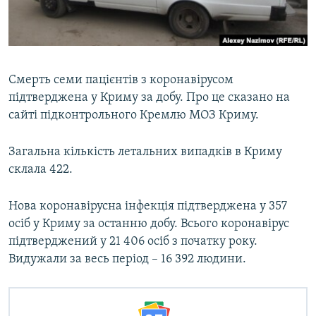
ВІДЕОУРОКИ «ELIFBE»
Русский
СВІДЧЕННЯ ОКУПАЦІЇ
Qırımtatar
УКРАЇНСЬКА ПРОБЛЕМА КРИМУ
Смерть семи пацієнтів з коронавірусом
ДОЛУЧАЙСЯ!
ІНФОГРАФІКА
підтверджена у Криму за добу. Про це сказано на
сайті підконтрольного Кремлю МОЗ Криму.
Загальна кількість летальних випадків в Криму
Усі сайти RFE/RL
склала 422.
Нова коронавірусна інфекція підтверджена у 357
осіб у Криму за останню добу. Всього коронавірус
підтверджений у 21 406 осіб з початку року.
Видужали за весь період – 16 392 людини.