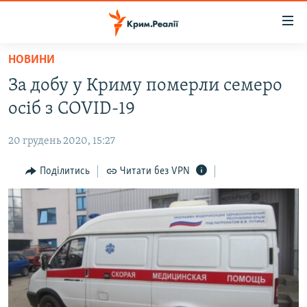
Доступність
посилання
Перейти
НОВИНИ
до
НОВИНИ
За добу у Криму померли семеро
основного
ВОДА.КРИМ
матеріалу
осіб з COVID-19
ВІДЕО ТА ФОТО
Перейти
до
20 грудень 2020, 15:27
ПОЛІТИКА
основної
БЛОГИ
Поділитись
Читати без VPN
навігації
Перейти
ПОГЛЯД
до
ІНТЕРВ'Ю
пошуку
ВСЕ ЗА ДЕНЬ
СПЕЦПРОЕКТИ
ЯК ОБІЙТИ БЛОКУВАННЯ
ДЕПОРТАЦІЯ