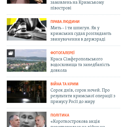
замовлень на Кримському
півострові
ПРАВА ЛЮДИНИ
Мить – і ти шпигун. Як у
кримських судах розглядають
звинувачення в держзраді
ФОТОГАЛЕРЕЇ
Краса Сімферопольського
водосховища та занедбаність
довкола
ВІЙНА ТА КРИМ
Сорок днів, сорок ночей. Про
результати кримської операції з
примусу Росії до миру
ПОЛІТИКА
«Короткострокова акція