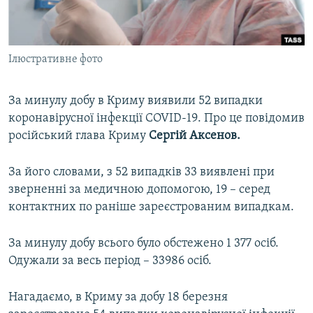
ВІДЕОУРОКИ «ELIFBE»
Русский
СВІДЧЕННЯ ОКУПАЦІЇ
Qırımtatar
Ілюстративне фото
УКРАЇНСЬКА ПРОБЛЕМА КРИМУ
ДОЛУЧАЙСЯ!
ІНФОГРАФІКА
За минулу добу в Криму виявили 52 випадки
коронавірусної інфекції COVID-19. Про це повідомив
російський глава Криму
Сергій Аксенов.
Усі сайти RFE/RL
За його словами, з 52 випадків 33 виявлені при
зверненні за медичною допомогою, 19 – серед
контактних по раніше зареєстрованим випадкам.
За минулу добу всього було обстежено 1 377 осіб.
Одужали за весь період – 33986 осіб.
Нагадаємо, в Криму за добу 18 березня