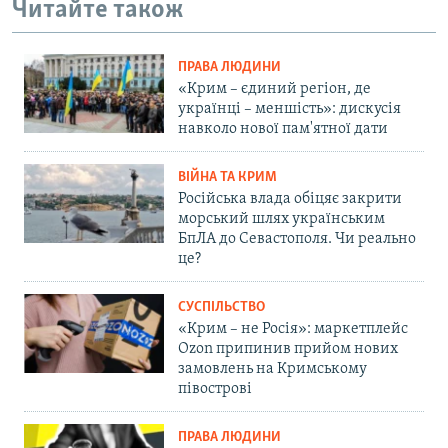
Читайте також
ПРАВА ЛЮДИНИ
«Крим – єдиний регіон, де
українці – меншість»: дискусія
навколо нової пам'ятної дати
ВІЙНА ТА КРИМ
Російська влада обіцяє закрити
морський шлях українським
БпЛА до Севастополя. Чи реально
це?
СУСПІЛЬСТВО
«Крим – не Росія»: маркетплейс
Ozon припинив прийом нових
замовлень на Кримському
півострові
ПРАВА ЛЮДИНИ