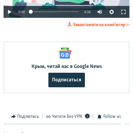
Auto
0:00
6:16
240p
Завантажити на комп'ютер
360p
Auto
240p
360p
480p
480p
720p
720p
1080p
1080p
Крым, читай нас в Google News
Подписаться
Поділитись
Читати без VPN
Follow us