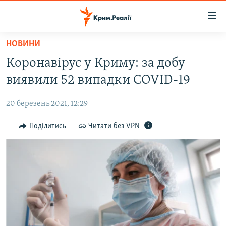
Доступність
посилання
Перейти
НОВИНИ
до
НОВИНИ
Коронавірус у Криму: за добу
основного
ВОДА.КРИМ
матеріалу
виявили 52 випадки COVID-19
ВІДЕО ТА ФОТО
Перейти
до
20 березень 2021, 12:29
ПОЛІТИКА
основної
БЛОГИ
Поділитись
Читати без VPN
навігації
Перейти
ПОГЛЯД
до
ІНТЕРВ'Ю
пошуку
ВСЕ ЗА ДЕНЬ
СПЕЦПРОЕКТИ
ЯК ОБІЙТИ БЛОКУВАННЯ
ДЕПОРТАЦІЯ