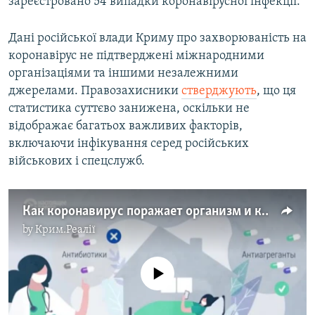
зареєстровано 54 випадки коронавірусної інфекції.
Дані російської влади Криму про захворюваність на
коронавірус не підтверджені міжнародними
організаціями та іншими незалежними
джерелами. Правозахисники
стверджують
, що ця
статистика суттєво занижена, оскільки не
відображає багатьох важливих факторів,
включаючи інфікування серед російських
військових і спецслужб.
Как коронавирус поражает организм и как больных лечат на разных стадиях (видео)
by
Крим.Реалії
No media source currently available