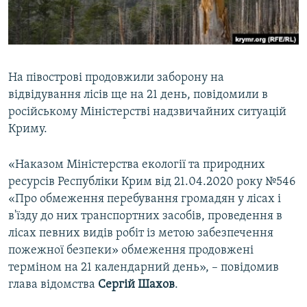
ВІДЕОУРОКИ «ELIFBE»
Русский
СВІДЧЕННЯ ОКУПАЦІЇ
Qırımtatar
УКРАЇНСЬКА ПРОБЛЕМА КРИМУ
На півострові продовжили заборону на
ДОЛУЧАЙСЯ!
ІНФОГРАФІКА
відвідування лісів ще на 21 день, повідомили в
російському Міністерстві надзвичайних ситуацій
Криму.
Усі сайти RFE/RL
«Наказом Міністерства екології та природних
ресурсів Республіки Крим від 21.04.2020 року №546
«Про обмеження перебування громадян у лісах і
в'їзду до них транспортних засобів, проведення в
лісах певних видів робіт із метою забезпечення
пожежної безпеки» обмеження продовжені
терміном на 21 календарний день», – повідомив
глава відомства
Сергій Шахов
.