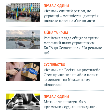
ПРАВА ЛЮДИНИ
«Крим – єдиний регіон, де
українці – меншість»: дискусія
навколо нової пам'ятної дати
ВІЙНА ТА КРИМ
Російська влада обіцяє закрити
морський шлях українським
БпЛА до Севастополя. Чи реально
це?
СУСПІЛЬСТВО
«Крим – не Росія»: маркетплейс
Ozon припинив прийом нових
замовлень на Кримському
півострові
ПРАВА ЛЮДИНИ
Мить – і ти шпигун. Як у
кримських судах розглядають