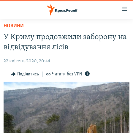
Доступність
посилання
Перейти
НОВИНИ
до
НОВИНИ
У Криму продовжили заборону на
основного
ВОДА.КРИМ
матеріалу
відвідування лісів
ВІДЕО ТА ФОТО
Перейти
до
22 квітень 2020, 20:44
ПОЛІТИКА
основної
БЛОГИ
Поділитись
Читати без VPN
навігації
Перейти
ПОГЛЯД
до
ІНТЕРВ'Ю
пошуку
ВСЕ ЗА ДЕНЬ
СПЕЦПРОЕКТИ
ЯК ОБІЙТИ БЛОКУВАННЯ
ДЕПОРТАЦІЯ