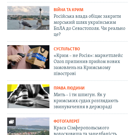
ВІЙНА ТА КРИМ
Російська влада обіцяє закрити
морський шлях українським
БпЛА до Севастополя. Чи реально
це?
СУСПІЛЬСТВО
«Крим – не Росія»: маркетплейс
Ozon припинив прийом нових
замовлень на Кримському
півострові
ПРАВА ЛЮДИНИ
Мить – і ти шпигун. Як у
кримських судах розглядають
звинувачення в держзраді
ФОТОГАЛЕРЕЇ
Краса Сімферопольського
водосховища та занедбаність