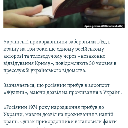
ВІДЕОУРОКИ «ELIFBE»
Русский
СВІДЧЕННЯ ОКУПАЦІЇ
Qırımtatar
УКРАЇНСЬКА ПРОБЛЕМА КРИМУ
ДОЛУЧАЙСЯ!
ІНФОГРАФІКА
Українські прикордонники заборонили в'їзд в
країну на три роки ще одному російському
акторові та телеведучому через «незаконне
Усі сайти RFE/RL
відвідування Криму», повідомляють 30 червня в
пресслужбі українського відомства.
Зазначається, що росіянин прибув в аеропорт
«Жуляни», маючи дозвіл на проживання в Україні.
«Росіянин 1974 року народження прибув до
України, маючи дозвіл на проживання в нашій
країні. Однак прикордонники встановили факти