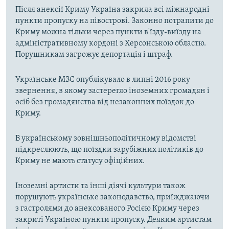
Після анексії Криму Україна закрила всі міжнародні
пункти пропуску на півострові. Законно потрапити до
Криму можна тільки через пункти в'їзду-виїзду на
адміністративному кордоні з Херсонською областю.
Порушникам загрожує депортація і штраф.
Українське МЗС опублікувало в липні 2016 року
звернення, в якому застерегло іноземних громадян і
осіб без громадянства від незаконних поїздок до
Криму.
В українському зовнішньополітичному відомстві
підкреслюють, що поїздки зарубіжних політиків до
Криму не мають статусу офіційних.
Іноземні артисти та інші діячі культури також
порушують українське законодавство, приїжджаючи
з гастролями до анексованого Росією Криму через
закриті Україною пункти пропуску. Деяким артистам