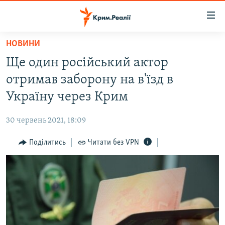
Доступність
посилання
Перейти
НОВИНИ
до
НОВИНИ
Ще один російський актор
основного
ВОДА.КРИМ
матеріалу
отримав заборону на в'їзд в
ВІДЕО ТА ФОТО
Перейти
Україну через Крим
до
ПОЛІТИКА
основної
30 червень 2021, 18:09
БЛОГИ
навігації
Перейти
Поділитись
Читати без VPN
ПОГЛЯД
до
ІНТЕРВ'Ю
пошуку
ВСЕ ЗА ДЕНЬ
СПЕЦПРОЕКТИ
ЯК ОБІЙТИ БЛОКУВАННЯ
ДЕПОРТАЦІЯ