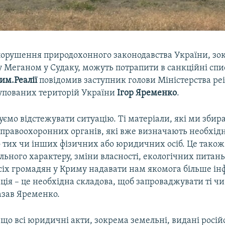
порушення природохонного законодавства України, зок
 Меганом у Судаку, можуть потрапити в санкційні спи
им.Реалії
повідомив заступник голови Міністерства реі
упованих територій України
Ігор Яременко
.
мо відстежувати ситуацію. Ті матеріали, які ми збир
 правоохоронних органів, які вже визначають необхідн
тих чи інших фізичних або юридичних осіб. Це також 
ьного характеру, зміни власності, екологічних питан
сіх громадян у Криму надавати нам якомога більше інф
ія – це необхідна складова, щоб запроваджувати ті чи
казав Яременко.
 що всі юридичні акти, зокрема земельні, видані росі