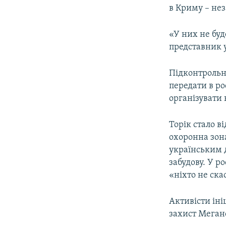
в Криму – нез
«У них не буд
представник у
Підконтрольна
передати в ро
організувати
Торік стало в
охоронна зона
українським д
забудову. У р
«ніхто не ска
Активісти ін
захист Меган