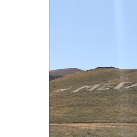
ВІДЕОУРОКИ «ELIFBE»
СВІДЧЕННЯ ОКУПАЦІЇ
УКРАЇНСЬКА ПРОБЛЕМА КРИМУ
ІНФОГРАФІКА