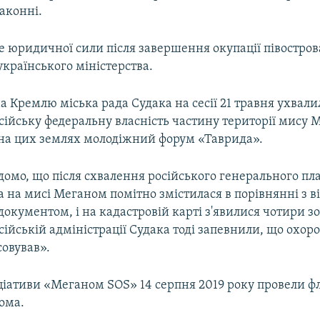
аконні.
е юридичної сили після завершення окупації півострова
країнського міністерства.
 Кремлю міська рада Судака на сесії 21 травня ухвал
сійську федеральну власність частину території мису
 на цих землях молодіжний форум «Таврида».
ідомо, що після схвалення російського генерального пл
 на мисі Меганом помітно змістилася в порівнянні з 
окументом, і на кадастровій карті з'явилися чотири з
осійській адміністрації Судака тоді запевнили, що охор
совував».
іціативи «Меганом SOS» 14 серпня 2019 року провели 
ома.