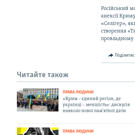
Російський мо
анексії Криму
«Селігер», як
створення «Т
провладному 
Поділитис
Читайте також
ПРАВА ЛЮДИНИ
«Крим – єдиний регіон, де
українці – меншість»: дискусія
навколо нової пам'ятної дати
ПРАВА ЛЮДИНИ