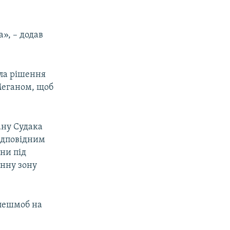
», – додав
ила рішення
 Меганом, щоб
ану Судака
відповідним
они під
онну зону
флешмоб на