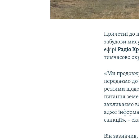
Причетні до 
забудови мису
ефірі
Радіо Кр
тимчасово ок
«Ми продовжує
передаємо до
режими щодо 
питання земел
закликаємо в
адже інформац
санкції», – с
Він зазначив,