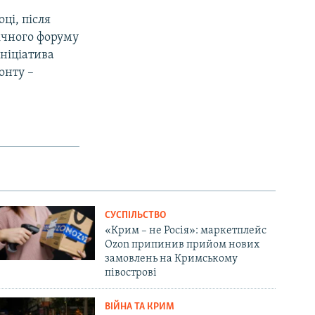
ці, після
гічного форуму
Ініціатива
онту –
СУСПІЛЬСТВО
«Крим – не Росія»: маркетплейс
Ozon припинив прийом нових
замовлень на Кримському
півострові
ВІЙНА ТА КРИМ