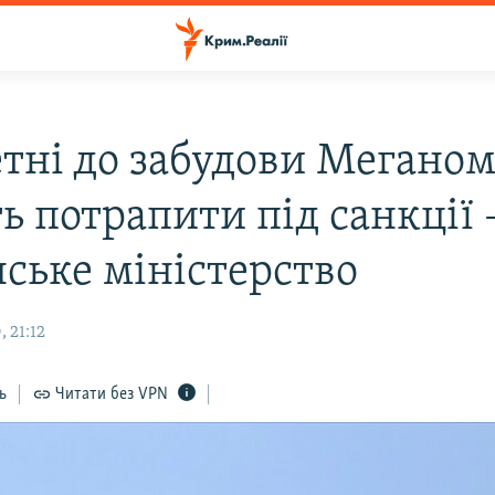
тні до забудови Мегано
ь потрапити під санкції 
нське міністерство
 21:12
ь
Читати без VPN