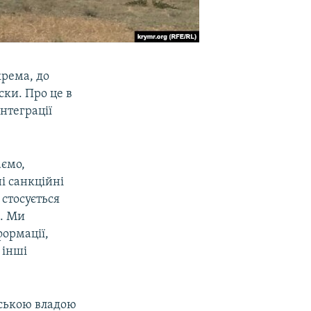
рема, до
ски. Про це в
нтеграції
аємо,
і санкційні
стосується
ь. Ми
ормації,
 інші
йською владою