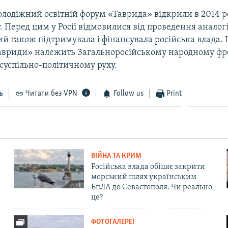
лодіжний освітній форум «Таврида» відкрили в 2014 ро
. Перед цим у Росії відмовилися від проведення анало
ий також підтримувала і фінансувала російська влада. 
авриди» належить Загальноросійському народному фр
суспільно-політичному руху.
ь
Читати без VPN
Follow us
Print
ВІЙНА ТА КРИМ
Російська влада обіцяє закрити
морський шлях українським
БпЛА до Севастополя. Чи реально
це?
ФОТОГАЛЕРЕЇ