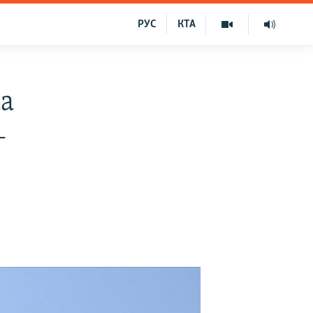
РУС
КТА
ма
–