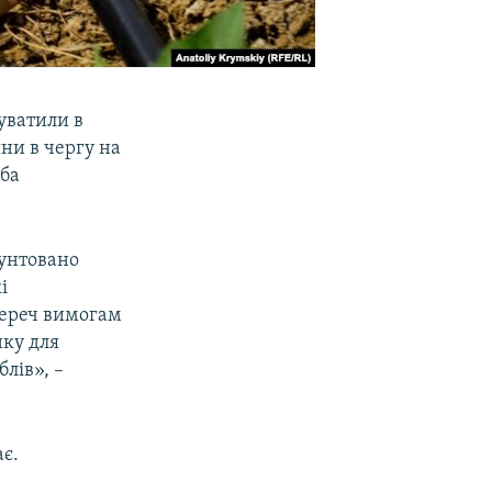
уватили в
ни в чергу на
жба
рунтовано
і
переч вимогам
нку для
лів», –
ає.