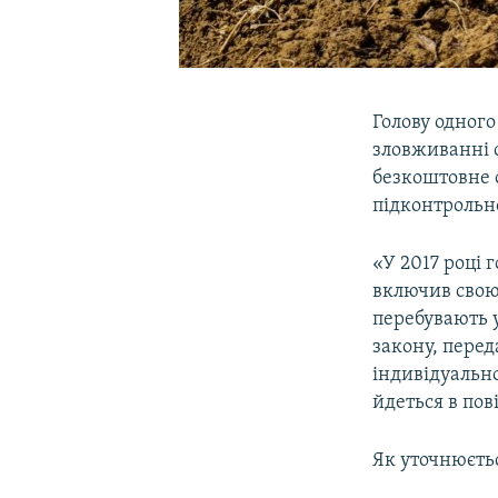
Голову одного
зловживанні 
безкоштовне 
підконтрольно
«У 2017 році 
включив свою
перебувають у
закону, перед
індивідуально
йдеться в пов
Як уточнюєтьс