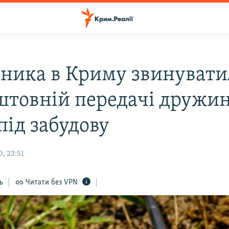
ника в Криму звинувати
штовній передачі дружин
під забудову
, 23:51
ь
Читати без VPN