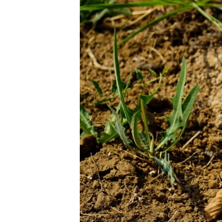
ВІДЕОУРОКИ «ELIFBE»
СВІДЧЕННЯ ОКУПАЦІЇ
УКРАЇНСЬКА ПРОБЛЕМА КРИМУ
ІНФОГРАФІКА