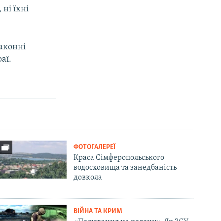
ні їхні
аконні
аї.
ФОТОГАЛЕРЕЇ
Краса Сімферопольського
водосховища та занедбаність
довкола
ВІЙНА ТА КРИМ