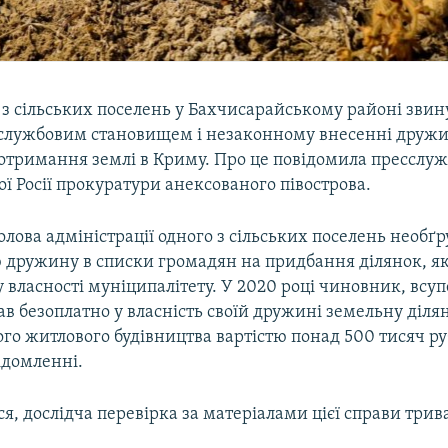
 з сільських поселень у Бахчисарайському районі звин
службовим становищем і незаконному внесенні дружи
отримання землі в Криму. Про це повідомила пресслу
ї Росії прокуратури анексованого півострова.
голова адміністрації одного з сільських поселень необґ
 дружину в списки громадян на придбання ділянок, як
 власності муніципалітету. У 2020 році чиновник, всу
ав безоплатно у власність своїй дружині земельну діля
го житлового будівництва вартістю понад 500 тисяч руб
ідомленні.
я, дослідча перевірка за матеріалами цієї справи трив