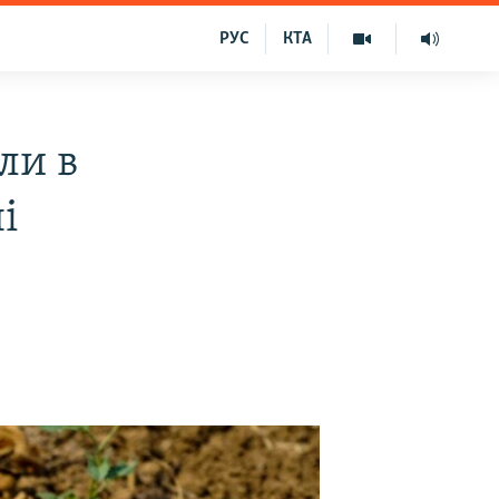
РУС
КТА
ли в
і