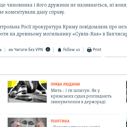
ище чиновника і його дружини не називаються, ні вони, 
не коментували дану справу.
нтрольна Росії прокуратура Криму повідомляла про нез
оботи на древньому могильнику «Сувла-Кая» в Бахчисар
ь
Читати без VPN
Follow us
Print
ПРАВА ЛЮДИНИ
Мить – і ти шпигун. Як у
кримських судах розглядають
звинувачення в держзраді
ПОЛІТИКА