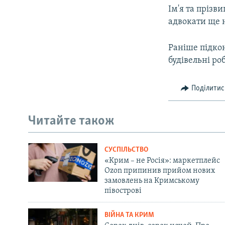
Ім'я та прізв
адвокати ще 
Раніше підко
будівельні р
Поділитис
Читайте також
СУСПІЛЬСТВО
«Крим – не Росія»: маркетплейс
Ozon припинив прийом нових
замовлень на Кримському
півострові
ВІЙНА ТА КРИМ