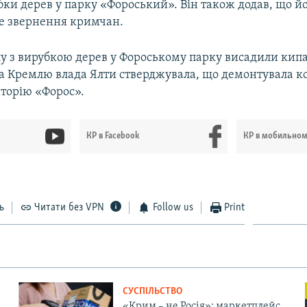
бки дерев у парку «Фороський». Він також додав, що й
не звернення кримчан.
лу з вирубкою дерев у Фороському парку висадили кип
а Кремлю влада Ялти стверджувала, що демонтувала ко
аторію «Форос».
КР в Facebook
КР в мобильно
ь
Читати без VPN
Follow us
Print
СУСПІЛЬСТВО
«Крим – не Росія»: маркетплейс