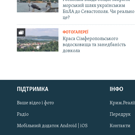
морський шлях українським
БпЛА до Севастополя. Чи реально
це?
ФОТОГАЛЕРЕЇ
Краса Сімферопольського
водосховища та занедбаність
довкола
Русский
ПІДТРИМКА
ІНФО
Qırımtatar
Ваше відео і фото
Крим.Реалії
ДОЛУЧАЙСЯ!
Радіо
Передрук
Мобільний додаток Android | iOS
Контакти