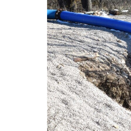
ВІДЕОУРОКИ «ELIFBE»
СВІДЧЕННЯ ОКУПАЦІЇ
УКРАЇНСЬКА ПРОБЛЕМА КРИМУ
ІНФОГРАФІКА