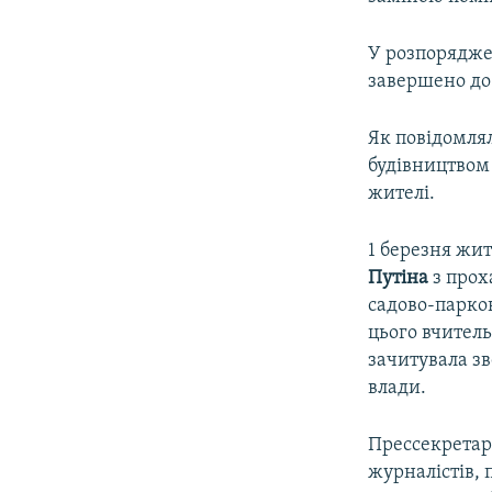
У розпорядже
завершено до 
Як повідомля
будівництвом 
жителі.
1 березня жит
Путіна
з прох
садово-парко
цього вчител
зачитувала зв
влади.
Прессекретар
журналістів, 