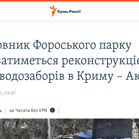
овник Фороського парку
ватиметься реконструкц
 водозаборів в Криму – А
1, 09:47
ь
Читати без VPN