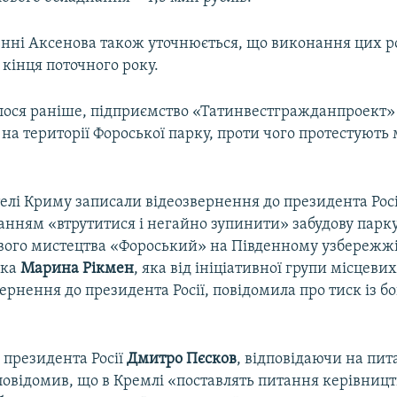
нні Аксенова також уточнюється, що виконання цих ро
кінця поточного року.
лося раніше, підприємство «Татинвестгражданпроект»
на території Фороської парку, проти чого протестують 
елі Криму записали відеозвернення до президента Рос
анням «втрутитися і негайно зупинити» забудову парк
вого мистецтва «Фороський» на Південному узбережжі
ька
Марина Рікмен
, яка від ініціативної групи місцеви
ернення до президента Росії, повідомила про тиск із бо
 президента Росії
Дмитро Пєсков
, відповідаючи на пи
повідомив, що в Кремлі «поставлять питання керівниц