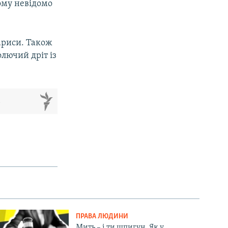
ому невідомо
ариси. Також
лючий дріт із
м
ПРАВА ЛЮДИНИ
Мить – і ти шпигун. Як у