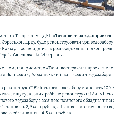
ство з Татарстану – ДУП
«Татинвестгражданпроект»
–
Фороської парку, буде реконструювати три водозабору
 Криму. Про це йдеться в розпорядження підконтрол
Сергія Аксенова
від 24 березня.
ументом, підприємство «Татинвестгражданпроект» має
ти Вілінський, Альмінський і Іванівський водозабори.
т з реконструкції Вілінського водозабору становить 10,7 
ектно-вишукувальних робіт по реконструкції Альмінськ
упового водозабору з заміною помпового обладнання з
і становить 3,9 млн рублів, а Іванівського групового во
вого обладнання – 4,5 млн рублів.