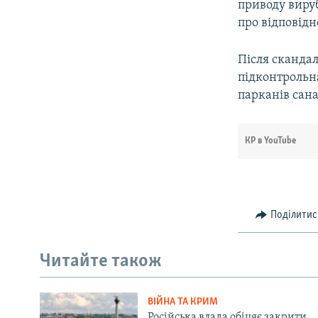
приводу виру
про відповід
Після сканда
підконтрольн
парканів сан
КР в YouTube
Поділитис
Читайте також
ВІЙНА ТА КРИМ
Російська влада обіцяє закрити