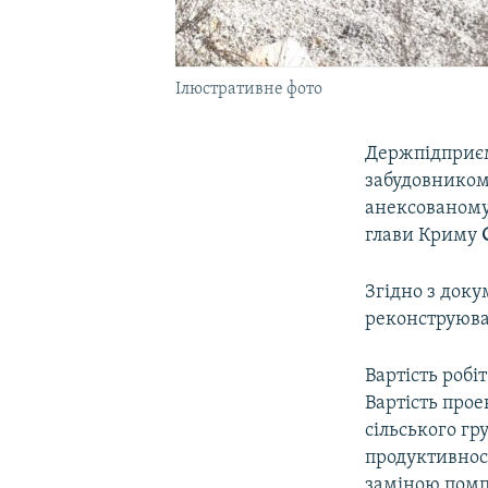
Ілюстративне фото
Держпідприєм
забудовником 
анексованому
глави Криму
Згідно з док
реконструюва
Вартість робі
Вартість про
сільського гр
продуктивност
заміною помпо