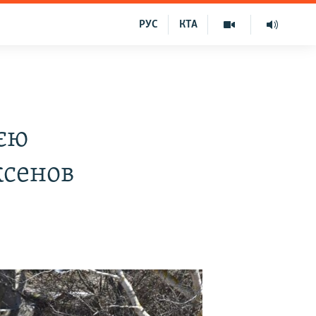
РУС
КТА
ією
ксенов