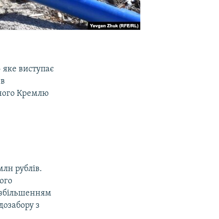
 яке виступає
 в
ьного Кремлю
млн рублів.
ого
і збільшенням
дозабору з