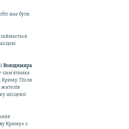
біт має бути
 займається
місцеві
ії
Володимира
у-пам'ятника
 Криму. Після
х жителів
ку місцевої
тання
тву Криму» з