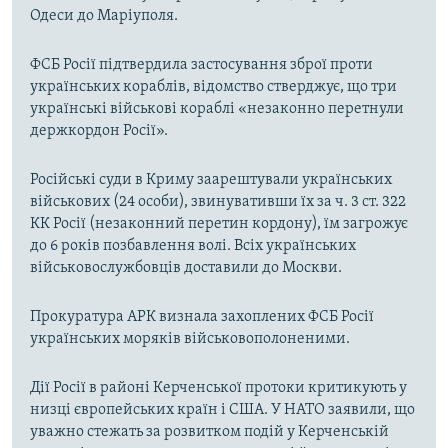
Одеси до Маріуполя.
ФСБ Росії підтвердила застосування зброї проти
українських кораблів, відомство стверджує, що три
українські військові кораблі «незаконно перетнули
держкордон Росії».
Російські суди в Криму заарештували українських
військових (24 особи), звинувативши їх за ч. 3 ст. 322
КК Росії (незаконний перетин кордону), їм загрожує
до 6 років позбавлення волі. Всіх українських
військовослужбовців доставили до Москви.
Прокуратура АРК визнала захоплених ФСБ Росії
українських моряків військовополоненими.
Дії Росії в районі Керченської протоки критикують у
низці європейських країн і США. У НАТО заявили, що
уважно стежать за розвитком подій у Керченській