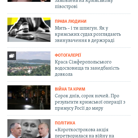
замовлень на Кримському
півострові
ПРАВА ЛЮДИНИ
Мить – і ти шпигун. Як у
кримських судах розглядають
звинувачення в держзраді
ФОТОГАЛЕРЕЇ
Краса Сімферопольського
водосховища та занедбаність
довкола
ВІЙНА ТА КРИМ
Сорок днів, сорок ночей. Про
результати кримської операції з
примусу Росії до миру
ПОЛІТИКА
«Короткострокова акція
перетворилася на війну на