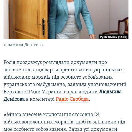
ВІДЕОУРОКИ «ELIFBE»
Русский
СВІДЧЕННЯ ОКУПАЦІЇ
Qırımtatar
УКРАЇНСЬКА ПРОБЛЕМА КРИМУ
ДОЛУЧАЙСЯ!
ІНФОГРАФІКА
Людмила Денісова
Росія продовжує розглядати документи про
Усі сайти RFE/RL
звільнення з-під варти арештованих українських
військових моряків під особисте зобов’язання
українського омбудсмена, заявила уповноважений
Верховної Ради України з прав людини
Людмила
Денісова
в коментарі
Радіо Свобода
.
«Мною внесене клопотання стосовно 24
військовополонених моряків, щоб їх звільнили під
моє особисте зобов’язання. Зараз усі документи