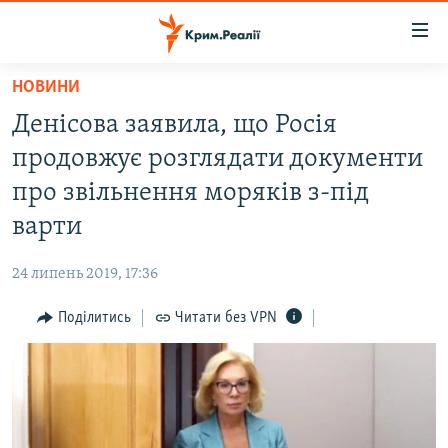
Доступність
посилання
Перейти
НОВИНИ
до
НОВИНИ
Денісова заявила, що Росія
основного
ВОДА.КРИМ
матеріалу
продовжує розглядати документи
ВІДЕО ТА ФОТО
Перейти
про звільнення моряків з-під
до
ПОЛІТИКА
варти
основної
БЛОГИ
навігації
24 липень 2019, 17:36
Перейти
ПОГЛЯД
до
Поділитись
Читати без VPN
ІНТЕРВ'Ю
пошуку
ВСЕ ЗА ДЕНЬ
СПЕЦПРОЕКТИ
ЯК ОБІЙТИ БЛОКУВАННЯ
ДЕПОРТАЦІЯ