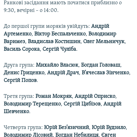
Ранкові засідання мають початися приблизно о
9:30, вечірні – о 14:00.
До першої групи моряків увійдуть:
Андрій
Артеменко
,
Віктор
Беспальченко
,
Володимир
Варимез
,
Владислав
Костишин
,
Олег
Мельничук
,
Василь
Сорока
,
Сергій
Чуліба
.
Друга група:
Михайло
Власюк
,
Богдан
Головаш
,
Денис
Гриценко
,
Андрій
Драч
,
В’ячеслав
Зінченко
,
Сергій
Попов
.
Третя група:
Роман
Мокряк
,
Андрій
Оприско
,
Володимир
Терещенко
,
Сергій
Цибізов
,
Андрій
Шевченко
.
Четверта група:
Юрій
Без’язичний
,
Юрій
Будзило
,
Володимир
Лісовий
,
Богдан
Небилиця
,
Євген