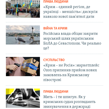
ПРАВА ЛЮДИНИ
«Крим – єдиний регіон, де
українці – меншість»: дискусія
навколо нової пам'ятної дати
ВІЙНА ТА КРИМ
Російська влада обіцяє закрити
морський шлях українським
БпЛА до Севастополя. Чи реально
це?
СУСПІЛЬСТВО
«Крим – не Росія»: маркетплейс
Ozon припинив прийом нових
замовлень на Кримському
півострові
ПРАВА ЛЮДИНИ
Мить – і ти шпигун. Як у
кримських судах розглядають
звинувачення в держзраді