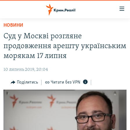
Доступність
посилання
Перейти
НОВИНИ
до
НОВИНИ
Суд у Москві розгляне
основного
ВОДА.КРИМ
матеріалу
продовження арешту українським
ВІДЕО ТА ФОТО
Перейти
морякам 17 липня
до
ПОЛІТИКА
основної
10 липень 2019, 20:04
БЛОГИ
навігації
Перейти
Поділитись
Читати без VPN
ПОГЛЯД
до
ІНТЕРВ'Ю
пошуку
ВСЕ ЗА ДЕНЬ
СПЕЦПРОЕКТИ
ЯК ОБІЙТИ БЛОКУВАННЯ
ДЕПОРТАЦІЯ