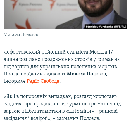
ВІДЕОУРОКИ «ELIFBE»
Русский
СВІДЧЕННЯ ОКУПАЦІЇ
Qırımtatar
УКРАЇНСЬКА ПРОБЛЕМА КРИМУ
Микола Полозов
ДОЛУЧАЙСЯ!
ІНФОГРАФІКА
Лефортовський районний суд міста Москва 17
липня розгляне продовження строків утримання
Усі сайти RFE/RL
під вартою для українських полонених моряків.
Про це повідомив адвокат
Микола
Полозов
,
інформує
Радіо Свобода
.​
«Як і в попередніх випадках, розгляд клопотань
слідства про продовження турмінів тримання під
вартою відбуватиметься в «дві зміни» – ранкові
засідання і вечірні», – зазначив Полозов.