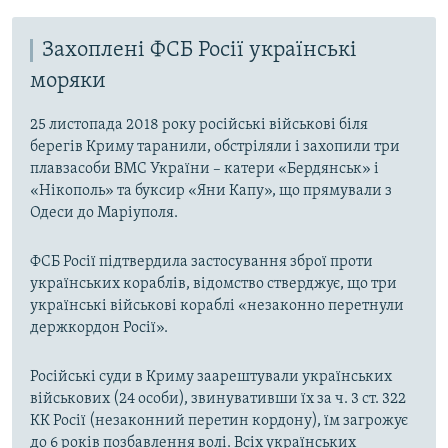
Захоплені ФСБ Росії українські
моряки
25 листопада 2018 року російські військові біля
берегів Криму таранили, обстріляли і захопили три
плавзасоби ВМС України – катери «Бердянськ» і
«Нікополь» та буксир «Яни Капу», що прямували з
Одеси до Маріуполя.
ФСБ Росії підтвердила застосування зброї проти
українських кораблів, відомство стверджує, що три
українські військові кораблі «незаконно перетнули
держкордон Росії».
Російські суди в Криму заарештували українських
військових (24 особи), звинувативши їх за ч. 3 ст. 322
КК Росії (незаконний перетин кордону), їм загрожує
до 6 років позбавлення волі. Всіх українських