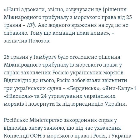
«Наші адвокати, звісно, озвучували це (рішення
Міжнародного трибуналу з морського права від 25
травня –
КР
). Але жодного враження на суд це не
справило. Тому що команди поки немає», –
зазначив Полозов.
25 травня у Гамбургу було оголошене рішення
Міжнародного трибуналу із морського права у
справі захоплених Росією українських моряків.
Відповідно до нього, Росію зобов’язали звільнити
три українських судна – «Бердянськ», «Яни-Капу» і
«Нікополь» та 24 утримуваних українських
моряків і повернути їх під юрисдикцію України.​
Російське Міністерство закордонних справ у
відповідь знову заявило, що під час ухвалення
Конвенції ООН з морського права і Росія, і Україна