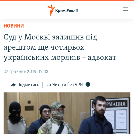
Доступність
посилання
Перейти
НОВИНИ
до
НОВИНИ
Суд у Москві залишив під
основного
ВОДА.КРИМ
матеріалу
арештом ще чотирьох
ВІДЕО ТА ФОТО
Перейти
українських моряків – адвокат
до
ПОЛІТИКА
основної
27 травень 2019, 17:33
БЛОГИ
навігації
Перейти
Поділитись
Читати без VPN
ПОГЛЯД
до
ІНТЕРВ'Ю
пошуку
ВСЕ ЗА ДЕНЬ
СПЕЦПРОЕКТИ
ЯК ОБІЙТИ БЛОКУВАННЯ
ДЕПОРТАЦІЯ