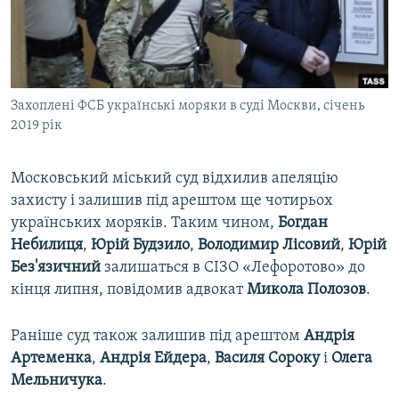
ВІДЕОУРОКИ «ELIFBE»
Русский
СВІДЧЕННЯ ОКУПАЦІЇ
Qırımtatar
УКРАЇНСЬКА ПРОБЛЕМА КРИМУ
Захоплені ФСБ українські моряки в суді Москви, січень
ДОЛУЧАЙСЯ!
ІНФОГРАФІКА
2019 рік
Московський міський суд відхилив апеляцію
Усі сайти RFE/RL
захисту і залишив під арештом ще чотирьох
українських моряків. Таким чином,
Богдан
Небилиця
,
Юрій
Будзило
,
Володимир
Лісовий
,
Юрій
Без'язичний
залишаться в СІЗО «Лефоротово» до
кінця липня, повідомив адвокат
Микола
Полозов
.
Раніше суд також залишив під арештом
Андрія
Артеменка
,
Андрія
Ейдера
,
Василя
Сороку
і
Олега
Мельничука
.