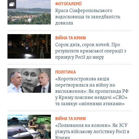
ФОТОГАЛЕРЕЇ
Краса Сімферопольського
водосховища та занедбаність
довкола
ВІЙНА ТА КРИМ
Сорок днів, сорок ночей. Про
результати кримської операції з
примусу Росії до миру
ПОЛІТИКА
«Короткострокова акція
перетворилася на війну на
виснаження»: Як пропаганда РФ
у Криму пояснює невдачі «СВО»
та залякує «мінними атаками»
ВІЙНА ТА КРИМ
«Полювання на колони». Як ЗСУ
ріжуть військову логістику Росії в
Криму