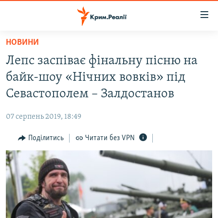
Доступність
посилання
Перейти
НОВИНИ
до
НОВИНИ
Лепс заспіває фінальну пісню на
основного
ВОДА.КРИМ
матеріалу
байк-шоу «Нічних вовків» під
ВІДЕО ТА ФОТО
Перейти
Севастополем – Залдостанов
до
ПОЛІТИКА
основної
07 серпень 2019, 18:49
БЛОГИ
навігації
Перейти
Поділитись
Читати без VPN
ПОГЛЯД
до
ІНТЕРВ'Ю
пошуку
ВСЕ ЗА ДЕНЬ
СПЕЦПРОЕКТИ
ЯК ОБІЙТИ БЛОКУВАННЯ
ДЕПОРТАЦІЯ