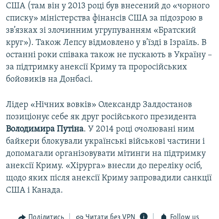
США (там він у 2013 році був внесений до «чорного
списку» міністерства фінансів США за підозрою в
зв’язках зі злочинним угрупуванням «Братский
круг»). Також Лепсу відмовлено у в’їзді в Ізраїль. В
останні роки співака також не пускають в Україну –
за підтримку анексії Криму та проросійських
бойовиків на Донбасі.
Лідер «Нічних вовків» Олександр Залдостанов
позиціонує себе як друг російського президента
Володимира
Путіна
. У 2014 році очолювані ним
байкери блокували українські військові частини і
допомагали організовувати мітинги на підтримку
анексії Криму. «Хірурга» внесли до переліку осіб,
щодо яких після анексії Криму запровадили санкції
США і Канада.
Поділитись
Читати без VPN
Follow us