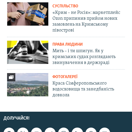
СУСПІЛЬСТВО
«Крим – не Росія»: маркетплейс
Ozon припинив прийом нових
замовлень на Кримському
півострові
ПРАВА ЛЮДИНИ
Мить – і ти шпигун. Як у
кримських судах розглядають
звинувачення в держзраді
ФОТОГАЛЕРЕЇ
Краса Сімферопольського
водосховища та занедбаність
довкола
ДОЛУЧАЙСЯ!