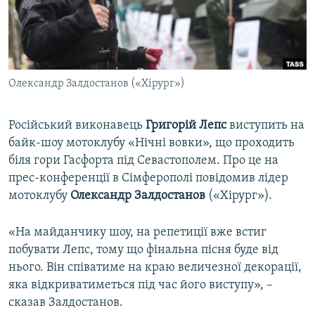
ВІДЕОУРОКИ «ELIFBE»
Русский
СВІДЧЕННЯ ОКУПАЦІЇ
Qırımtatar
УКРАЇНСЬКА ПРОБЛЕМА КРИМУ
Олександр Залдостанов («Хірург»)
ДОЛУЧАЙСЯ!
ІНФОГРАФІКА
Російський виконавець
Григорій
Лепс
виступить на
байк-шоу мотоклубу «Нічні вовки», що проходить
Усі сайти RFE/RL
біля гори Гасфорта під Севастополем. Про це на
прес-конференції в Сімферополі повідомив лідер
мотоклубу
Олександр Залдостанов
(«Хірург»).
«На майданчику шоу, на репетиції вже встиг
побувати Лепс, тому що фінальна пісня буде від
нього. Він співатиме на краю величезної декорації,
яка відкриватиметься під час його виступу», –
сказав Залдостанов.