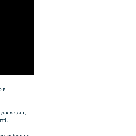
о в
водосховищ
тні.