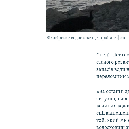
Білогірське водосховище, архівне фото
Спеціаліст ге
сталого розв
запасів води 
переломний мо
«За останні д
ситуації, пло
великих водо
співвідношенн
той, який ми 
водосховищ зі