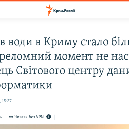
в води в Криму стало біл
ереломний момент не нас
ець Світового центру дан
форматики
 15:37
ь
Читати без VPN