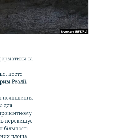
нформатики та
ше, проте
рим.Реалії.
ся поліпшення
о для
 процентному
іть перевищує
н більшості
з них площа