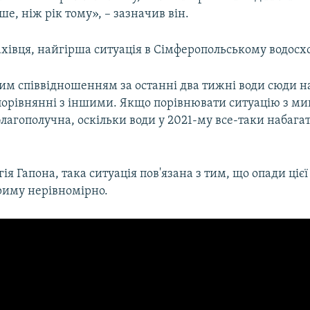
е, ніж рік тому», – зазначив він.
ахівця, найгірша ситуація в Сімферопольському водосх
им співвідношенням за останні два тижні води сюди н
орівнянні з іншими. Якщо порівнювати ситуацію з м
лагополучна, оскільки води у 2021-му все-таки набага
ія Гапона, така ситуація пов'язана з тим, що опади цієї
риму нерівномірно.