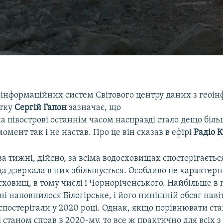
оінформаційних систем Світового центру даних з геоі
итку
Сергій Гапон
зазначає, що
на півострові останнім часом насправді стало дещо біль
мент так і не настав. Про це він сказав в ефірі
Радіо К
ва тижні, дійсно, за всіма водосховищах спостерігаєть
ща дзеркала в них збільшується. Особливо це характерн
сховищ, в тому числі і Чорноріченського. Найбільше в
і наповнилося Білогірське, і його нинішній обсяг нав
спостерігали у 2020 році. Однак, якщо порівнювати ста
 станом справ в 2020-му, то все ж практично для всіх 