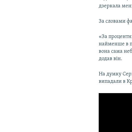
дзеркала менш
За словами ф
«За процентн
найменше в п
вона сама неб
додав він.
На думку Серг
випадали в К