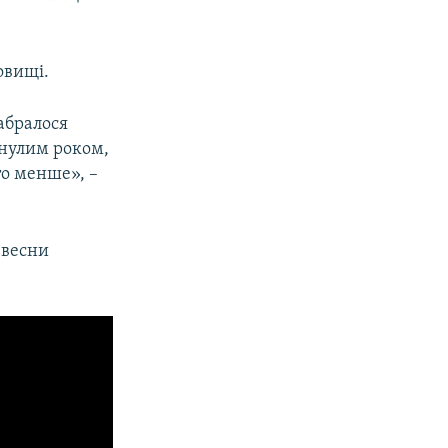
овищі.
абралося
инулим роком,
то менше», –
 весни