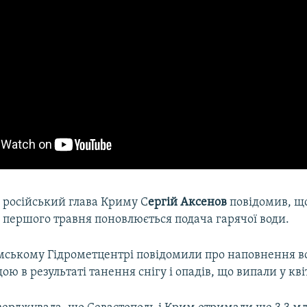
я російський глава Криму С
ергій Аксенов
повідомив, щ
 першого травня поновлюється подача гарячої води.
мському Гідрометцентрі повідомили про наповнення 
ою в результаті танення снігу і опадів, що випали у кві