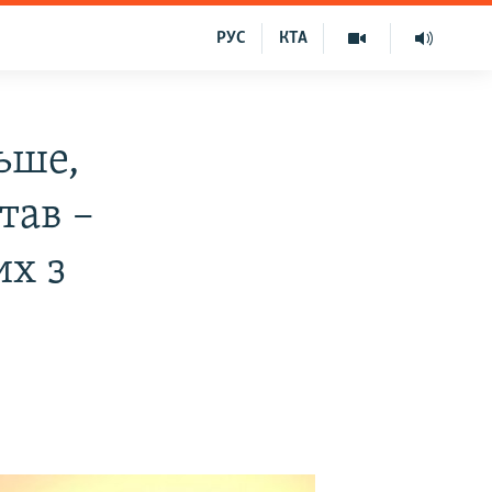
РУС
КТА
ьше,
тав –
их з