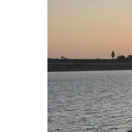
ВІДЕОУРОКИ «ELIFBE»
СВІДЧЕННЯ ОКУПАЦІЇ
УКРАЇНСЬКА ПРОБЛЕМА КРИМУ
ІНФОГРАФІКА