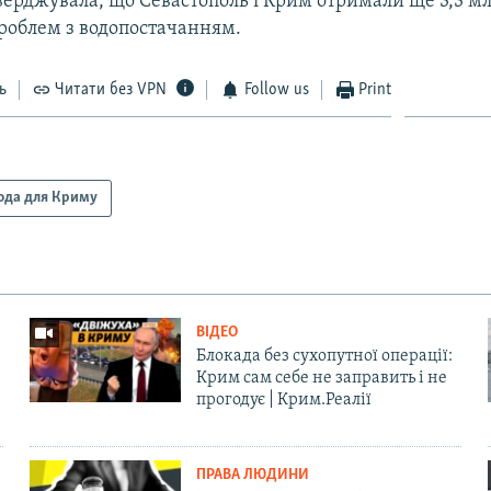
тверджувала, що Севастополь і Крим отримали ще 3,3 мл
проблем з водопостачанням.
ь
Читати без VPN
Follow us
Print
ода для Криму
ВІДЕО
Блокада без сухопутної операції:
Крим сам себе не заправить і не
прогодує | Крим.Реалії
ПРАВА ЛЮДИНИ