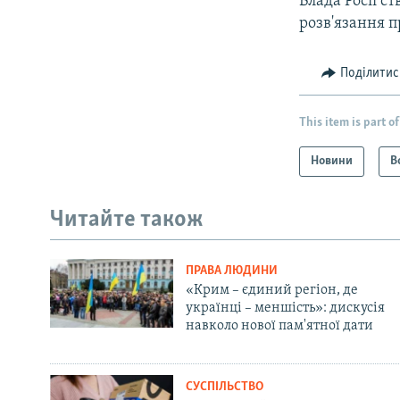
Влада Росії с
розв'язання 
Поділитис
This item is part of
Новини
В
Читайте також
ПРАВА ЛЮДИНИ
«Крим – єдиний регіон, де
українці – меншість»: дискусія
навколо нової пам'ятної дати
СУСПІЛЬСТВО