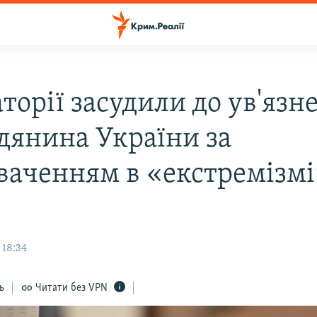
торії засудили до ув'язн
дянина України за
ваченням в «екстремізмі
 18:34
ь
Читати без VPN