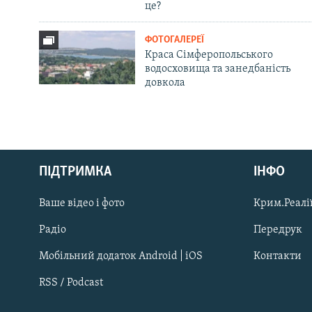
це?
ФОТОГАЛЕРЕЇ
Краса Сімферопольського
водосховища та занедбаність
довкола
Русский
ПІДТРИМКА
ІНФО
Qırımtatar
Ваше відео і фото
Крим.Реалії
ДОЛУЧАЙСЯ!
Радіо
Передрук
Мобільний додаток Android | iOS
Контакти
RSS / Podcast
Усі сайти RFE/RL