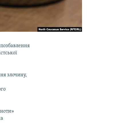
у позбавлення
стської
ня злочину,
ого
льноти»
на