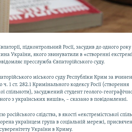
впаторії, підконтрольний Росії, засудив до одного рок
ина України, якого звинуватили в «створенні екстремі
овідомляє пресслужба Євпаторійського суду.
аторійського міського суду Республіки Крим за вчинен
 ч. 1 ст. 282.1 Кримінального кодексу Росії (створення
ої спільноти), засуджений студент геолого-географічн
ного з українських вишів», – сказано в повідомленні.
ією російського слідства, в якості «екстремістської спі
орена українцем група в соціальній мережі, присвяче
суверенітету України в Криму.