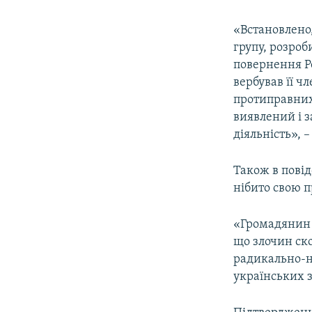
«Встановлено,
групу, розроб
повернення Р
вербував її ч
протиправних 
виявлений і 
діяльність», –
Також в пові
нібито свою п
«Громадянин Д
що злочин ско
радикально-н
українських з