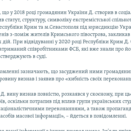
 що у 2018 році громадянин України Д. створив в соці
ив статут, структуру, символіку екстремістської спільн
еспубліки Крим та м.Севастополя під юрисдикцію Укра
ленів з-поміж жителів Кримського півострова, заклика
дій. При відвідуванні у 2020 році Республіки Крим Д. 
затриманий співробітниками ФСБ, які вже знали про й
 стверджують в суді.
домленні зазначають, що засуджений ними громадяни
ровину визнав і заявив про «хибність своїх переконань
. вину визнав повністю, розкаявся у скоєному, при ц
їв, оскільки потрапив під вплив групи українських сту
аціоналістичними переконаннями, а також пропаган
асобів масової інформації», – йдеться в повідомленні.