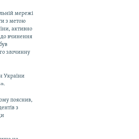
альній мережі
оти з метою
їни, активно
в до вчинення
був
ого злочинну
н України
».
ьому пояснив,
дентів з
ди