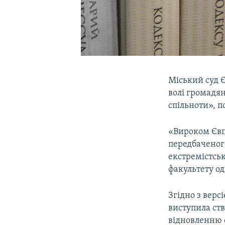
Міський суд Є
волі громадян
спільноти», п
«Вироком Євп
передбаченого
екстремістськ
факультету од
Згідно з верс
виступила ств
відновленню 