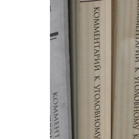
ВІДЕОУРОКИ «ELIFBE»
СВІДЧЕННЯ ОКУПАЦІЇ
УКРАЇНСЬКА ПРОБЛЕМА КРИМУ
ІНФОГРАФІКА