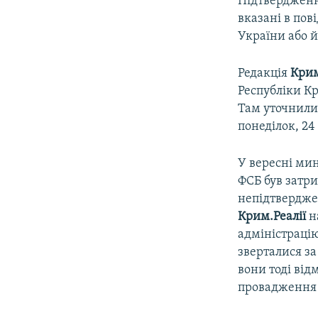
Підтвердження
вказані в по
України або й
Редакція
Крим
Республіки К
Там уточнили,
понеділок, 24
У вересні ми
ФСБ був затр
непідтвердж
Крим.Реалії
н
адміністрацію
зверталися з
вони тоді від
провадження 