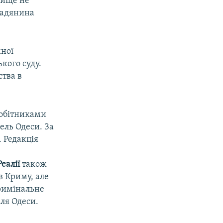
вище не
мадянина
мної
кого суду.
ства в
робітниками
ель Одеси. За
. Редакція
еалії
також
в Криму, але
кримінальне
ля Одеси.