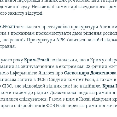
 даної інформації з інших джерел немає. Ім'я та пріз
відомленні суду. Незалежні коментарі засудженого гро
ого захисту відсутні.
.Реалії
зв'язалася з пресслужбою прокуратури Автоно
рим з проханням прокоментувати дане рішення російсь
 що реакція Прокуратури АРК з'явиться на сайті відом
 травня.
нулого року
Крим.Реалії
повідомляли, що в Криму спів
иманий за звинуваченням в екстремізмі 22-річний жит
еною інформацією йшлося про
Олександра Долженкова
аписала запити в ФСБ і Слідчий комітет Росії, а також в
 СІЗО, але відповідей від них так і не надійшло.
Крим.Р
а коментарем до рідних Долженкова щодо затримання 
мовилися спілкуватися. Разом з цим в Києві відкрили 
проти співробітників ФСБ Росії через затримання жите