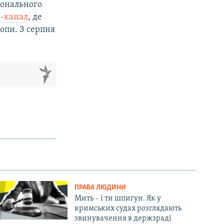
іонального
-канал
, де
опи. З серпня
м
ПРАВА ЛЮДИНИ
Мить – і ти шпигун. Як у
кримських судах розглядають
звинувачення в держзраді