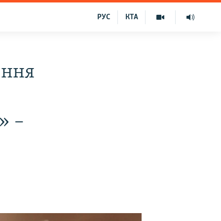
РУС
КТА
ення
» –