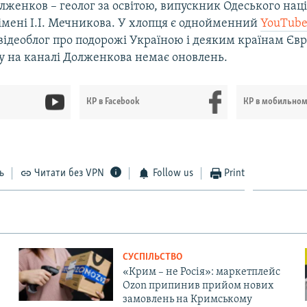
лженков – геолог за освітою, випускник Одеського нац
імені І.І. Мечникова. У хлопця є однойменний
YouTube
відеоблог про подорожі Україною і деяким країнам Євр
у на каналі Долженкова немає оновлень.
КР в Facebook
КР в мобильно
ь
Читати без VPN
Follow us
Print
СУСПІЛЬСТВО
«Крим – не Росія»: маркетплейс
Ozon припинив прийом нових
замовлень на Кримському