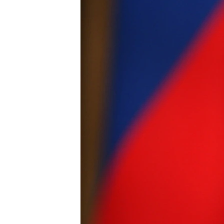
ВІДЕОУРОКИ «ELIFBE»
СВІДЧЕННЯ ОКУПАЦІЇ
УКРАЇНСЬКА ПРОБЛЕМА КРИМУ
ІНФОГРАФІКА