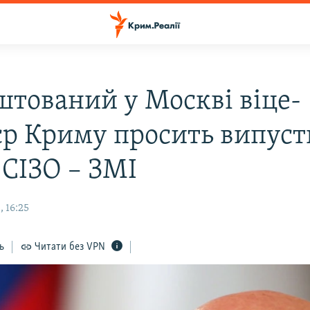
штований у Москві віце-
єр Криму просить випус
 СІЗО – ЗМІ
 16:25
ь
Читати без VPN