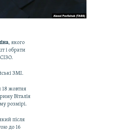
піна
, якого
т і обрати
СІЗО.
йські ЗМІ.
и 18 жовтня
Криму Віталія
му розмірі.
який після
тою до 16