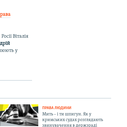
права
осії Віталія
дрій
чнюють у
ПРАВА ЛЮДИНИ
Мить – і ти шпигун. Як у
кримських судах розглядають
звинувачення в держзраді