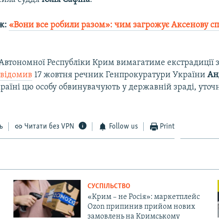
ж:
«Вони все робили разом»: чим загрожує Аксенову с
втономної Республіки Крим вимагатиме екстрадиції з Р
відомив
17 жовтня речник Генпрокуратури України
Ан
країні цю особу обвинувачують у державній зраді, уто
ь
Читати без VPN
Follow us
Print
СУСПІЛЬСТВО
«Крим – не Росія»: маркетплейс
Ozon припинив прийом нових
замовлень на Кримському