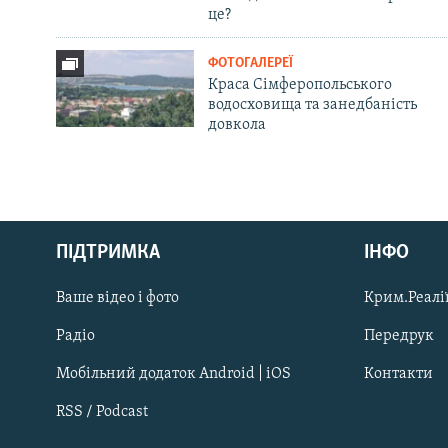
це?
ФОТОГАЛЕРЕЇ
Краса Сімферопольського
водосховища та занедбаність
довкола
Русский
ПІДТРИМКА
ІНФО
Qırımtatar
Ваше відео і фото
Крим.Реалії
ДОЛУЧАЙСЯ!
Радіо
Передрук
Мобільний додаток Android | iOS
Контакти
RSS / Podcast
Усі сайти RFE/RL