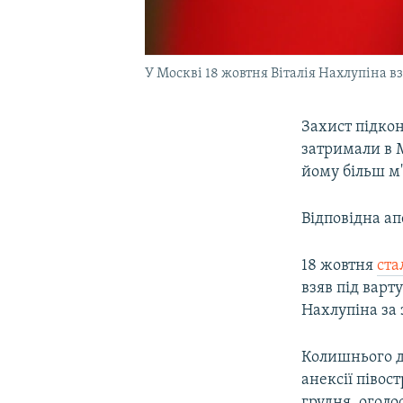
У Москві 18 жовтня Віталія Нахлупіна вз
Захист підко
затримали в М
йому більш м'
Відповідна ап
18 жовтня
ста
взяв під варт
Нахлупіна за 
Колишнього д
анексії півос
грудня, оголо