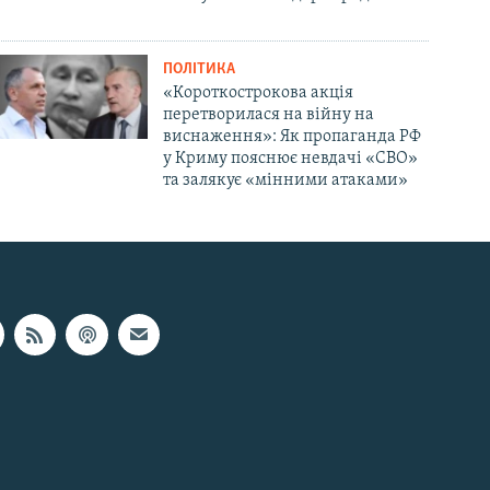
ПОЛІТИКА
«Короткострокова акція
перетворилася на війну на
виснаження»: Як пропаганда РФ
у Криму пояснює невдачі «СВО»
та залякує «мінними атаками»