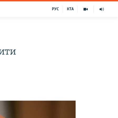
РУС
КТА
тити