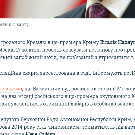
яли під варту
нтрольного Кремлю віце-прем'єра Криму
Віталія Нахлу
оскві 17 жовтня, просить скасувати постанову про ареш
який запобіжний захід, не пов'язаний з утриманням в 
еляційна скарга зареєстрована в суді, інформують росі
ло відомо
, що Басманний суд російської столиці Москв
у на два місяці російського віце-прем’єра окупованого 
звинуваченням в отриманні хабарів в особливо велико
епутата Верховної Ради Автономної Республіки Крим, 
трова 2014 року став чиновником, триматимуть під вар
сила суддя
Юлія Сафіна
.