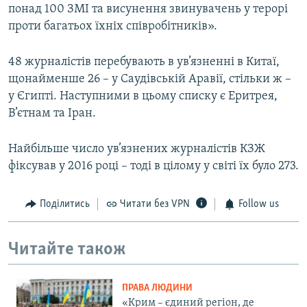
понад 100 ЗМІ та висунення звинувачень у терорі
проти багатьох їхніх співробітників».
48 журналістів перебувають в ув’язненні в Китаї,
щонайменше 26 – у Саудівській Аравії, стільки ж –
у Єгипті. Наступними в цьому списку є Еритрея,
В’єтнам та Іран.
Найбільше число ув’язнених журналістів КЗЖ
фіксував у 2016 році – тоді в цілому у світі їх було 273.
Поділитись
Читати без VPN
Follow us
Читайте також
ПРАВА ЛЮДИНИ
«Крим – єдиний регіон, де