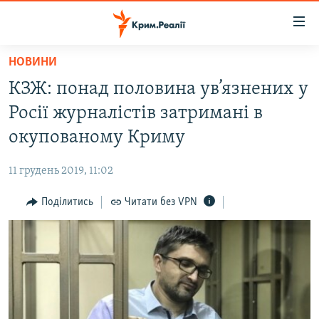
Доступність
посилання
Перейти
НОВИНИ
до
НОВИНИ
КЗЖ: понад половина ув’язнених у
основного
ВОДА.КРИМ
матеріалу
Росії журналістів затримані в
ВІДЕО ТА ФОТО
Перейти
окупованому Криму
до
ПОЛІТИКА
основної
11 грудень 2019, 11:02
БЛОГИ
навігації
Перейти
Поділитись
Читати без VPN
ПОГЛЯД
до
ІНТЕРВ'Ю
пошуку
ВСЕ ЗА ДЕНЬ
СПЕЦПРОЕКТИ
ЯК ОБІЙТИ БЛОКУВАННЯ
ДЕПОРТАЦІЯ