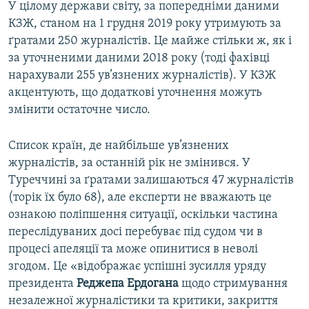
У цілому держави світу, за попередніми даними
КЗЖ, станом на 1 грудня 2019 року утримують за
ґратами 250 журналістів. Це майже стільки ж, як і
за уточненими даними 2018 року (тоді фахівці
нарахували 255 ув’язнених журналістів). У КЗЖ
акцентують, що додаткові уточнення можуть
змінити остаточне число.
Список країн, де найбільше ув’язнених
журналістів, за останній рік не змінився. У
Туреччині за ґратами залишаються 47 журналістів
(торік їх було 68), але експерти не вважають це
ознакою поліпшення ситуації, оскільки частина
переслідуваних досі перебуває під судом чи в
процесі апеляції та може опинитися в неволі
згодом. Це «відображає успішні зусилля уряду
президента
Реджепа Ердогана
щодо стримування
незалежної журналістики та критики, закриття