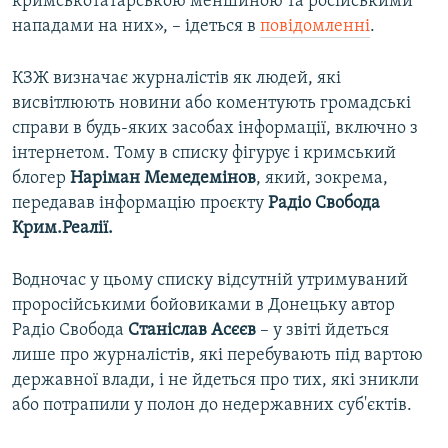
кримськотатарською меншиною та російськими
нападами на них», – ідеться в
повідомленні
.
КЗЖ визначає журналістів як людей, які
висвітлюють новини або коментують громадські
справи в будь-яких засобах інформації, включно з
інтернетом. Тому в списку фігурує і кримський
блогер
Наріман Мемедемінов
, який, зокрема,
передавав інформацію проєкту
Радіо Свобода
Крим.Реалії.
Водночас у цьому списку відсутній утримуваний
проросійськими бойовиками в Донецьку автор
Радіо Свобода
Станіслав Асєєв
– у звіті йдеться
лише про журналістів, які перебувають під вартою
державної влади, і не йдеться про тих, які зникли
або потрапили у полон до недержавних суб'єктів.