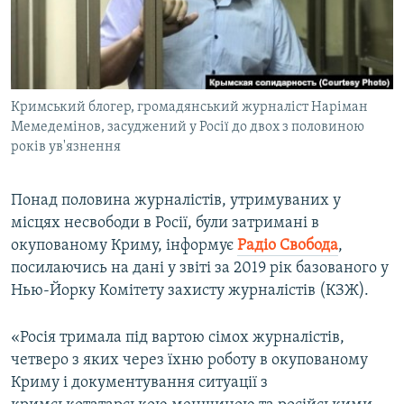
ВІДЕОУРОКИ «ELIFBE»
Русский
СВІДЧЕННЯ ОКУПАЦІЇ
Qırımtatar
УКРАЇНСЬКА ПРОБЛЕМА КРИМУ
Кримський блогер, громадянський журналіст Наріман
ДОЛУЧАЙСЯ!
ІНФОГРАФІКА
Мемедемінов, засуджений у Росії до двох з половиною
років ув'язнення
Усі сайти RFE/RL
Понад половина журналістів, утримуваних у
місцях несвободи в Росії, були затримані в
окупованому Криму, інформує
Радіо Свобода
,
посилаючись на дані у звіті за 2019 рік базованого у
Нью-Йорку Комітету захисту журналістів (КЗЖ).
«Росія тримала під вартою сімох журналістів,
четверо з яких через їхню роботу в окупованому
Криму і документування ситуації з