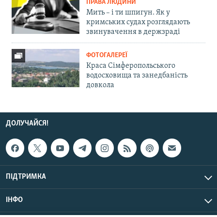
ПРАВА ЛЮДИНИ
Мить – і ти шпигун. Як у
кримських судах розглядають
звинувачення в держзраді
ФОТОГАЛЕРЕЇ
Краса Сімферопольського
водосховища та занедбаність
довкола
ДОЛУЧАЙСЯ!
ПІДТРИМКА
ІНФО