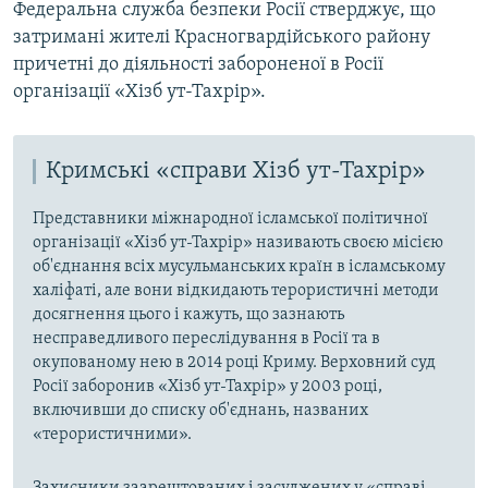
Федеральна служба безпеки Росії стверджує, що
затримані жителі Красногвардійського району
причетні до діяльності забороненої в Росії
організації «Хізб ут-Тахрір».
Кримські «справи Хізб ут-Тахрір»
Представники міжнародної ісламської політичної
організації «Хізб ут-Тахрір» називають своєю місією
об'єднання всіх мусульманських країн в ісламському
халіфаті, але вони відкидають терористичні методи
досягнення цього і кажуть, що зазнають
несправедливого переслідування в Росії та в
окупованому нею в 2014 році Криму. Верховний суд
Росії заборонив «Хізб ут-Тахрір» у 2003 році,
включивши до списку об'єднань, названих
«терористичними».