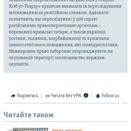
Захисники заарештованих і засуджених у «справі
Хізб ут-Тахрір» кримчан вважають їх переслідування
мотивованим за релігійною ознакою. Адвокати
зазначають, що переслідувані у цій справі
російськими правоохоронними органами –
переважно кримські татари, а також українці,
росіяни, таджики, азербайджанці та кримчани
іншого етнічного походження, які сповідують іслам.
Міжнародне право забороняє запроваджувати на
окупованій території законодавство держави-
окупанта.
Поділитись
Читати без VPN
Follow us
Читайте також