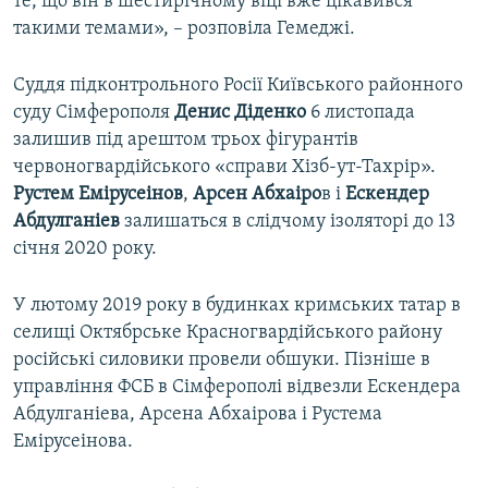
те, що він в шестирічному віці вже цікавився
такими темами», – розповіла Гемеджі.
Суддя підконтрольного Росії Київського районного
суду Сімферополя
Денис Діденко
6 листопада
залишив під арештом трьох фігурантів
червоногвардійського «справи Хізб-ут-Тахрір».
Рустем Емірусеінов
,
Арсен Абхаіро
в і
Ескендер
Абдулганіев
залишаться в слідчому ізоляторі до 13
січня 2020 року.
У лютому 2019 року в будинках кримських татар в
селищі Октябрське Красногвардійського району
російські силовики провели обшуки. Пізніше в
управління ФСБ в Сімферополі відвезли Ескендера
Абдулганіева, Арсена Абхаірова і Рустема
Емірусеінова.