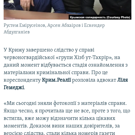
ВІДЕОУРОКИ «ELIFBE»
Русский
СВІДЧЕННЯ ОКУПАЦІЇ
Qırımtatar
Рустем Емірусеінов, Арсен Абхаіров і Ескендер
УКРАЇНСЬКА ПРОБЛЕМА КРИМУ
Абдулганіев
ДОЛУЧАЙСЯ!
ІНФОГРАФІКА
У Криму завершено слідство у справі
червоногвардійської «групи Хізб ут-Тахрір», на
даний момент відбувається стадія ознайомлення з
Усі сайти RFE/RL
матеріалами кримінальної справи. Про це
кореспонденту
Крим.Реалії
розповіла адвокат
Ліля
Гемеджі
.
«Ми сьогодні зняли фотокопії з матеріалів справи.
Якщо чесно, я прочитала ще не все, проте з того, що
встигла, вже можу відзначити кілька цікавих
моментів. Доказом вини наших довірителів, за
версією слідства, стали кілька номерів газети