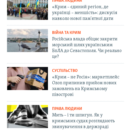
ПРАВА ЛЮДИНИ
«Крим – єдиний регіон, де
українці – меншість»: дискусія
навколо нової пам'ятної дати
ВІЙНА ТА КРИМ
Російська влада обіцяє закрити
морський шлях українським
БпЛА до Севастополя. Чи реально
це?
СУСПІЛЬСТВО
«Крим – не Росія»: маркетплейс
Ozon припинив прийом нових
замовлень на Кримському
півострові
ПРАВА ЛЮДИНИ
Мить – і ти шпигун. Як у
кримських судах розглядають
звинувачення в держзраді