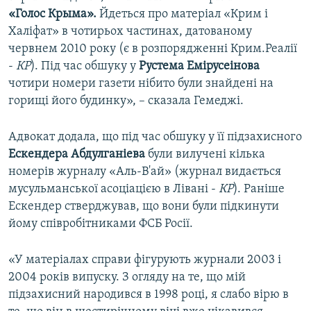
«Голос Крыма».
Йдеться про матеріал «Крим і
Халіфат» в чотирьох частинах, датованому
червнем 2010 року (є в розпорядженні Крим.Реалії
-
КР
). Під час обшуку у
Рустема Емірусеінова
чотири номери газети нібито були знайдені на
горищі його будинку», – сказала Гемеджі.
Адвокат додала, що під час обшуку у її підзахисного
Ескендера Абдулганіева
були вилучені кілька
номерів журналу «Аль-В'ай» (журнал видається
мусульманської асоціацією в Лівані -
КР
). Раніше
Ескендер стверджував, що вони були підкинути
йому співробітниками ФСБ Росії.
«У матеріалах справи фігурують журнали 2003 і
2004 років випуску. З огляду на те, що мій
підзахисний народився в 1998 році, я слабо вірю в