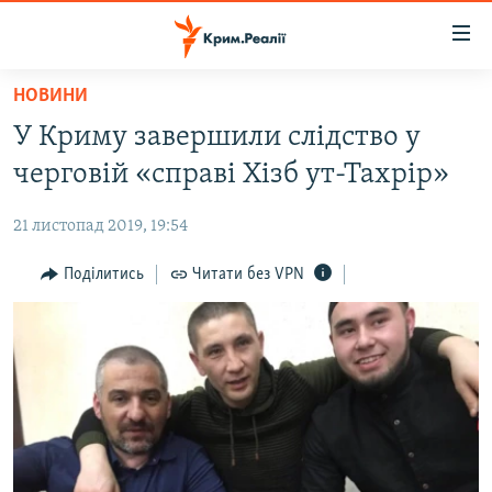
Доступність
посилання
Перейти
НОВИНИ
до
НОВИНИ
У Криму завершили слідство у
основного
ВОДА.КРИМ
матеріалу
черговій «справі Хізб ут-Тахрір»
ВІДЕО ТА ФОТО
Перейти
до
21 листопад 2019, 19:54
ПОЛІТИКА
основної
БЛОГИ
Поділитись
Читати без VPN
навігації
Перейти
ПОГЛЯД
до
ІНТЕРВ'Ю
пошуку
ВСЕ ЗА ДЕНЬ
СПЕЦПРОЕКТИ
ЯК ОБІЙТИ БЛОКУВАННЯ
ДЕПОРТАЦІЯ