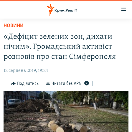
Доступність
посилання
Перейти
НОВИНИ
до
НОВИНИ
«Дефіцит зелених зон, дихати
основного
ВОДА.КРИМ
матеріалу
нічим». Громадський активіст
ВІДЕО ТА ФОТО
Перейти
розповів про стан Сімферополя
до
ПОЛІТИКА
основної
12 серпень 2019, 19:24
БЛОГИ
навігації
Перейти
Поділитись
Читати без VPN
ПОГЛЯД
до
ІНТЕРВ'Ю
пошуку
ВСЕ ЗА ДЕНЬ
СПЕЦПРОЕКТИ
ЯК ОБІЙТИ БЛОКУВАННЯ
ДЕПОРТАЦІЯ