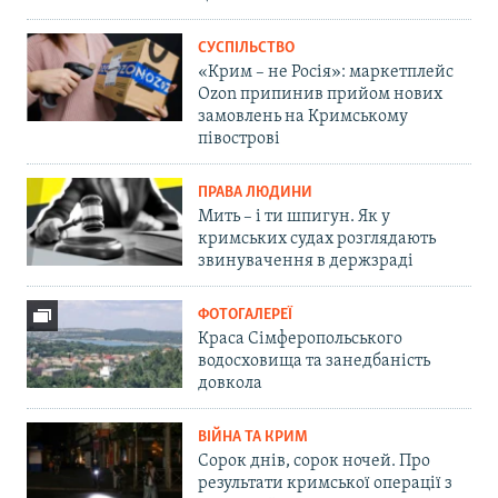
СУСПІЛЬСТВО
«Крим – не Росія»: маркетплейс
Ozon припинив прийом нових
замовлень на Кримському
півострові
ПРАВА ЛЮДИНИ
Мить – і ти шпигун. Як у
кримських судах розглядають
звинувачення в держзраді
ФОТОГАЛЕРЕЇ
Краса Сімферопольського
водосховища та занедбаність
довкола
ВІЙНА ТА КРИМ
Сорок днів, сорок ночей. Про
результати кримської операції з