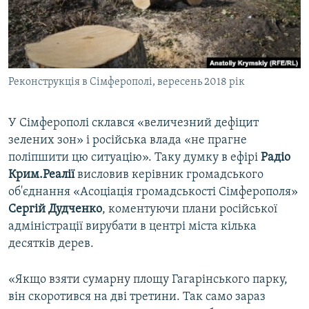
ВІДЕОУРОКИ «ELIFBE»
Русский
СВІДЧЕННЯ ОКУПАЦІЇ
Qırımtatar
УКРАЇНСЬКА ПРОБЛЕМА КРИМУ
Реконструкція в Сімферополі, вересень 2018 рік
ДОЛУЧАЙСЯ!
ІНФОГРАФІКА
У Сімферополі склався «величезний дефіцит
зелених зон» і російська влада «не прагне
Усі сайти RFE/RL
поліпшити цю ситуацію». Таку думку в ефірі
Радіо
Крим.Реалії
висловив керівник громадського
об'єднання «Асоціація громадськості Сімферополя»
Сергій
Дудченко
, коментуючи плани російської
адміністрації вирубати в центрі міста кілька
десятків дерев.
«Якщо взяти сумарну площу Гагарінського парку,
він скоротився на дві третини. Так само зараз