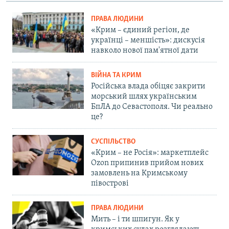
ПРАВА ЛЮДИНИ
«Крим – єдиний регіон, де
українці – меншість»: дискусія
навколо нової пам'ятної дати
ВІЙНА ТА КРИМ
Російська влада обіцяє закрити
морський шлях українським
БпЛА до Севастополя. Чи реально
це?
СУСПІЛЬСТВО
«Крим – не Росія»: маркетплейс
Ozon припинив прийом нових
замовлень на Кримському
півострові
ПРАВА ЛЮДИНИ
Мить – і ти шпигун. Як у