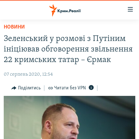
Доступність
посилання
Перейти
НОВИНИ
до
НОВИНИ
Зеленський у розмові з Путіним
основного
ВОДА.КРИМ
матеріалу
ініціював обговорення звільнення
ВІДЕО ТА ФОТО
Перейти
22 кримських татар – Єрмак
до
ПОЛІТИКА
основної
07 серпень 2020, 12:54
БЛОГИ
навігації
Перейти
Поділитись
Читати без VPN
ПОГЛЯД
до
ІНТЕРВ'Ю
пошуку
ВСЕ ЗА ДЕНЬ
СПЕЦПРОЕКТИ
ЯК ОБІЙТИ БЛОКУВАННЯ
ДЕПОРТАЦІЯ