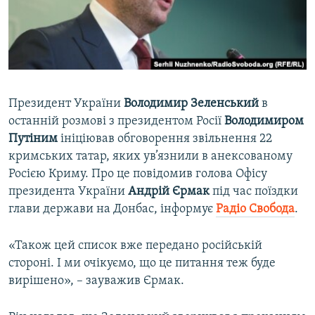
ВІДЕОУРОКИ «ELIFBE»
Русский
СВІДЧЕННЯ ОКУПАЦІЇ
Qırımtatar
УКРАЇНСЬКА ПРОБЛЕМА КРИМУ
ДОЛУЧАЙСЯ!
ІНФОГРАФІКА
Президент України
Володимир Зеленський
в
останній розмові з президентом Росії
Володимиром
Путіним
ініціював обговорення звільнення 22
Усі сайти RFE/RL
кримських татар, яких ув’язнили в анексованому
Росією Криму. Про це повідомив голова Офісу
президента України
Андрій Єрмак
під час поїздки
глави держави на Донбас, інформує
Радіо Свобода
.
«Також цей список вже передано російській
стороні. І ми очікуємо, що це питання теж буде
вирішено», – зауважив Єрмак.