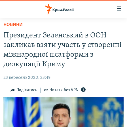
Доступність
посилання
Перейти
НОВИНИ
до
НОВИНИ
Президент Зеленський в ООН
основного
ВОДА.КРИМ
матеріалу
закликав взяти участь у створенні
ВІДЕО ТА ФОТО
Перейти
міжнародної платформи з
до
ПОЛІТИКА
деокупації Криму
основної
БЛОГИ
навігації
23 вересень 2020, 23:49
Перейти
ПОГЛЯД
до
Поділитись
Читати без VPN
ІНТЕРВ'Ю
пошуку
ВСЕ ЗА ДЕНЬ
СПЕЦПРОЕКТИ
ЯК ОБІЙТИ БЛОКУВАННЯ
ДЕПОРТАЦІЯ