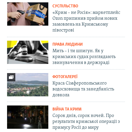
СУСПІЛЬСТВО
«Крим – не Росія»: маркетплейс
Ozon припинив прийом нових
замовлень на Кримському
півострові
ПРАВА ЛЮДИНИ
Мить – і ти шпигун. Як у
кримських судах розглядають
звинувачення в держзраді
ФОТОГАЛЕРЕЇ
Краса Сімферопольського
водосховища та занедбаність
довкола
ВІЙНА ТА КРИМ
Сорок днів, сорок ночей. Про
результати кримської операції з
примусу Росії до миру