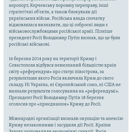
аеропорт, Керченську поромну переправу, інші
стратегічні об'єкти, а також блокували дії
українських військ. Російська влада спочатку
відмовлялася визнавати, що ці озброєні люди є
військовослужбовцями російської армії. Пізніше
президент Росії Володимир Путін визнав, що це були
російські військові.
16 березня 2014 року на території Криму і
Севастополя відбувся невизнаний більшістю країн
світу «референдум» про статус півострова, за
результатами якого Росія включила Крим до свого
складу. Ні Україна, ні Європейський союз, ні США не
визнали результати голосування на «референдумі».
Президент Росії Володимир Путін 18 березня
оголосив про «приєднання» Криму до Росії.
Міжнародні організації визнали окупацію та анексію
Криму незаконними і засудили дії Росії. Країни
Заходу запровадили економічні санкції. Росія