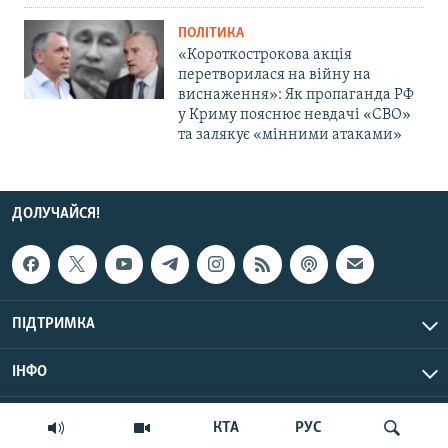
ПОЛІТИКА
«Короткострокова акція
перетворилася на війну на
виснаження»: Як пропаганда РФ
у Криму пояснює невдачі «СВО»
та залякує «мінними атаками»
ДОЛУЧАЙСЯ!
ПІДТРИМКА
ІНФО
© Крим.Реалії, 2026 | Усі права застережено.
КТА
РУС