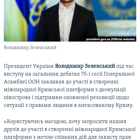
ВІДЕОУРОКИ «ELIFBE»
Русский
СВІДЧЕННЯ ОКУПАЦІЇ
Qırımtatar
УКРАЇНСЬКА ПРОБЛЕМА КРИМУ
ДОЛУЧАЙСЯ!
ІНФОГРАФІКА
Володимир Зеленський
Президент України
Володимир Зеленський
під час
Усі сайти RFE/RL
виступу на загальних дебатах 75-ї сесії Генеральної
Асамблеї ООН закликав до участі в створенні
міжнародної Кримської платформи з деокупації
півострова і підтримки оновленої резолюції щодо
ситуації з правами людини в анексованому Криму.
«Користуючись нагодою, хочу запросити наших
друзів до участі в створенні міжнародної Кримської
платформи з метою спільних дій для захисту прав