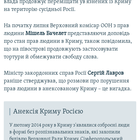
влада продовжує переміщати ув'язнених із Криму
на територію сусідньої Росії.
На початку липня Верховний комісар ООН з прав
людини
Мішель Бачелет
представляючи доповідь
про стан прав людини в Криму, також повідомила,
що на півострові продовжують застосовувати
тортури й обмежувати свободу слова.
Міністр закордонних справ Росії
Сергій Лавров
раніше стверджував, що розмови про порушення
прав людини в анексованому Криму – це вигадка.
Анексія Криму Росією
У лютому 2014 року в Криму з'являлися озброєні люди
в формі без розпізнавальних знаків, які захопили
будівлю Верховної Ради Криму, Сімферопольський