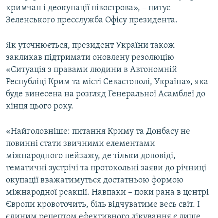
кримчан і деокупації півострова», – цитує
Зеленського пресслужба Офісу президента.
Як уточнюється, президент України також
закликав підтримати оновлену резолюцію
«Ситуація з правами людини в Автономній
Республіці Крим та місті Севастополі, Україна», яка
буде винесена на розгляд Генеральної Асамблеї до
кінця цього року.
«Найголовніше: питання Криму та Донбасу не
повинні стати звичними елементами
міжнародного пейзажу, де тільки доповіді,
тематичні зустрічі та протокольні заяви до річниці
окупації вважатимуться достатньою формою
міжнародної реакції. Навпаки – поки рана в центрі
Європи кровоточить, біль відчуватиме весь світ. І
єдиним рецептом ефективного лікування є лише