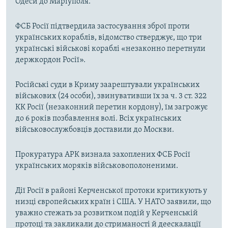
Одеси до Маріуполя.
ФСБ Росії підтвердила застосування зброї проти
українських кораблів, відомство стверджує, що три
українські військові кораблі «незаконно перетнули
держкордон Росії».
Російські суди в Криму заарештували українських
військових (24 особи), звинувативши їх за ч. 3 ст. 322
КК Росії (незаконний перетин кордону), їм загрожує
до 6 років позбавлення волі. Всіх українських
військовослужбовців доставили до Москви.
Прокуратура АРК визнала захоплених ФСБ Росії
українських моряків військовополоненими.
Дії Росії в районі Керченської протоки критикують у
низці європейських країн і США. У НАТО заявили, що
уважно стежать за розвитком подій у Керченській
протоці та закликали до стриманості й деескалації