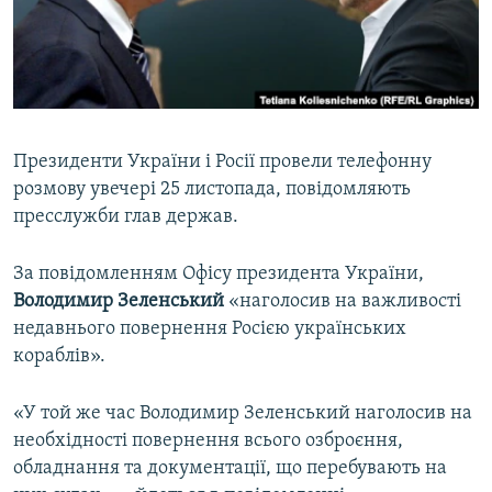
ВІДЕОУРОКИ «ELIFBE»
Русский
СВІДЧЕННЯ ОКУПАЦІЇ
Qırımtatar
УКРАЇНСЬКА ПРОБЛЕМА КРИМУ
ДОЛУЧАЙСЯ!
ІНФОГРАФІКА
Президенти України і Росії провели телефонну
розмову увечері 25 листопада, повідомляють
пресслужби глав держав.
Усі сайти RFE/RL
За повідомленням Офісу президента України,
Володимир Зеленський
«наголосив на важливості
недавнього повернення Росією українських
кораблів».
«У той же час Володимир Зеленський наголосив на
необхідності повернення всього озброєння,
обладнання та документації, що перебувають на