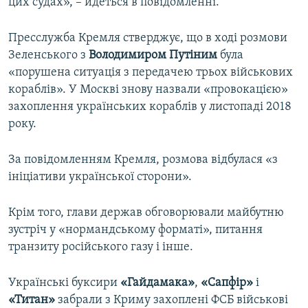
цих судах», – йдеться в повідомленні.
Пресслужба Кремля стверджує, що в ході розмови
Зеленського з
Володимиром Путіним
була
«порушена ситуація з передачею трьох військових
кораблів». У Москві знову назвали «провокацією»
захоплення українських кораблів у листопаді 2018
року.
За повідомленням Кремля, розмова відбулася «з
ініціативи української сторони».
Крім того, глави держав обговорювали майбутню
зустріч у «нормандському форматі», питання
транзиту російського газу і інше.
Українські буксири
«Гайдамака»
,
«Сапфір»
і
«Титан»
забрали з Криму захоплені ФСБ військові