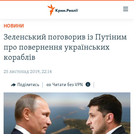
Доступність
посилання
Перейти
НОВИНИ
до
НОВИНИ
Зеленський поговорив із Путіним
основного
ВОДА.КРИМ
матеріалу
про повернення українських
ВІДЕО ТА ФОТО
Перейти
кораблів
до
ПОЛІТИКА
основної
25 листопад 2019, 22:14
БЛОГИ
навігації
Перейти
Поділитись
Читати без VPN
ПОГЛЯД
до
ІНТЕРВ'Ю
пошуку
ВСЕ ЗА ДЕНЬ
СПЕЦПРОЕКТИ
ЯК ОБІЙТИ БЛОКУВАННЯ
ДЕПОРТАЦІЯ