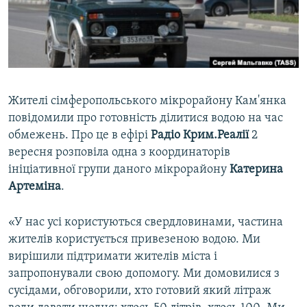
ВІДЕОУРОКИ «ELIFBE»
Русский
СВІДЧЕННЯ ОКУПАЦІЇ
Qırımtatar
УКРАЇНСЬКА ПРОБЛЕМА КРИМУ
ДОЛУЧАЙСЯ!
ІНФОГРАФІКА
Жителі сімферопольського мікрорайону Кам'янка
повідомили про готовність ділитися водою на час
обмежень. Про це в ефірі
Радіо Крим.Реалії
2
Усі сайти RFE/RL
вересня розповіла одна з координаторів
ініціативної групи даного мікрорайону
Катерина
Артеміна
.
«У нас усі користуються свердловинами, частина
жителів користується привезеною водою. Ми
вирішили підтримати жителів міста і
запропонували свою допомогу. Ми домовилися з
сусідами, обговорили, хто готовий який літраж