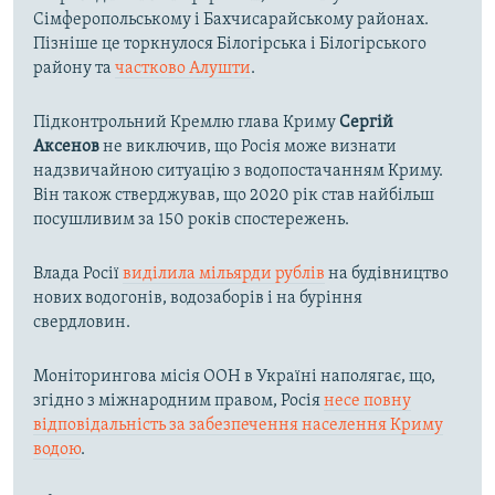
Сімферопольському і Бахчисарайському районах.
Пізніше це торкнулося Білогірська і Білогірського
району та
частково Алушти
.
Підконтрольний Кремлю глава Криму
Сергій
Аксенов
не виключив, що Росія може визнати
надзвичайною ситуацію з водопостачанням Криму.
Він також стверджував, що 2020 рік став найбільш
посушливим за 150 років спостережень.
Влада Росії
виділила мільярди рублів
на будівництво
нових водогонів, водозаборів і на буріння
свердловин.
Моніторингова місія ООН в Україні наполягає, що,
згідно з міжнародним правом, Росія
несе повну
відповідальність за забезпечення населення Криму
водою
.